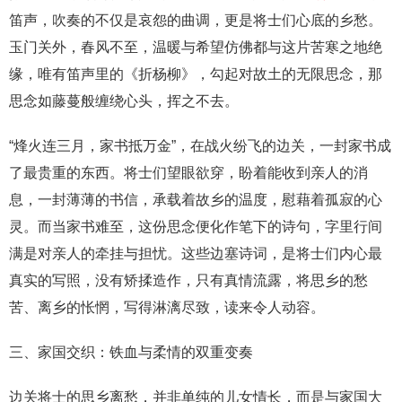
笛声，吹奏的不仅是哀怨的曲调，更是将士们心底的乡愁。
玉门关外，春风不至，温暖与希望仿佛都与这片苦寒之地绝
缘，唯有笛声里的《折杨柳》，勾起对故土的无限思念，那
思念如藤蔓般缠绕心头，挥之不去。
“烽火连三月，家书抵万金”，在战火纷飞的边关，一封家书成
了最贵重的东西。将士们望眼欲穿，盼着能收到亲人的消
息，一封薄薄的书信，承载着故乡的温度，慰藉着孤寂的心
灵。而当家书难至，这份思念便化作笔下的诗句，字里行间
满是对亲人的牵挂与担忧。这些边塞诗词，是将士们内心最
真实的写照，没有矫揉造作，只有真情流露，将思乡的愁
苦、离乡的怅惘，写得淋漓尽致，读来令人动容。
三、家国交织：铁血与柔情的双重变奏
边关将士的思乡离愁，并非单纯的儿女情长，而是与家国大