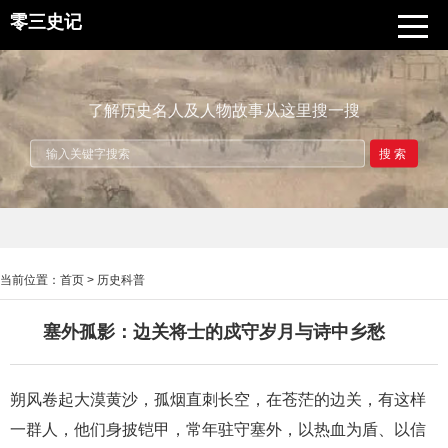
零三史记
了解历史名人及人物故事从这里搜一搜
搜索
当前位置：
首页
>
历史科普
塞外孤影：边关将士的戍守岁月与诗中乡愁
朔风卷起大漠黄沙，孤烟直刺长空，在苍茫的边关，有这样
一群人，他们身披铠甲，常年驻守塞外，以热血为盾、以信