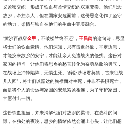
义紧密交织，形成了铁血与柔情交织的双重变奏。他们思念
故乡，牵挂亲人，但在国家安危面前，这份思念化作了坚守
的动力，柔情与铁血在他们的生命中完美融合。
“黄沙百战穿
金甲
，不破楼兰终不还”，
王昌龄
的这句诗，尽显
将士们的铁血豪情。他们深知，只有击退外敌，平定边患，
才能换来故乡的安宁，才能让亲人免遭战火的侵扰。这份对
家国的担当，让他们将思乡的愁苦转化为奋勇杀敌的勇气，
在战场上冲锋陷阵，无惧生死。“醉卧沙场君莫笑，古来征战
几人回”，将士们以豁达的胸襟面对生死，并非不畏惧死亡，
而是将个人的命运与家国的安危紧紧相连，为了守护家园，
甘愿付出一切。
这份铁血担当，并未消解他们对故乡的柔情。在战斗的间
隙，在独处的夜晚，思乡的情绪依然会涌上心头，让他们想