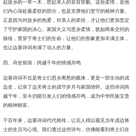
起故乡的一草一木，想起亲人的音容笑貌。这份柔情，是他
们内心深处最柔软的部分，也是支撑他们坚守的精神力量。
正是因为对故乡的热爱，对亲人的牵挂，才让他们更加坚定
了守护家国的决心。家国大义与思乡柔情，犹如两条交织的
脉络，贯穿于将士们的生命，让他们的形象更加丰满立体，
也让边塞诗词布满了动人的力量。
四、诗史留痕：跨越千年的情感共鸣
边塞诗词不仅是将士们思乡离愁的载体，更是一部生动的戍
边史，记录了边关将士的戍守岁月与家国情怀。这些诗词跨
越千年，至今仍能引发人们的情感共鸣，成为中华民族宝贵
的精神财富。
千百年来，边塞诗词代代相传，让后人得以窥见当年戍边将
士的生活与心境。我们透过这些诗句，仿佛能看到将士们在