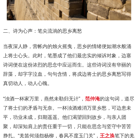
二、诗为心声：笔尖流淌的思乡离愁
当夜深人静，营帐内的烛火摇曳，思乡的情绪便如潮水般涌
上将士心头。此时，笔墨成了他们最忠实的倾诉对象，边塞
诗词便在这份浓烈的思念中应运而生。这些诗词没有华丽的
辞藻，却字字泣血，句句含情，将戍边将士的思乡离愁写得
真切动人，动人心魄。
“浊酒一杯家万里，燕然未勒归无计”，
范仲淹
的这句词，道尽
了将士们的矛盾与无奈。一杯浊酒难消万里乡愁，可边患未
平，功业未成，归期遥遥。他们渴望回到故乡，与亲人团
聚，却深知肩上的责任重于一切，只能在思念与坚守中苦苦
挣扎。“羌笛何须怨杨柳，春风不度玉门关”，
王之涣
笔下的羌