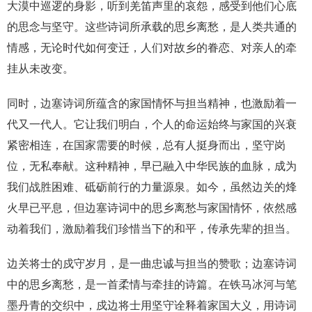
大漠中巡逻的身影，听到羌笛声里的哀怨，感受到他们心底
的思念与坚守。这些诗词所承载的思乡离愁，是人类共通的
情感，无论时代如何变迁，人们对故乡的眷恋、对亲人的牵
挂从未改变。
同时，边塞诗词所蕴含的家国情怀与担当精神，也激励着一
代又一代人。它让我们明白，个人的命运始终与家国的兴衰
紧密相连，在国家需要的时候，总有人挺身而出，坚守岗
位，无私奉献。这种精神，早已融入中华民族的血脉，成为
我们战胜困难、砥砺前行的力量源泉。如今，虽然边关的烽
火早已平息，但边塞诗词中的思乡离愁与家国情怀，依然感
动着我们，激励着我们珍惜当下的和平，传承先辈的担当。
边关将士的戍守岁月，是一曲忠诚与担当的赞歌；边塞诗词
中的思乡离愁，是一首柔情与牵挂的诗篇。在铁马冰河与笔
墨丹青的交织中，戍边将士用坚守诠释着家国大义，用诗词