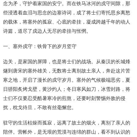
念为矛，守护着家国的安宁。而在铁马冰河的戍守间隙，那
些浸透着血泪与思念的边塞诗词，成了将士们寄托思乡离愁
的载体，将塞外的孤寂、心底的牵挂，凝成跨越千年的动人
诗篇，道尽了戍边人无尽的牵挂与怅惘。
一、塞外戍守：铁骨下的岁月坚守
边关，是家国的屏障，也是将士们的战场。从秦汉的长城烽
燧到唐宋的塞外雄关，无数将士离别故土亲人，奔赴这片苦
寒之地，开启了漫长的戍守岁月。塞外的气候极端恶劣，夏
日骄阳炙烤戈壁，黄沙灼人；冬日寒风如刀，冰雪封路，将
士们不仅要忍受酷暑寒冷的煎熬，还要时刻警惕外敌的侵
扰，枕戈待旦，不敢有丝毫懈怠。
驻守的生活枯燥而孤寂，远离了故土的烟火，离别了亲人的
陪伴。营帐外，是无垠的荒漠与连绵的群山，看不到认识的