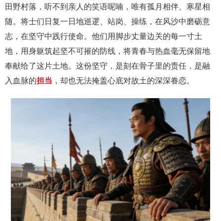
田野村落，听不到亲人的笑语呢喃，唯有孤月相伴、寒星相
随。将士们日复一日地巡逻、站岗、操练，在风沙中磨砺意
志，在坚守中践行使命。他们用脚步丈量边关的每一寸土
地，用身躯筑起坚不可摧的防线，将青春与热血毫无保留地
奉献给了这片土地。这份坚守，是刻在骨子里的责任，是融
入血脉的
担当
，却也无法掩盖心底对故土的深深眷恋。