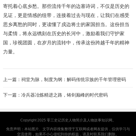
寄托着心底乡愁。那些流传千年的边塞诗词，不仅是历史的
见证，更是情感的纽带，连接着过去与现在，让我们在感受
思乡离愁的同时，更读懂了戍边将士的家国担当。这份担当
与柔情，将永远镌刻在历史的长河中，激励着我们守护家
国，珍视团圆，在岁月的流转中，传承这份跨越千年的精神
力量。
上一篇：
祠堂为脉，制度为纲：解码传统宗族的千年管理密码
下一篇：
冷兵器冶炼精进之路，铸剑巅峰的时代密码
Copyright 2025
零三史记
历史人物简介及人物故事知识网。
免责声明：本站图片、文字内容搜集整理于互联网或者网友提供，仅供学习与
交流使用，如果不小心侵犯到你的权益，请及时联系我们删除。