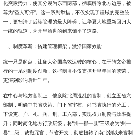
化突厥势力，使其分裂为东西两部，彻底解除北方边患，被
尊为“圣人可汗”。这一系列举措，不仅实现了疆域的完整统
一，更扫清了后续管理的最大障碍，让华夏大地重新回归大
一统的轨道，为开皇治世的到来铺平了道路。
二、制度革新：搭建管理框架，激活国家效能
统一只是起点，让庞大帝国高效运转的核心，在于隋文帝推
行的一系列制度创新，这些制度不仅支撑开皇年间的繁荣，
更深刻影响后世千年。
在中心与地方官制上，他废除北周混乱的官制，创立五省六
部制，明确中书省决策、门下省审核、尚书省执行的分工，
下设吏、户、礼、兵、刑、工六部，实现权力制衡与效率提
升；同时简化地方行政层级，将“州—郡—县”三级改为“州—
县”二级，裁撤冗官，节省开支，彻底扭转了南北朝以来官制