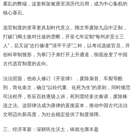
紊乱的弊端，这套框架被唐至清历代沿用，成为中心集权的
核心基石。
选官制度的变革更具划时代意义。隋文帝废除九品中正制，
打破门阀士族对仕途的垄断，开皇七年定制“每州岁贡士三
人”，后又设“志行修谨”“清平干济”二科，以考试选拔官员，开
创科举制雏形，为寒门子弟打开上升通道，彻底改变了中国
古代选官制度的走向。
法治层面，他命人修订《开皇律》，废除枭首、车裂等酷
刑，简化条文，确立“以轻代重、化死为生”的原则，同时规范
司法程序，答应百姓逐级上诉，死刑需经多次奏请，废除株
连之法。这部律法成为唐律的直接蓝本，推动中国古代法治
文明迈向新高度，为社会稳定提供了制度保障。
三、经济革新：深耕民生沃土，铸就仓廪丰盈