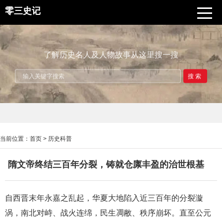
零三史记
了解历史名人及人物故事从这里搜一搜
搜索
当前位置：
首页
>
历史科普
隋文帝终结三百年分裂，铸就仓廪丰盈的治世根基
自西晋末年永嘉之乱起，华夏大地陷入近三百年的分裂漩
涡，南北对峙、战火连绵，民生凋敝、秩序崩坏。直至公元