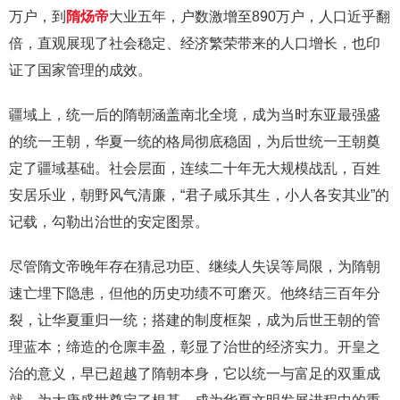
万户，到
隋炀帝
大业五年，户数激增至890万户，人口近乎翻
倍，直观展现了社会稳定、经济繁荣带来的人口增长，也印
证了国家管理的成效。
疆域上，统一后的隋朝涵盖南北全境，成为当时东亚最强盛
的统一王朝，华夏一统的格局彻底稳固，为后世统一王朝奠
定了疆域基础。社会层面，连续二十年无大规模战乱，百姓
安居乐业，朝野风气清廉，“君子咸乐其生，小人各安其业”的
记载，勾勒出治世的安定图景。
尽管隋文帝晚年存在猜忌功臣、继续人失误等局限，为隋朝
速亡埋下隐患，但他的历史功绩不可磨灭。他终结三百年分
裂，让华夏重归一统；搭建的制度框架，成为后世王朝的管
理蓝本；缔造的仓廪丰盈，彰显了治世的经济实力。开皇之
治的意义，早已超越了隋朝本身，它以统一与富足的双重成