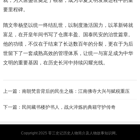
就，为大唐盛世奠定了根基，成为华夏文明发展进程中的重
要里程碑。
隋文帝杨坚以统一终结乱世，以制度激活国力，以革新铸就
富足，在开皇年间书写了仓廪丰盈、国泰民安的治世篇章。
他的功绩，不仅在于结束了长达数百年的分裂，更在于为后
世留下了一套成熟高效的管理体系，让统一与富足成为中华
文明的重要基因，在历史长河中持续闪耀光线。
上一篇：
南朝梵音背后的民生之殇：江南佛寺大兴与赋税重压
下一篇：
民间藏书楼护书人，战火淬炼的典籍守护传奇
Copyright 2025
零三史记
历史人物简介及人物故事知识网。