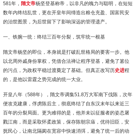
581年，
隋文帝
杨坚登基称帝，以非凡的魄力与聪明，在短短
数年内终结乱世，更在开皇年间缔造出粮仓充盈、国富民安
的治世图景，为后世留下了影响深远的管理遗产。
一、铁腕一统：终结三百年分裂，筑牢统一根基
隋文帝杨坚的即位，本身就是打破乱世格局的要害一步。他
以北周外戚身份掌权，凭借合法禅让程序登基，避免了篡位
的污点，为政权平稳过渡奠定了基础。但真正改写历
史进
程
的，是他以雷霆之势完成的统一大业。
开皇八年（588年），隋文帝调集51.8万大军南下伐陈，次年
便攻克建康，俘虏陈后主，彻底终结了自东汉末年以来近三
百年的分裂局面。更为难得的是，他并未以征服者的姿态屠
戮江南，而是采取怀柔政策，保存陈朝宗庙，优待旧臣，安
抚民心，让南北隔阂在宽容中快速消弭，避免了统一后的动