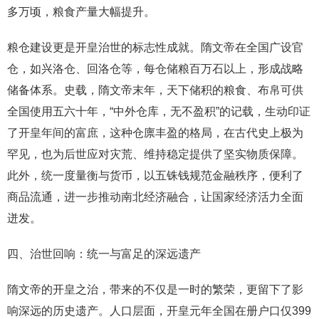
多万顷，粮食产量大幅提升。
粮仓建设更是开皇治世的标志性成就。隋文帝在全国广设官
仓，如兴洛仓、回洛仓等，每仓储粮百万石以上，形成战略
储备体系。史载，隋文帝末年，天下储积的粮食、布帛可供
全国使用五六十年，“中外仓库，无不盈积”的记载，生动印证
了开皇年间的富庶，这种仓廪丰盈的格局，在古代史上极为
罕见，也为后世应对灾荒、维持稳定提供了坚实物质保障。
此外，统一度量衡与货币，以五铢钱规范金融秩序，便利了
商品流通，进一步推动南北经济融合，让国家经济活力全面
迸发。
四、治世回响：统一与富足的深远遗产
隋文帝的开皇之治，带来的不仅是一时的繁荣，更留下了影
响深远的历史遗产。人口层面，开皇元年全国在册户口仅399