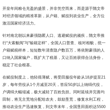
开皇年间粮仓充盈的盛景，并非凭空而来，而是源于隋文帝
对经济领域的精准革新，从户籍、赋役到农业生产，全方位
激活国家经济活力。
针对南北朝以来豪强隐匿人口、逃避赋役的顽疾，隋文帝推
行“大索貌阅”与“输籍定样”，全国人口普查、核对相貌，统一
户籍赋税样本，短短数年清查隐户数百万，将依附豪强的人
口纳入国家编户，既扩大了税基，又让百姓获得合法身份，
稳定了社会根基。
在赋役制度上，他轻徭薄赋，将受田服役年龄从18岁提至21
岁，每年劳役从1个月减至20天，答应50岁以上纳绢代役，
户调绢大幅缩减，极大减轻了百姓负担。同时延续并完善均
田制，将无主荒地分配给农夫，鼓励垦荒，修复水利工程，
推动农业生产迅速恢复，到文帝末年，全国垦田面积达5500