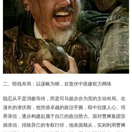
二、暗线布局：以谋略为纲，在蛰伏中搭建权力网络
隐忍从不是消极等待，而是司马懿步步为营的主动布局。在
漫长的潜伏期，他凭借卓越的政治手腕，暗中拉拢人心、培
养亲信，逐步构建起属于自己的政治势力。面对曹爽集团安
插亲信、排除异己的专权行径，他表面顺从，实则利用曹爽