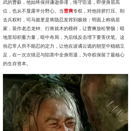
武的曹叡，他始终保持谦逊恭谨，恪守臣道，即便身居高
位，也从不显露半分野心。当
曹爽
专权，对他排挤打压、削
去兵权时，司马懿更是将隐忍发挥到极致：明面上称病居
家，装作老态龙钟、行将就木的模样，让曹爽放松警惕；暗
地里却积蓄力量，暗中布局，为后续反击埋下要害伏笔。这
份忍常人所不能忍的定力，让他在波谲云诡的朝堂中稳稳立
足，在一次次猜忌与陷害中全身而退，为夺权保留了最核心
的生存资本。