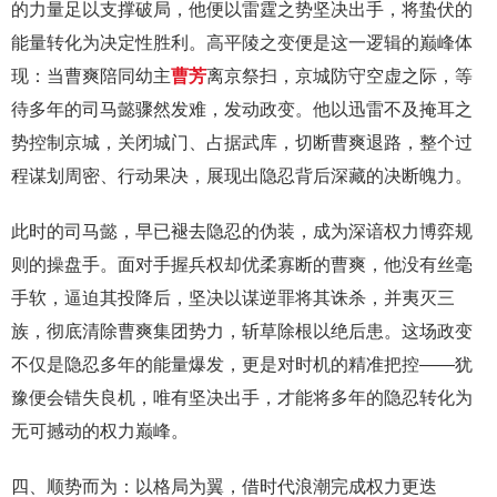
的力量足以支撑破局，他便以雷霆之势坚决出手，将蛰伏的
能量转化为决定性胜利。高平陵之变便是这一逻辑的巅峰体
现：当曹爽陪同幼主
曹芳
离京祭扫，京城防守空虚之际，等
待多年的司马懿骤然发难，发动政变。他以迅雷不及掩耳之
势控制京城，关闭城门、占据武库，切断曹爽退路，整个过
程谋划周密、行动果决，展现出隐忍背后深藏的决断魄力。
此时的司马懿，早已褪去隐忍的伪装，成为深谙权力博弈规
则的操盘手。面对手握兵权却优柔寡断的曹爽，他没有丝毫
手软，逼迫其投降后，坚决以谋逆罪将其诛杀，并夷灭三
族，彻底清除曹爽集团势力，斩草除根以绝后患。这场政变
不仅是隐忍多年的能量爆发，更是对时机的精准把控——犹
豫便会错失良机，唯有坚决出手，才能将多年的隐忍转化为
无可撼动的权力巅峰。
四、顺势而为：以格局为翼，借时代浪潮完成权力更迭