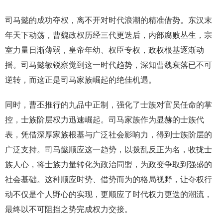
司马懿的成功夺权，离不开对时代浪潮的精准借势。东汉末
年天下动荡，曹魏政权历经三代更迭后，内部腐败丛生，宗
室力量日渐薄弱，皇帝年幼、权臣专权，政权根基逐渐动
摇。司马懿敏锐察觉到这一时代趋势，深知曹魏衰落已不可
逆转，而这正是司马家族崛起的绝佳机遇。
同时，曹丕推行的九品中正制，强化了士族对官员任命的掌
控，士族阶层权力迅速崛起。司马家族作为显赫的士族代
表，凭借深厚家族根基与广泛社会影响力，得到士族阶层的
广泛支持。司马懿顺应这一趋势，以拨乱反正为名，收拢士
族人心，将士族力量转化为政治同盟，为政变争取到强盛的
社会基础。这种顺应时势、借势而为的格局视野，让夺权行
动不仅是个人野心的实现，更顺应了时代权力更迭的潮流，
最终以不可阻挡之势完成权力交接。