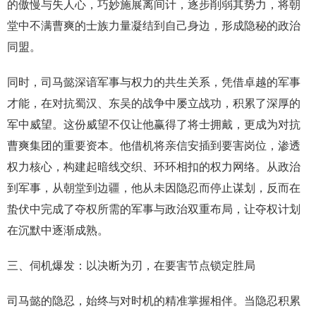
的傲慢与失人心，巧妙施展离间计，逐步削弱其势力，将朝
堂中不满曹爽的士族力量凝结到自己身边，形成隐秘的政治
同盟。
同时，司马懿深谙军事与权力的共生关系，凭借卓越的军事
才能，在对抗蜀汉、东吴的战争中屡立战功，积累了深厚的
军中威望。这份威望不仅让他赢得了将士拥戴，更成为对抗
曹爽集团的重要资本。他借机将亲信安插到要害岗位，渗透
权力核心，构建起暗线交织、环环相扣的权力网络。从政治
到军事，从朝堂到边疆，他从未因隐忍而停止谋划，反而在
蛰伏中完成了夺权所需的军事与政治双重布局，让夺权计划
在沉默中逐渐成熟。
三、伺机爆发：以决断为刃，在要害节点锁定胜局
司马懿的隐忍，始终与对时机的精准掌握相伴。当隐忍积累