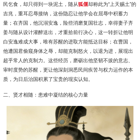
民乞食，却只得到一块泥土，随从
狐偃
却称此为“上天赐土”的
吉兆，重耳忍辱接纳，这份隐忍让他学会在屈辱中积蓄力
量；在齐国，他沉溺安逸，险些消磨复国壮志，幸得妻子齐
姜与随从设计灌醉送出，才重拾前行决心，这一转折让他明
白安逸难成大事，唯有苏醒的进取方能抵达目标；在曹国，
他遭国君偷窥身体之辱，却能克制怒火，以退为进，展现出
超乎常人的克制力。这些经历，磨砺出他坚韧不拔的意志、
审时度势的苏醒，更让他深刻洞悉民间疾苦与权力运作的本
质，为日后治国积累了宝贵的现实认知。
二、贤才相随：患难中凝结的核心力量