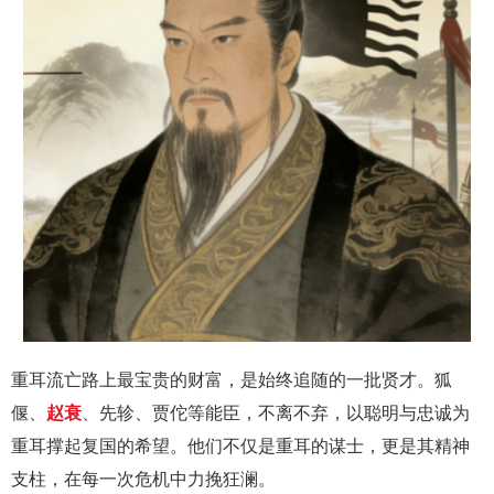
重耳流亡路上最宝贵的财富，是始终追随的一批贤才。狐
偃、
赵衰
、先轸、贾佗等能臣，不离不弃，以聪明与忠诚为
重耳撑起复国的希望。他们不仅是重耳的谋士，更是其精神
支柱，在每一次危机中力挽狂澜。