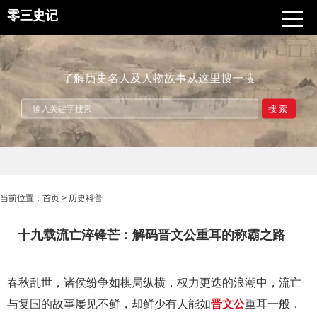
零三史记
了解历史名人及人物故事从这里搜一搜
搜索
当前位置：
首页
>
历史科普
十九载流亡淬锋芒：解码晋文公重耳的称霸之路
春秋乱世，诸侯纷争如棋局纵横，权力更迭的浪潮中，流亡
与复国的故事屡见不鲜，却鲜少有人能如
晋文公
重耳一般，