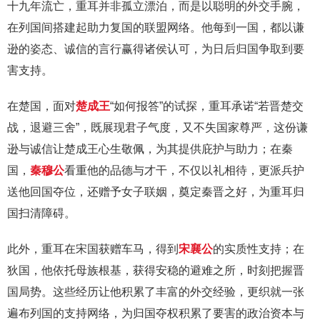
十九年流亡，重耳并非孤立漂泊，而是以聪明的外交手腕，
在列国间搭建起助力复国的联盟网络。他每到一国，都以谦
逊的姿态、诚信的言行赢得诸侯认可，为日后归国争取到要
害支持。
在楚国，面对
楚成王
“如何报答”的试探，重耳承诺“若晋楚交
战，退避三舍”，既展现君子气度，又不失国家尊严，这份谦
逊与诚信让楚成王心生敬佩，为其提供庇护与助力；在秦
国，
秦穆公
看重他的品德与才干，不仅以礼相待，更派兵护
送他回国夺位，还赠予女子联姻，奠定秦晋之好，为重耳归
国扫清障碍。
此外，重耳在宋国获赠车马，得到
宋襄公
的实质性支持；在
狄国，他依托母族根基，获得安稳的避难之所，时刻把握晋
国局势。这些经历让他积累了丰富的外交经验，更织就一张
遍布列国的支持网络，为归国夺权积累了要害的政治资本与