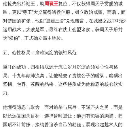
他抢先出兵勤王，助
周襄王
复位，不仅获得周天子赏赐的城
邑，更以“尊王”大义赢得诸侯信服，树立政治威望。而后，面
对楚国的扩张，他以“退避三舍”兑现诺言，在城濮之战中巧妙
运用战术，大败楚军，最终在践土会盟诸侯，获周天子册封
为“侯伯”，正式确立霸主地位。
五、心性格局：磨难沉淀的领袖风范
重耳的成功，归根结底源于流亡岁月沉淀的领袖心性与格
局。十九年颠沛流离，让他褪去了贵族公子的骄纵，磨砺出
坚韧、包容、苏醒的品格，这些特质成为他称霸的核心软实
力。
他懂得隐忍与取舍，面对追杀与屈辱，不逞匹夫之勇，而是
以长远复国为目标，选择暂时退让；他拥有包容的胸襟，归
国后不计前嫌，接纳曾追杀自己的勃鞮，展现出超越常人的