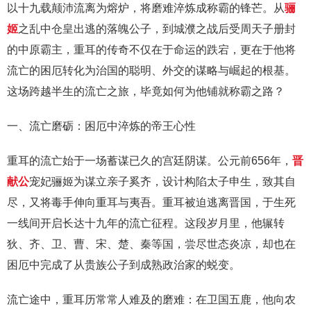
以十九载颠沛流离为熔炉，将磨难淬炼成称霸的锋芒。从
骊
姬
之乱中仓皇出逃的落魄公子，到城濮之战后受周天子册封
的中原霸主，重耳的传奇不仅在于命运的跌宕，更在于他将
流亡的困厄转化为治国的聪明、外交的谋略与崛起的根基。
这场跨越半生的流亡之旅，毕竟如何为他铺就称霸之路？
一、流亡磨砺：困厄中淬炼的帝王心性
重耳的流亡始于一场蓄谋已久的宫廷阴谋。公元前656年，
晋
献公
宠妃骊姬为谋立亲子奚齐，设计构陷太子申生，致其自
尽，又将毒手伸向重耳与夷吾。重耳被迫逃离晋国，于生死
一线间开启长达十九年的流亡征程。这段岁月里，他辗转
狄、齐、卫、曹、宋、楚、秦等国，尝尽世态炎凉，却也在
困厄中完成了从贵族公子到成熟政治家的蜕变。
流亡途中，重耳历常常人难及的磨难：在卫国五鹿，他向农