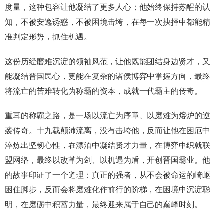
度量，这种包容让他凝结了更多人心；他始终保持苏醒的认
知，不被安逸诱惑，不被困境击垮，在每一次抉择中都能精
准判定形势，抓住机遇。
这份历经磨难沉淀的领袖风范，让他既能团结身边贤才，又
能凝结晋国民心，更能在复杂的诸侯博弈中掌握方向，最终
将流亡的苦难转化为称霸的资本，成就一代霸主的传奇。
重耳的称霸之路，是一场以流亡为序章、以磨难为熔炉的逆
袭传奇。十九载颠沛流离，没有击垮他，反而让他在困厄中
淬炼出坚韧心性，在漂泊中凝结贤才力量，在博弈中织就联
盟网络，最终以改革为剑、以机遇为盾，开创晋国霸业。他
的故事印证了一个道理：真正的强者，从不会被命运的崎岖
困住脚步，反而会将磨难化作前行的阶梯，在困境中沉淀聪
明，在磨砺中积蓄力量，最终迎来属于自己的巅峰时刻。