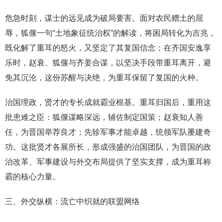
危急时刻，谋士的远见成为破局要害。面对农民赠土的屈
辱，狐偃一句“土地象征统治权”的解读，将困局转化为吉兆，
既化解了重耳的怒火，又坚定了其复国信念；在齐国安逸享
乐时，赵衰、狐偃与齐姜合谋，以坚决手段带重耳离开，避
免其沉沦，这份苏醒与决绝，为重耳保留了复国的火种。
治国理政，贤才的专长成就霸业根基。重耳归国后，重用这
批患难之臣：狐偃谋略深远，辅佐制定国策；赵衰知人善
任，为晋国举荐良才；先轸军事才能卓越，统领军队屡建奇
功。这批贤才各展所长，形成强盛的治国团队，为晋国的政
治改革、军事建设与外交布局提供了坚实支撑，成为重耳称
霸的核心力量。
三、外交纵横：流亡中织就的联盟网络