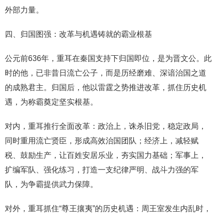
外部力量。
四、归国图强：改革与机遇铸就的霸业根基
公元前636年，重耳在秦国支持下归国即位，是为晋文公。此
时的他，已非昔日流亡公子，而是历经磨难、深谙治国之道
的成熟君主。归国后，他以雷霆之势推进改革，抓住历史机
遇，为称霸奠定坚实根基。
对内，重耳推行全面改革：政治上，诛杀旧党，稳定政局，
同时重用流亡贤臣，形成高效治国团队；经济上，减轻赋
税、鼓励生产，让百姓安居乐业，夯实国力基础；军事上，
扩编军队、强化练习，打造一支纪律严明、战斗力强的军
队，为争霸提供武力保障。
对外，重耳抓住“尊王攘夷”的历史机遇：周王室发生内乱时，