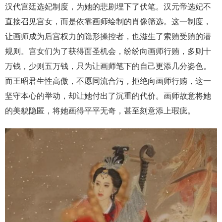
汉代宫廷选妃制度，为她的悲剧埋下了伏笔。汉元帝选妃不
直接召见宫女，而是依靠画师绘制的肖像筛选。这一制度，
让画师成为后宫权力的隐形操控者，也滋生了索贿受贿的潜
规则。宫女们为了获得面圣机会，纷纷向画师行贿，多则十
万钱，少则五万钱，只为让画师笔下的自己更添几分姿色。
而王昭君生性高傲，不愿同流合污，拒绝向画师行贿，这一
坚守本心的举动，却让她付出了沉重的代价。画师故意将她
的美貌隐匿，将她画得平平无奇，甚至刻意添上瑕疵。