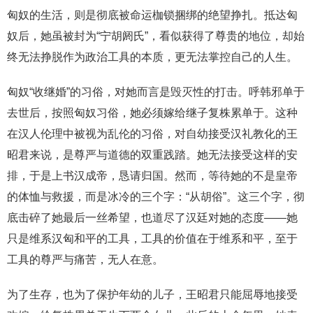
匈奴的生活，则是彻底被命运枷锁捆绑的绝望挣扎。抵达匈
奴后，她虽被封为“宁胡阏氏”，看似获得了尊贵的地位，却始
终无法挣脱作为政治工具的本质，更无法掌控自己的人生。
匈奴“收继婚”的习俗，对她而言是毁灭性的打击。呼韩邪单于
去世后，按照匈奴习俗，她必须嫁给继子复株累单于。这种
在汉人伦理中被视为乱伦的习俗，对自幼接受汉礼教化的王
昭君来说，是尊严与道德的双重践踏。她无法接受这样的安
排，于是上书汉成帝，恳请归国。然而，等待她的不是皇帝
的体恤与救援，而是冰冷的三个字：“从胡俗”。这三个字，彻
底击碎了她最后一丝希望，也道尽了汉廷对她的态度——她
只是维系汉匈和平的工具，工具的价值在于维系和平，至于
工具的尊严与痛苦，无人在意。
为了生存，也为了保护年幼的儿子，王昭君只能屈辱地接受