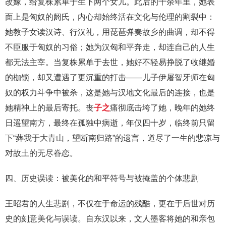
改嫁，给复株累单于生下两个女儿。此后的十余年里，她表
面上是匈奴的阏氏，内心却始终活在文化与伦理的割裂中：
她教子女读汉诗、行汉礼，用琵琶弹奏故乡的曲调，却不得
不臣服于匈奴的习俗；她为汉匈和平奔走，却连自己的人生
都无法主宰。当复株累单于去世，她好不轻易挣脱了收继婚
的枷锁，却又遭遇了更沉重的打击——儿子伊屠智牙师在匈
奴的权力斗争中被杀，这是她与汉地文化最后的连接，也是
她精神上的最后寄托。丧
子之
痛彻底击垮了她，晚年的她终
日遥望南方，最终在孤独中病逝，年仅四十岁，临终前只留
下“葬我于大青山，望断南归路”的遗言，道尽了一生的悲凉与
对故土的无尽眷恋。
四、历史误读：被美化的和平符号与被掩盖的个体悲剧
王昭君的人生悲剧，不仅在于命运的残酷，更在于后世对历
史的刻意美化与误读。自东汉以来，文人墨客将她的和亲包