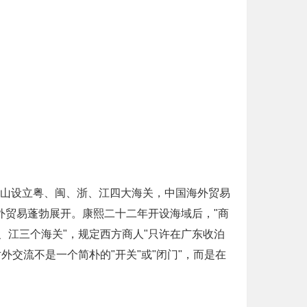
台山设立粤、闽、浙、江四大海关，中国海外贸易
外贸易蓬勃展开。康熙二十二年开设海域后，"商
、江三个海关"，规定西方商人"只许在广东收泊
交流不是一个简朴的"开关"或"闭门"，而是在