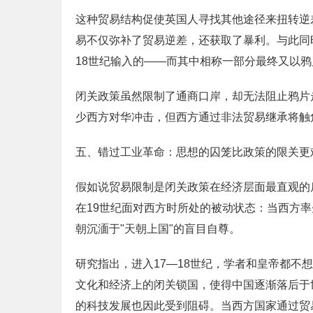
这种贸易结构促使英国人寻找其他途径来扭转逆差，
易不仅弥补了贸易逆差，还获取了暴利。与此同时
18世纪输入的——而其中相称一部分最终又以
闭关政策虽然限制了通商口岸，却无法阻止鸦片
少西方对华冲击，但西方通过非法贸易继承将触角
五、错过工业革命：思想的囚笼比政策的限关更
假如说贸易限制是闭关政策在经济层面最直观的
在19世纪面对西方时所处的被动状态：当西方
朝沉湎于"天朝上国"的盲目自尊。
研究指出，进入17—18世纪，学者和皇帝都
文化和经济上的闭关锁国，使得中国逐渐落后于
的科技发展也因此受到阻碍。当西方国家通过贸