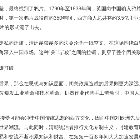
最终找到了鸦片。1790年至1838年间，英国向中国输入鸦片总
，第一次鸦片战役前的350年间，西方商人总共将约3.5亿里亚
鸦片的形式流了出去。
走私的泛滥，清廷越禁越多的法令沦为一纸空文。在这场围绕白
深入中国市场。这种"关"与"攻"之间的拉锯，贯穿了整个闭关
难打破
后果，那么在思想与知识层面，闭关政策造成的后果则更为深远。
率先爆发工业革命和技术革命、机器作业代替手工劳动时，中国人
不想接受可能会冲击中国传统思想的西方文化，因而中国对欧洲先
世界潮流。与此同时，清朝统治者推行文化专制主义，封建教育
易和交流不断积累知识和财富、在短短一百多年间大大加速发展