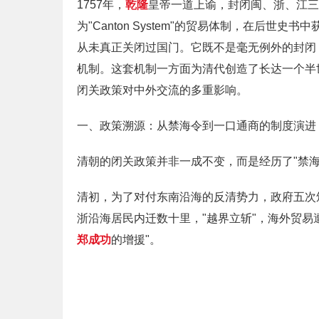
1757年，
乾隆
皇帝一道上谕，封闭闽、浙、江三
为"Canton System"的贸易体制，在后
从未真正关闭过国门。它既不是毫无例外的封闭
机制。这套机制一方面为清代创造了长达一个半
闭关政策对中外交流的多重影响。
一、政策溯源：从禁海令到一口通商的制度演进
清朝的闭关政策并非一成不变，而是经历了"禁
清初，为了对付东南沿海的反清势力，政府五次颁布禁海
浙沿海居民内迁数十里，"越界立斩"，海外贸易
郑成功
的增援"。