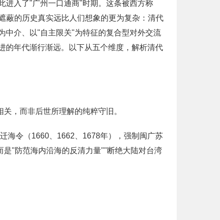
此进入了"广州一口通商"时期。这条被西方称
"二字遮蔽的历史真实远比人们想象的更为复杂：清代
中介、以"自主限关"为特征的复合型对外交流
进的年代渐行渐远。以下从五个维度，解析清代
相关，而非后世所理解的纯粹守旧。
海令（1660、1662、1678年），强制闽广苏
是"防范海内沿海的反清力量""断绝大陆对台湾