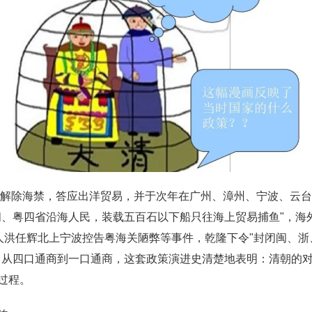
立即解除海禁，答应出洋贸易，并于次年在广州、漳州、宁波、云
闽、粤四省沿海人民，装载五百石以下船只往海上贸易捕鱼"，海
国人洪任辉北上宁波控告粤海关陋弊等事件，乾隆下令"封闭闽、浙
从四口通商到一口通商，这套政策演进史清楚地表明：清朝的对外
过程。