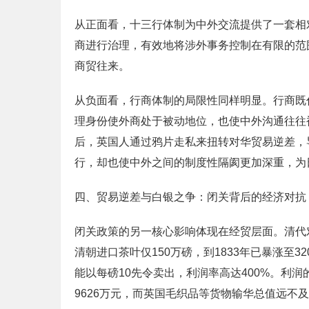
从正面看，十三行体制为中外交流提供了一套相
商进行治理，有效地将涉外事务控制在有限的范
商贸往来。
从负面看，行商体制的局限性同样明显。行商既
理身份使外商处于被动地位，也使中外沟通往往
后，英国人通过鸦片走私来扭转对华贸易逆差，
行，却也使中外之间的制度性隔阂更加深重，为
四、贸易逆差与白银之争：闭关背后的经济对抗
闭关政策的另一核心影响体现在经贸层面。清代
清朝进口茶叶仅150万磅，到1833年已暴涨至
能以每磅10先令卖出，利润率高达400%。利润
9626万元，而英国毛织品等货物输华总值远不