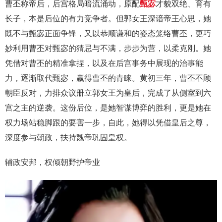
曹丕称帝后，后宫格局暗流涌动，原配
甄宓
才貌双绝、育有
长子，本是后位的有力竞争者。但郭女王深谙帝王心思，她
既不与甄宓正面争锋，又以恭顺谦和的姿态笼络曹丕，更巧
妙利用曹丕对甄宓的猜忌与不满，步步为营，以柔克刚。她
凭借对曹丕的精准拿捏，以及在后宫事务中展现的治事能
力，逐渐取代甄宓，赢得曹丕的青睐。黄初三年，曹丕不顾
朝臣反对，力排众议册立郭女王为皇后，完成了从侧室到六
宫之主的逆袭。这份后位，是她智谋博弈的胜利，更是她在
权力场站稳脚跟的要害一步，自此，她得以凭借皇后之尊，
深度参与朝政，扶持魏帝巩固皇权。
辅政安邦，权倾朝野护帝业