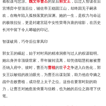
着权谋与悲凉。
魏文帝
曹丕
的皇后
郭女王
，以过人智谋在后
宫博弈中登顶后位，辅佐帝王稳固江山，却终因无子嗣承
欢，在晚年陷入孤独落寞的深渊。她的一生，是权力与命运
的极致拉扯，更是封建宫廷中女性荣辱兴衰的缩影，在历史
长河中留下令人唏嘘的印记。
智谋破局，巧夺后位掌凤印
郭女王的崛起，始于对时局的精准洞察与过人的权谋聪明。
她出身并非顶级世家，早年辗转流离，却凭借聪慧机敏被曹
丕纳入府中。彼时，曹丕与
曹植
的世
子之
争进入白热化，郭
女王以敏锐的政治眼光，为曹丕出谋划策，助力他在夺嫡之
战中击败曹植，成功登上太子之位。这份在要害时刻的助
力，让曹丕对她愈发倚重与信赖，也为她的后位之路埋下伏
笔。