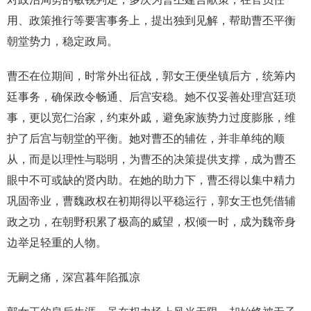
用、政策推行等要害事务上，提出独到见解，帮助曹丕平衡
朝堂势力，稳定政局。
曹丕在位期间，时常外出征战，郭女王便坐镇后方，统筹内
廷事务，确保政令畅通、后宫安稳。她不仅妥善处理宫廷琐
事，更以宽仁治家，约束外戚，避免家族势力过度膨胀，维
护了后宫与朝堂的平衡。她对曹丕的辅佐，并非单纯的顺
从，而是以理性与聪明，为曹丕的决策提供支撑，成为曹丕
眼中不可或缺的贤内助。在她的助力下，曹丕得以集中精力
巩固帝业，曹魏政权在初期得以平稳运行，郭女王也凭借辅
政之功，在朝野积累了极高的威望，权倾一时，成为魏帝身
边举足轻重的人物。
无嗣之痛，深宫暮年陷孤凉