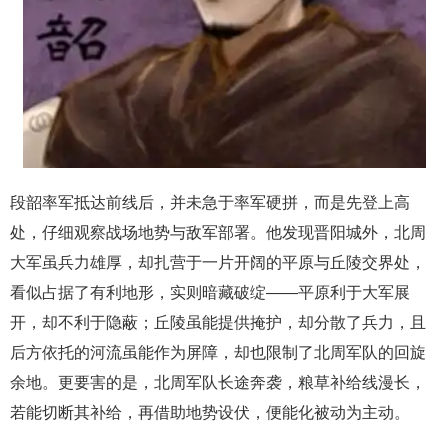
段韶率军抵达前线后，并未急于率军硬拼，而是先登上高
处，仔细观察战场地势与敌军部署。他发现晋阳城外，北周
大军虽兵力雄厚，却扎营于一片开阔的平原与丘陵交界处，
看似占据了有利地形，实则暗藏破绽——平原利于大军展
开，却不利于隐蔽；丘陵虽能提供掩护，却分散了兵力，且
后方依托的河流虽能作为屏障，却也限制了北周军队的回旋
余地。更要害的是，北周军队长途奔袭，粮草补给线漫长，
若能切断其补给，再借助地势设伏，便能化被动为主动。