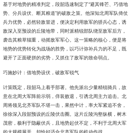
基于对地势的精准判定，段韶迅速制定了“避其锋芒、巧借地
势、分兵设伏、断其粮道”的破敌之策。他深知北周军队倚仗
兵力优势，必然轻敌冒进，便决定利用敌军的骄兵心态，诱
敌深入至预设的丘陵地带，同时派精锐部队绕至敌军后方，
袭击其粮草辎重，动摇敌军军心。这一策略的核心，便是将
地势的优势转化为战场的胜势，以巧计弥补兵力的不足，既
避开了正面硬拼的劣势，又抓住了敌军的致命弱点。
巧施妙计：借地势设伏，破敌军锐气
计策既定，段韶马上着手部署。他先派出少量精锐骑兵，故
意在北周大军阵前示弱，佯装败退，引诱北周主力追击。北
周将领见北齐军队不堪一击，果然中计，率大军紧追不舍，
徐徐深入段韶预设的丘陵伏击圈。这片丘陵沟壑纵横，树木
茂密，极利于隐蔽伏兵，且地势起伏不定，不利于北周大军
的大规模展开，却恰好适合北齐军队的机动作战。