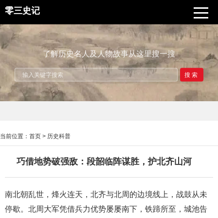
零三史记
了解历史名人及人物故事从这里搜一搜
搜索
当前位置：
首页
>
历史科普
巧借地势破强敌：段韶临阵谋胜，护北齐山河
南北朝乱世，烽火连天，北齐与北周的边境线上，战鼓从未
停歇。北周大军凭借兵力优势屡屡南下，铁蹄所至，城池告