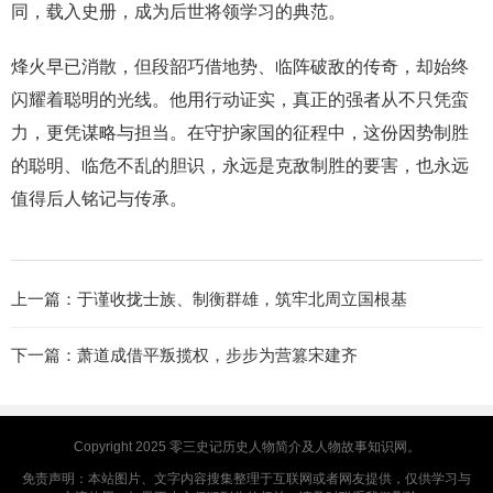
同，载入史册，成为后世将领学习的典范。
烽火早已消散，但段韶巧借地势、临阵破敌的传奇，却始终
闪耀着聪明的光线。他用行动证实，真正的强者从不只凭蛮
力，更凭谋略与担当。在守护家国的征程中，这份因势制胜
的聪明、临危不乱的胆识，永远是克敌制胜的要害，也永远
值得后人铭记与传承。
上一篇：
于谨收拢士族、制衡群雄，筑牢北周立国根基
下一篇：
萧道成借平叛揽权，步步为营篡宋建齐
Copyright 2025
零三史记
历史人物简介及人物故事知识网。
免责声明：本站图片、文字内容搜集整理于互联网或者网友提供，仅供学习与