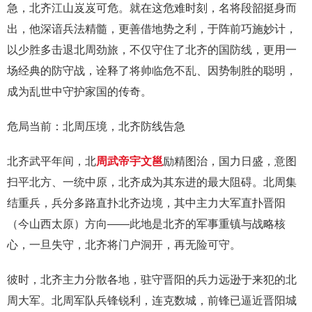
急，北齐江山岌岌可危。就在这危难时刻，名将段韶挺身而
出，他深谙兵法精髓，更善借地势之利，于阵前巧施妙计，
以少胜多击退北周劲旅，不仅守住了北齐的国防线，更用一
场经典的防守战，诠释了将帅临危不乱、因势制胜的聪明，
成为乱世中守护家国的传奇。
危局当前：北周压境，北齐防线告急
北齐武平年间，北
周武帝
宇文邕
励精图治，国力日盛，意图
扫平北方、一统中原，北齐成为其东进的最大阻碍。北周集
结重兵，兵分多路直扑北齐边境，其中主力大军直扑晋阳
（今山西太原）方向——此地是北齐的军事重镇与战略核
心，一旦失守，北齐将门户洞开，再无险可守。
彼时，北齐主力分散各地，驻守晋阳的兵力远逊于来犯的北
周大军。北周军队兵锋锐利，连克数城，前锋已逼近晋阳城