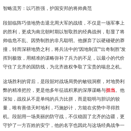
智略流芳：以巧胜强，护国安邦的将帅典范
段韶临阵巧借地势击退北周大军的战绩，不仅是一场军事上
的胜利，更成为南北朝时期以智取胜的经典战例，彰显了将
帅临危不乱、因势制胜的非凡聪明。他摒弃了以硬碰硬的莽
撞，转而深耕地势之利，将兵法中的“因地制宜”“出奇制胜”发
挥到极致，用精准的谋略弥补了兵力的不足，以最小的代价
守住了北齐的国防线，为北齐政权争取了宝贵的喘息之机。
这场胜利的背后，是段韶对战场局势的敏锐洞察，对地势利
弊的精准把控，更是他多年征战积累的深厚谋略与
担当
。他
深知，战役从不是单纯的兵力比拼，而是聪明与胆识的较
量，唯有善借天时地利，巧施妙计，方能在劣势中寻得胜
机。段韶用一场美丽的防守战，不仅稳固了北齐的边疆，更
守护了一方百姓的安宁，他的名字也因此与这场经典战争一