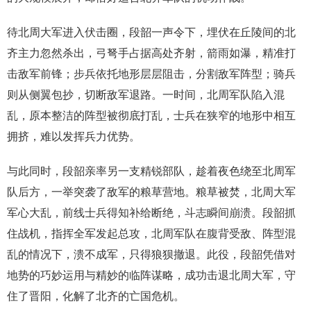
待北周大军进入伏击圈，段韶一声令下，埋伏在丘陵间的北
齐主力忽然杀出，弓弩手占据高处齐射，箭雨如瀑，精准打
击敌军前锋；步兵依托地形层层阻击，分割敌军阵型；骑兵
则从侧翼包抄，切断敌军退路。一时间，北周军队陷入混
乱，原本整洁的阵型被彻底打乱，士兵在狭窄的地形中相互
拥挤，难以发挥兵力优势。
与此同时，段韶亲率另一支精锐部队，趁着夜色绕至北周军
队后方，一举突袭了敌军的粮草营地。粮草被焚，北周大军
军心大乱，前线士兵得知补给断绝，斗志瞬间崩溃。段韶抓
住战机，指挥全军发起总攻，北周军队在腹背受敌、阵型混
乱的情况下，溃不成军，只得狼狈撤退。此役，段韶凭借对
地势的巧妙运用与精妙的临阵谋略，成功击退北周大军，守
住了晋阳，化解了北齐的亡国危机。