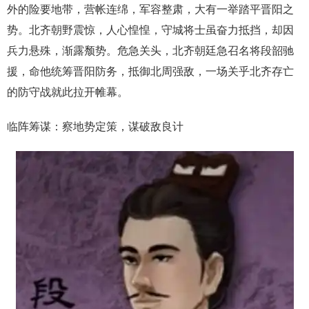
外的险要地带，营帐连绵，军容整肃，大有一举踏平晋阳之
势。北齐朝野震惊，人心惶惶，守城将士虽奋力抵挡，却因
兵力悬殊，渐露颓势。危急关头，北齐朝廷急召名将段韶驰
援，命他统筹晋阳防务，抵御北周强敌，一场关乎北齐存亡
的防守战就此拉开帷幕。
临阵筹谋：察地势定策，谋破敌良计