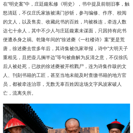
在“明史案”中，庄廷鑨私修《明史》，书中提及前朝旧事，触
怒清廷，不仅庄氏家族被满门抄斩，参与编修、作序、校阅
的文人，以及售卖、收藏此书的百姓，均被株连，牵连人数
达七十余人，其中不少人与庄廷鑨素未谋面，只因持有此书
便遭杀身之祸。乾隆年间的“徐述夔《一柱楼诗》案”更是荒
唐，徐述夔去世多年后，其诗集被仇家举报，诗中“大明天子
重相见，且把壶儿搁半边”等句被曲解为反清之意，不仅徐氏
后人被处死，已故的徐述夔被开棺戮尸，连为诗集作跋的文
人、刊刻书籍的工匠，甚至当地未能及时查缴书籍的地方官
员，都被牵连治罪，无数无辜百姓因这场文字风波家破人
亡，流离失所。