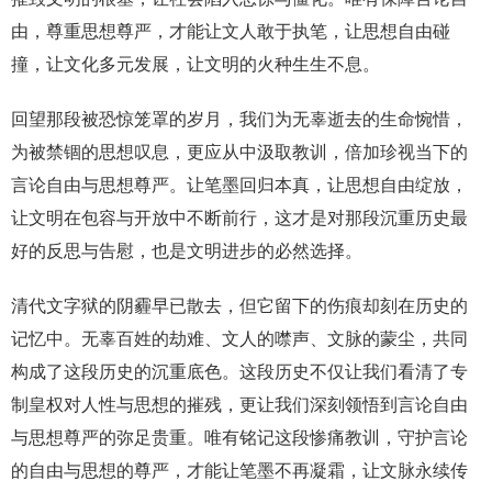
由，尊重思想尊严，才能让文人敢于执笔，让思想自由碰
撞，让文化多元发展，让文明的火种生生不息。
回望那段被恐惊笼罩的岁月，我们为无辜逝去的生命惋惜，
为被禁锢的思想叹息，更应从中汲取教训，倍加珍视当下的
言论自由与思想尊严。让笔墨回归本真，让思想自由绽放，
让文明在包容与开放中不断前行，这才是对那段沉重历史最
好的反思与告慰，也是文明进步的必然选择。
清代文字狱的阴霾早已散去，但它留下的伤痕却刻在历史的
记忆中。无辜百姓的劫难、文人的噤声、文脉的蒙尘，共同
构成了这段历史的沉重底色。这段历史不仅让我们看清了专
制皇权对人性与思想的摧残，更让我们深刻领悟到言论自由
与思想尊严的弥足贵重。唯有铭记这段惨痛教训，守护言论
的自由与思想的尊严，才能让笔墨不再凝霜，让文脉永续传