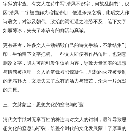
字狱的审查。有文人在诗中写“清风不识字，何故乱翻书”，仅
因“清风”二字被曲解为暗指清朝，便遭杀身之祸，此后文人作
诗著文，对涉及朝代、政治的词汇避之唯恐不及，笔下文字
如履薄冰，失去了本该有的鲜活与真诚。
更有甚者，许多文人主动销毁自己的诗文手稿，不敢结集刊
印，生怕留下文字把柄。一些文人即便有作品传世，也刻意
删改文字，隐去可能引发争议的内容，导致大量真实的思想
与情感被掩埋。文人的笔锋被恐惊凝住，思想的火花被专制
的寒霜扑灭，文坛失去了应有的活力与锋芒，沦为一片沉默
的荒原。
三、文脉蒙尘：思想文化的窒息与断裂
清代文字狱对无辜百姓的株连与对文人的钳制，最终导致思
想文化的窒息与断裂，给整个时代的文化发展蒙上了厚重的