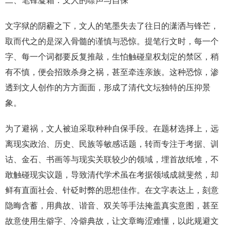
二、笔锋凝霜：文人的噤声与自保
文字狱的阴霾之下，文人的笔墨失去了往日的潇洒与锋芒，
取而代之的是深入骨髓的谨慎与恐惊。提笔行文时，每一个
字、每一个词都要反复推敲，生怕触碰皇权划定的禁区，稍
有不慎，便会招致杀身之祸，甚至牵连亲族。这种恐惊，渗
透到文人创作的方方面面，形成了清代文坛独特的压抑景
象。
为了避祸，文人被迫采取种种自保手段。在题材选择上，远
离现实政治、历史、民族等敏感话题，转而专注于考据、训
诂、金石、书画等与现实关联较少的领域，埋首故纸堆，不
敢触碰现实议题，导致清代学术虽在考据领域成就斐然，却
鲜有直面社会、针砭时弊的思想佳作。在文字表达上，刻意
隐晦含蓄，用典故、谐音、双关等手法掩盖真实意图，甚至
故意使用生僻字、冷僻典故，让文章晦涩难懂，以此规避文