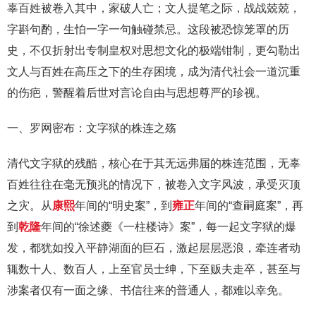
辜百姓被卷入其中，家破人亡；文人提笔之际，战战兢兢，
字斟句酌，生怕一字一句触碰禁忌。这段被恐惊笼罩的历
史，不仅折射出专制皇权对思想文化的极端钳制，更勾勒出
文人与百姓在高压之下的生存困境，成为清代社会一道沉重
的伤疤，警醒着后世对言论自由与思想尊严的珍视。
一、罗网密布：文字狱的株连之殇
清代文字狱的残酷，核心在于其无远弗届的株连范围，无辜
百姓往往在毫无预兆的情况下，被卷入文字风波，承受灭顶
之灾。从
康熙
年间的“明史案”，到
雍正
年间的“查嗣庭案”，再
到
乾隆
年间的“徐述夔《一柱楼诗》案”，每一起文字狱的爆
发，都犹如投入平静湖面的巨石，激起层层恶浪，牵连者动
辄数十人、数百人，上至官员士绅，下至贩夫走卒，甚至与
涉案者仅有一面之缘、书信往来的普通人，都难以幸免。