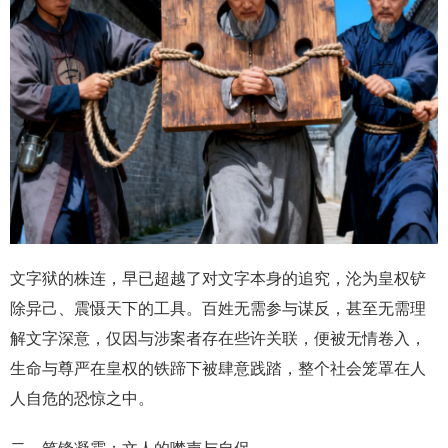
文字狱的株连，早已超越了对文字本身的追究，沦为皇权铲
除异己、震慑天下的工具。百姓无需参与谋反，甚至无需理
解文字深意，仅因与涉案者存在些许关联，便被无情卷入，
生命与尊严在皇权的铁蹄下被肆意践踏，整个社会笼罩在人
人自危的恐惊之中。