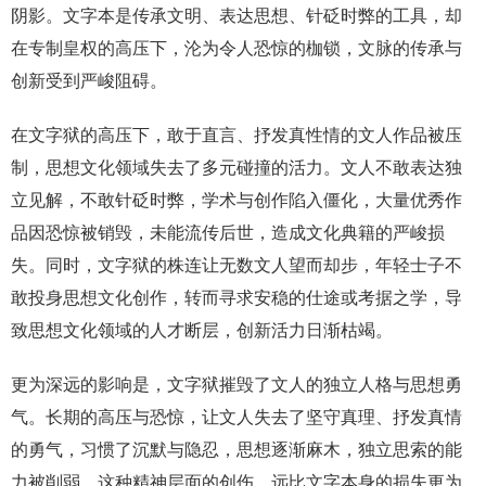
阴影。文字本是传承文明、表达思想、针砭时弊的工具，却
在专制皇权的高压下，沦为令人恐惊的枷锁，文脉的传承与
创新受到严峻阻碍。
在文字狱的高压下，敢于直言、抒发真性情的文人作品被压
制，思想文化领域失去了多元碰撞的活力。文人不敢表达独
立见解，不敢针砭时弊，学术与创作陷入僵化，大量优秀作
品因恐惊被销毁，未能流传后世，造成文化典籍的严峻损
失。同时，文字狱的株连让无数文人望而却步，年轻士子不
敢投身思想文化创作，转而寻求安稳的仕途或考据之学，导
致思想文化领域的人才断层，创新活力日渐枯竭。
更为深远的影响是，文字狱摧毁了文人的独立人格与思想勇
气。长期的高压与恐惊，让文人失去了坚守真理、抒发真情
的勇气，习惯了沉默与隐忍，思想逐渐麻木，独立思索的能
力被削弱。这种精神层面的创伤，远比文字本身的损失更为