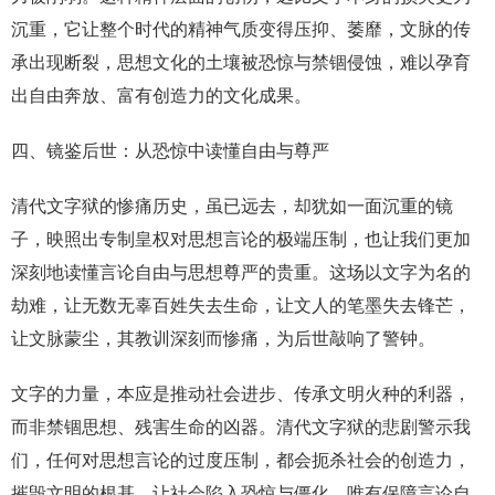
沉重，它让整个时代的精神气质变得压抑、萎靡，文脉的传
承出现断裂，思想文化的土壤被恐惊与禁锢侵蚀，难以孕育
出自由奔放、富有创造力的文化成果。
四、镜鉴后世：从恐惊中读懂自由与尊严
清代文字狱的惨痛历史，虽已远去，却犹如一面沉重的镜
子，映照出专制皇权对思想言论的极端压制，也让我们更加
深刻地读懂言论自由与思想尊严的贵重。这场以文字为名的
劫难，让无数无辜百姓失去生命，让文人的笔墨失去锋芒，
让文脉蒙尘，其教训深刻而惨痛，为后世敲响了警钟。
文字的力量，本应是推动社会进步、传承文明火种的利器，
而非禁锢思想、残害生命的凶器。清代文字狱的悲剧警示我
们，任何对思想言论的过度压制，都会扼杀社会的创造力，
摧毁文明的根基，让社会陷入恐惊与僵化。唯有保障言论自