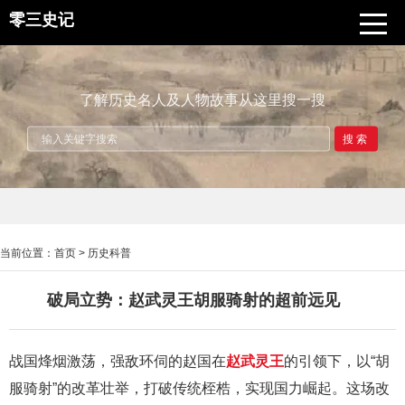
零三史记
了解历史名人及人物故事从这里搜一搜
搜索
当前位置：
首页
>
历史科普
破局立势：赵武灵王胡服骑射的超前远见
战国烽烟激荡，强敌环伺的赵国在
赵武灵王
的引领下，以“胡
服骑射”的改革壮举，打破传统桎梏，实现国力崛起。这场改