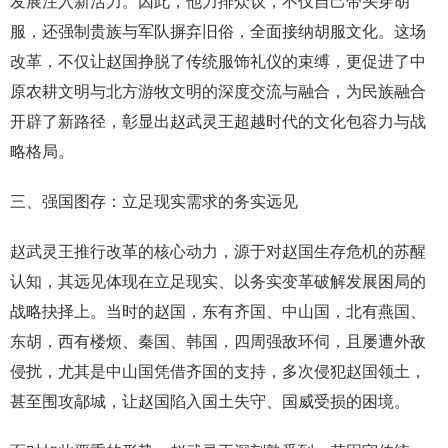
发展注入新活力。因此，他力排众议，不仅自己带头穿胡
服，还强制贵族与军队摒弃旧俗，全面接纳胡服文化。这场
改革，不仅让赵国挣脱了传统服饰礼仪的束缚，更促进了中
原农耕文明与北方游牧文明的深度交流与融合，为民族融合
开辟了新路径，彰显出赵武灵王超越时代的文化包容力与战
略格局。
三、强国图存：立足现实需求的务实远见
赵武灵王推行改革的核心动力，源于对赵国生存危机的苏醒
认知，其远见体现在立足现实、以务实变革破解发展困局的
战略抉择上。当时的赵国，东有齐国、中山国，北有燕国、
东胡，西有楼烦、秦国、韩国，四周强敌环伺，且屡遭外敌
侵扰，尤其是中山国凭借齐国的支持，多次侵犯赵国领土，
甚至围攻鄗城，让赵国陷入国土失守、国威受损的困境。