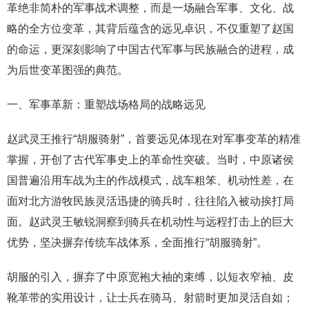
革绝非简朴的军事战术调整，而是一场融合军事、文化、战
略的全方位变革，其背后蕴含的远见卓识，不仅重塑了赵国
的命运，更深刻影响了中国古代军事与民族融合的进程，成
为后世变革图强的典范。
一、军事革新：重塑战场格局的战略远见
赵武灵王推行“胡服骑射”，首要远见体现在对军事变革的精准
掌握，开创了古代军事史上的革命性突破。当时，中原诸侯
国普遍沿用车战为主的作战模式，战车粗笨、机动性差，在
面对北方游牧民族灵活迅捷的骑兵时，往往陷入被动挨打局
面。赵武灵王敏锐洞察到骑兵在机动性与远程打击上的巨大
优势，坚决摒弃传统车战体系，全面推行“胡服骑射”。
胡服的引入，摒弃了中原宽袍大袖的束缚，以短衣窄袖、皮
靴革带的实用设计，让士兵在骑马、射箭时更加灵活自如；