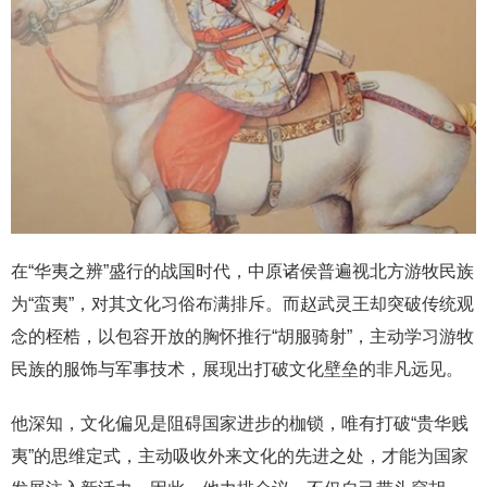
在“华夷之辨”盛行的战国时代，中原诸侯普遍视北方游牧民族
为“蛮夷”，对其文化习俗布满排斥。而赵武灵王却突破传统观
念的桎梏，以包容开放的胸怀推行“胡服骑射”，主动学习游牧
民族的服饰与军事技术，展现出打破文化壁垒的非凡远见。
他深知，文化偏见是阻碍国家进步的枷锁，唯有打破“贵华贱
夷”的思维定式，主动吸收外来文化的先进之处，才能为国家