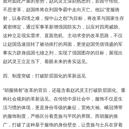
面对如此严重的形势，赵武灵王深刻熟悉到，若固守传统、
不思变革，赵国终将在列国争霸中走向灭亡。他以“变服骑
射，以备四境之难，报中山之怨”为目标，将改革与国家生存
紧密绑定，通过军事革新增强国防实力，以应对四周威胁。
这种立足现实需求、直面危机、主动求变的改革思路，不仅
让赵国迅速扭转了被动挨打的局面，更使赵国凭借强盛的军
事实力跻身战国七雄之列，实现了强国图存的目标，展现出
赵武灵王立足当下、着眼未来的务实远见。
四、制度突破：打破阶层固化的革新远见
“胡服骑射”改革的背后，还蕴含着赵武灵王打破阶层固化、重
构社会规则的革新远见。在传统中原社会中，服饰不仅是生
活习惯的体现，更是身份等级的象征，宽袍大袖、峨冠博带
的服饰制度，严格区分着贵族与平民的界限。而胡服的推
广，打破了这种基于服饰的身份壁垒，让贵族与士兵在穿着