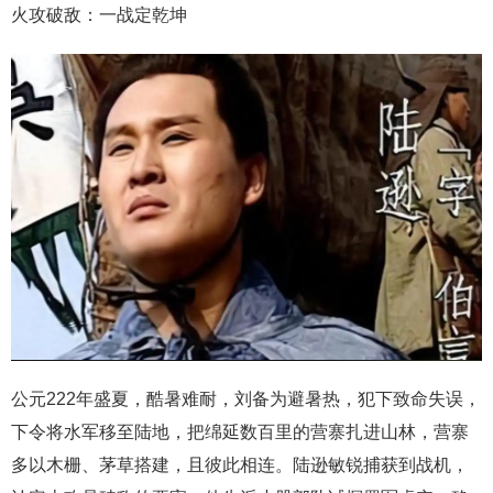
火攻破敌：一战定乾坤
公元222年盛夏，酷暑难耐，刘备为避暑热，犯下致命失误，
下令将水军移至陆地，把绵延数百里的营寨扎进山林，营寨
多以木栅、茅草搭建，且彼此相连。陆逊敏锐捕获到战机，