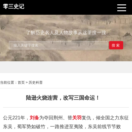
零三史记
了解历史名人及人物故事从这里搜一搜
搜索
当前位置：
首页
>
历史科普
陆逊火烧连营，改写三国命运！
公元221年，
刘备
为夺回荆州、替
关羽
复仇，倾全国之力东征
东吴，蜀军势如破竹，一路推进至夷陵，东吴前线节节败