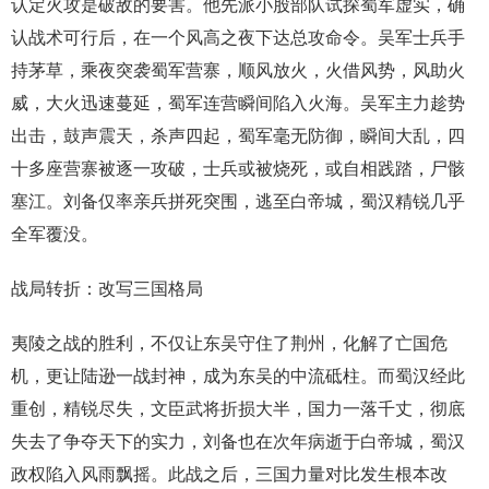
认定火攻是破敌的要害。他先派小股部队试探蜀军虚实，确
认战术可行后，在一个风高之夜下达总攻命令。吴军士兵手
持茅草，乘夜突袭蜀军营寨，顺风放火，火借风势，风助火
威，大火迅速蔓延，蜀军连营瞬间陷入火海。吴军主力趁势
出击，鼓声震天，杀声四起，蜀军毫无防御，瞬间大乱，四
十多座营寨被逐一攻破，士兵或被烧死，或自相践踏，尸骸
塞江。刘备仅率亲兵拼死突围，逃至白帝城，蜀汉精锐几乎
全军覆没。
战局转折：改写三国格局
夷陵之战的胜利，不仅让东吴守住了荆州，化解了亡国危
机，更让陆逊一战封神，成为东吴的中流砥柱。而蜀汉经此
重创，精锐尽失，文臣武将折损大半，国力一落千丈，彻底
失去了争夺天下的实力，刘备也在次年病逝于白帝城，蜀汉
政权陷入风雨飘摇。此战之后，三国力量对比发生根本改