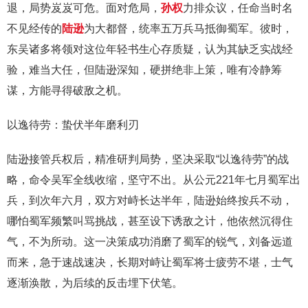
退，局势岌岌可危。面对危局，
孙权
力排众议，任命当时名
不见经传的
陆逊
为大都督，统率五万兵马抵御蜀军。彼时，
东吴诸多将领对这位年轻书生心存质疑，认为其缺乏实战经
验，难当大任，但陆逊深知，硬拼绝非上策，唯有冷静筹
谋，方能寻得破敌之机。
以逸待劳：蛰伏半年磨利刃
陆逊接管兵权后，精准研判局势，坚决采取“以逸待劳”的战
略，命令吴军全线收缩，坚守不出。从公元221年七月蜀军出
兵，到次年六月，双方对峙长达半年，陆逊始终按兵不动，
哪怕蜀军频繁叫骂挑战，甚至设下诱敌之计，他依然沉得住
气，不为所动。这一决策成功消磨了蜀军的锐气，刘备远道
而来，急于速战速决，长期对峙让蜀军将士疲劳不堪，士气
逐渐涣散，为后续的反击埋下伏笔。