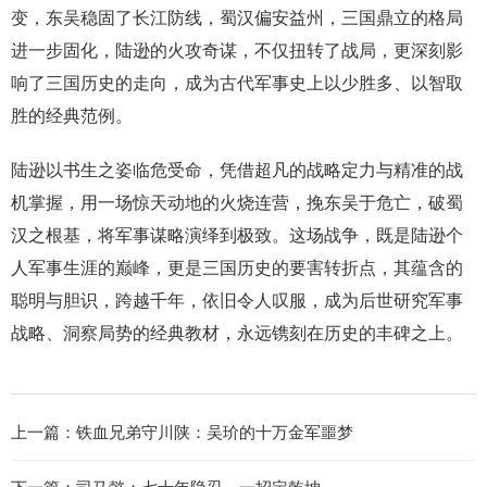
变，东吴稳固了长江防线，蜀汉偏安益州，三国鼎立的格局
进一步固化，陆逊的火攻奇谋，不仅扭转了战局，更深刻影
响了三国历史的走向，成为古代军事史上以少胜多、以智取
胜的经典范例。
陆逊以书生之姿临危受命，凭借超凡的战略定力与精准的战
机掌握，用一场惊天动地的火烧连营，挽东吴于危亡，破蜀
汉之根基，将军事谋略演绎到极致。这场战争，既是陆逊个
人军事生涯的巅峰，更是三国历史的要害转折点，其蕴含的
聪明与胆识，跨越千年，依旧令人叹服，成为后世研究军事
战略、洞察局势的经典教材，永远镌刻在历史的丰碑之上。
上一篇：
铁血兄弟守川陕：吴玠的十万金军噩梦