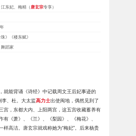
、江东妃、梅精（
唐玄宗
专享）
0年
珍珠》《楼东赋》
、舞蹈家
，就能背诵《诗经》中记载周文王后妃事迹的
倒李、杜。大太监
高力士
出使闽地，偶然见到了
三宫，东都大内、上阳两宫，这五宫收藏蓄养有
作有《萧》、《兰》、《梨园》、《梅花》、
样高洁。唐玄宗就戏称她为“梅妃”。后来杨贵