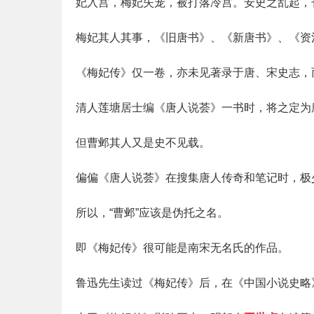
妃入宫，梅妃失宠，被打落冷宫。安史之乱起，
梅妃其人其事，《旧唐书》、《新唐书》、《资
《梅妃传》仅一卷，亦未见著录于唐、宋史志，
清人莲塘居士编《唐人说荟》一书时，将之定为
但曹邺其人又是史不见载。
偏偏《唐人说荟》在搜集唐人传奇和笔记时，极
所以，“曹邺”应该是伪托之名。
即《梅妃传》很可能是南宋无名氏的作品。
鲁迅先生读过《梅妃传》后，在《中国小说史略