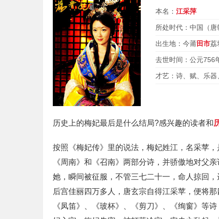
本名：
江采萍
所处时代：中国（唐
出生地：今莆
田市
荔
去世时间：公元756
才艺：诗、赋、乐器
历史上的梅妃最后是什么结局?感兴趣的读者和
按照《梅妃传》里的说法，梅妃姓江，名采苹，
《周南》和《召南》两部分诗，并骄傲地对父亲
她，瞬间被征服，不管三七二十一，命人掠回，
后宫佳丽四万多人，唐玄宗自得江采苹，便将那
《凤笛》、《玻杯》、《剪刀》、《绚窗》等诗