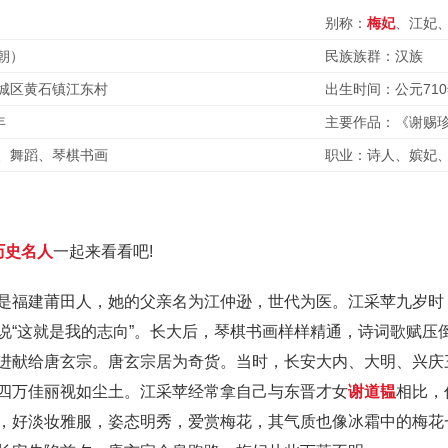
别称：
梅妃
、江妃
朝）
民族族群：汉族
城区黄石镇江东村
出生时间：公元71
年
主要作品：《谢赐
、舞蹈、琴棋书画
职业：诗人、嫔妃
历史名人
一起来看看吧!
是福建莆田人，她的父亲名为江仲逊，世代为医。江采苹九岁时
说“这就是我的志向”。长大后，琴棋书画样样精通，诗词歌赋压
进献给唐玄宗。唐玄宗居为奇货。当时，长安大内、大明、兴庆
四万佳丽视如尘土。江采苹经常拿自己与东晋才女
谢道韫
相比，
，好淡妆雅服，姿态明秀，爱赏梅花，其气质也像冰霜中的梅花一