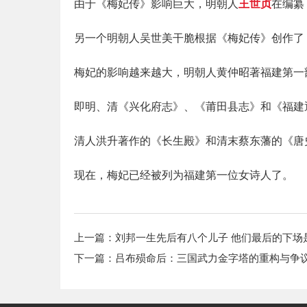
由于《梅妃传》影响巨大，明朝人
王世贞
在编纂
另一个明朝人吴世美干脆根据《梅妃传》创作了
梅妃的影响越来越大，明朝人黄仲昭著福建第一
即明、清《兴化府志》、《莆田县志》和《福建
清人洪升著作的《长生殿》和清末蔡东藩的《唐
现在，梅妃已经被列为福建第一位女诗人了。
上一篇：
刘邦一生先后有八个儿子 他们最后的下场
下一篇：
吕布殒命后：三国武力金字塔的重构与争