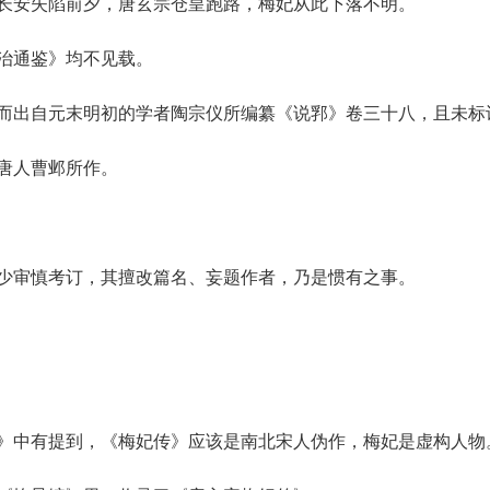
长安失陷前夕，唐玄宗仓皇跑路，梅妃从此下落不明。
治通鉴》均不见载。
而出自元末明初的学者陶宗仪所编纂《说郛》卷三十八，且未标
唐人曹邺所作。
少审慎考订，其擅改篇名、妄题作者，乃是惯有之事。
》中有提到，《梅妃传》应该是南北宋人伪作，梅妃是虚构人物