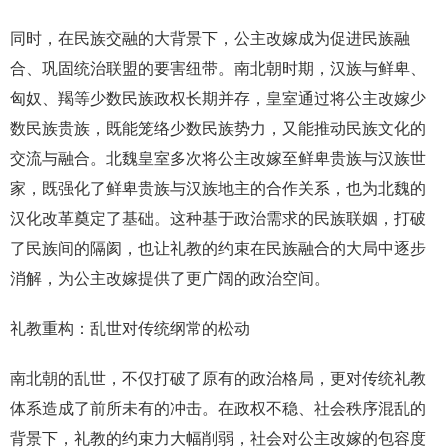
同时，在民族交融的大背景下，公主改嫁成为促进民族融
合、巩固统治联盟的要害纽带。南北朝时期，汉族与鲜卑、
匈奴、羯等少数民族政权长期并存，皇室通过将公主改嫁少
数民族贵族，既能笼络少数民族势力，又能推动民族文化的
交流与融合。北魏皇室多次将公主改嫁至鲜卑贵族与汉族世
家，既强化了鲜卑贵族与汉族地主的合作关系，也为北魏的
汉化改革奠定了基础。这种基于政治需求的民族联姻，打破
了民族间的隔阂，也让礼教的约束在民族融合的大局中逐步
消解，为公主改嫁提供了更广阔的政治空间。
礼教重构：乱世对传统纲常的松动
南北朝的乱世，不仅打破了原有的政治格局，更对传统礼教
体系造成了前所未有的冲击。在政权不稳、社会秩序混乱的
背景下，礼教的约束力大幅削弱，社会对公主改嫁的包容度