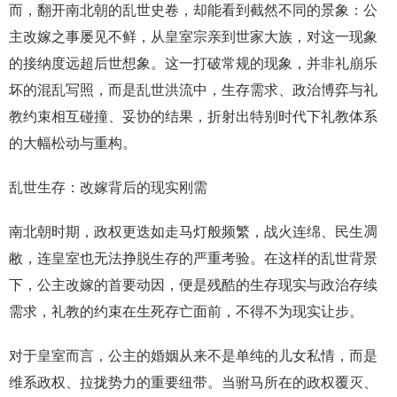
而，翻开南北朝的乱世史卷，却能看到截然不同的景象：公
主改嫁之事屡见不鲜，从皇室宗亲到世家大族，对这一现象
的接纳度远超后世想象。这一打破常规的现象，并非礼崩乐
坏的混乱写照，而是乱世洪流中，生存需求、政治博弈与礼
教约束相互碰撞、妥协的结果，折射出特别时代下礼教体系
的大幅松动与重构。
乱世生存：改嫁背后的现实刚需
南北朝时期，政权更迭如走马灯般频繁，战火连绵、民生凋
敝，连皇室也无法挣脱生存的严重考验。在这样的乱世背景
下，公主改嫁的首要动因，便是残酷的生存现实与政治存续
需求，礼教的约束在生死存亡面前，不得不为现实让步。
对于皇室而言，公主的婚姻从来不是单纯的儿女私情，而是
维系政权、拉拢势力的重要纽带。当驸马所在的政权覆灭、