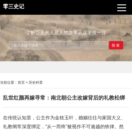
零三史记
了解历史名人及人物故事从这里搜一搜
搜索
当前位置：
首页
>
历史科普
乱世红颜再嫁寻常：南北朝公主改嫁背后的礼教松绑
在传统认知里，公主作为金枝玉叶，婚姻往往与家国大义、
礼教纲常深度绑定，“从一而终”被视作不可逾越的铁律。然