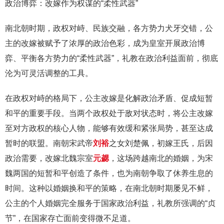
政治博弈：改嫁作为权谋的“柔性武器”
南北朝时期，政权对峙、民族交融，各方势力犬牙交错，公
主的改嫁被赋予了浓厚的政治色彩，成为皇室开展政治博
弈、平衡各方势力的“柔性武器”，礼教在政治利益面前，彻底
沦为可灵活调整的工具。
在政权对峙的格局下，公主改嫁是化解政治矛盾、促成短暂
和平的重要手段。当两个政权处于敌对状态时，将公主改嫁
至对方政权的核心人物，能够有效缓和紧张局势，甚至达成
暂时的联盟。南朝宋武帝
刘裕
之女刘楚佩，初嫁王氏，后因
政治需要，改嫁北魏宗室
元勰
，这场跨越南北的婚姻，为宋
魏两国的短暂和平创造了条件，也为南朝争取了休养生息的
时间。这种以婚姻换和平的策略，在南北朝时期屡见不鲜，
公主的个人婚姻完全服务于国家政治利益，礼教所强调的“贞
节”，在国家存亡面前变得微不足道。