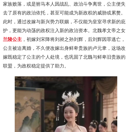
家族败落，或是驸马本人因战乱、政治斗争离世，公主便失
去了原有的政治依托，甚至可能成为新政权的威胁或累赘。
此时，通过改嫁与新兴势力联姻，不仅能为皇室寻求新的庇
护，更能为动荡的政权注入新的政治资本。北魏孝文帝之女
兰陵公主
，初嫁刘宋降将刘昶之孙刘辉，后刘辉因罪逃亡，
公主被迫离婚，不久便改嫁出身鲜卑贵族的卢元聿，这场改
嫁既稳定了公主的个人处境，也巩固了北魏与鲜卑旧贵族的
联盟，为政权稳定提供了助力。