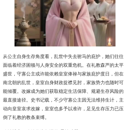
从公主自身生存角度看，乱世中失去驸马的庇护，她们往往
面临着经济困顿与人身安全的双重危机。在礼教森严的太平
盛世，守寡公主或许能依赖皇室俸禄与家族庇护度日，但在
南北朝的乱世，皇室自身财政捉襟见肘，家族势力也随时可
能倾覆。改嫁成为她们获取稳定生活保障、规避生存风险的
最直接途径。史书记载，不少守寡公主因无法维持生计，主
动向皇室哀求改嫁，皇室也多予以准许，足见生存压力已压
倒了礼教的教条束缚。