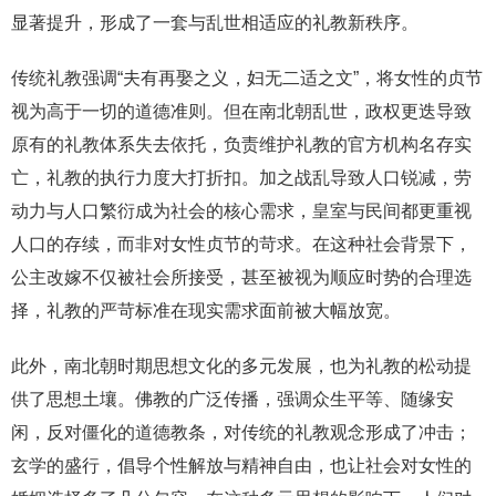
显著提升，形成了一套与乱世相适应的礼教新秩序。
传统礼教强调“夫有再娶之义，妇无二适之文”，将女性的贞节
视为高于一切的道德准则。但在南北朝乱世，政权更迭导致
原有的礼教体系失去依托，负责维护礼教的官方机构名存实
亡，礼教的执行力度大打折扣。加之战乱导致人口锐减，劳
动力与人口繁衍成为社会的核心需求，皇室与民间都更重视
人口的存续，而非对女性贞节的苛求。在这种社会背景下，
公主改嫁不仅被社会所接受，甚至被视为顺应时势的合理选
择，礼教的严苛标准在现实需求面前被大幅放宽。
此外，南北朝时期思想文化的多元发展，也为礼教的松动提
供了思想土壤。佛教的广泛传播，强调众生平等、随缘安
闲，反对僵化的道德教条，对传统的礼教观念形成了冲击；
玄学的盛行，倡导个性解放与精神自由，也让社会对女性的