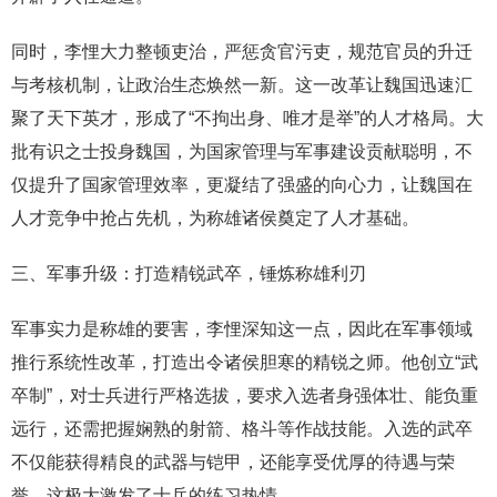
同时，李悝大力整顿吏治，严惩贪官污吏，规范官员的升迁
与考核机制，让政治生态焕然一新。这一改革让魏国迅速汇
聚了天下英才，形成了“不拘出身、唯才是举”的人才格局。大
批有识之士投身魏国，为国家管理与军事建设贡献聪明，不
仅提升了国家管理效率，更凝结了强盛的向心力，让魏国在
人才竞争中抢占先机，为称雄诸侯奠定了人才基础。
三、军事升级：打造精锐武卒，锤炼称雄利刃
军事实力是称雄的要害，李悝深知这一点，因此在军事领域
推行系统性改革，打造出令诸侯胆寒的精锐之师。他创立“武
卒制”，对士兵进行严格选拔，要求入选者身强体壮、能负重
远行，还需把握娴熟的射箭、格斗等作战技能。入选的武卒
不仅能获得精良的武器与铠甲，还能享受优厚的待遇与荣
誉，这极大激发了士兵的练习热情。