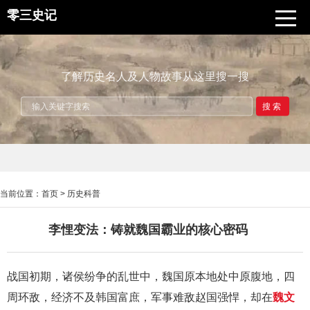
零三史记
了解历史名人及人物故事从这里搜一搜
搜索
当前位置：
首页
>
历史科普
李悝变法：铸就魏国霸业的核心密码
战国初期，诸侯纷争的乱世中，魏国原本地处中原腹地，四
周环敌，经济不及韩国富庶，军事难敌赵国强悍，却在
魏文