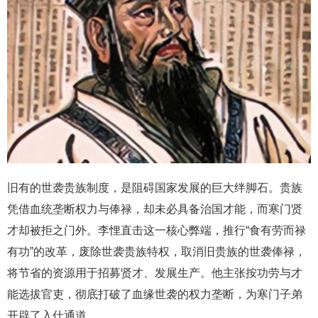
旧有的世袭贵族制度，是阻碍国家发展的巨大绊脚石。贵族
凭借血统垄断权力与俸禄，却未必具备治国才能，而寒门贤
才却被拒之门外。李悝直击这一核心弊端，推行“食有劳而禄
有功”的改革，废除世袭贵族特权，取消旧贵族的世袭俸禄，
将节省的资源用于招募贤才、发展生产。他主张按功劳与才
能选拔官吏，彻底打破了血缘世袭的权力垄断，为寒门子弟
开辟了入仕通道。