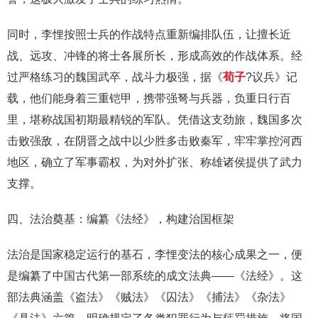
同时，李悝按照士兵的作战特点重新编排队伍，让擅长近
战、远攻、冲锋的将士各展所长，形成高效的作战体系。经
过严格练习的魏国武卒，战斗力极强，据《
荀子
?议兵》记
载，他们能身着三重铠甲，携带强弩与兵器，负重日行百
里，堪称战国初期最精锐的军队。凭借这支劲旅，魏国多次
击败强敌，在阴晋之战中以少胜多击败秦军，牢牢掌控河西
地区，确立了军事霸权，为对外扩张、称雄诸侯提供了武力
支撑。
四、法治奠基：编纂《法经》，构建治国框架
法治是国家稳定运行的基石，李悝变法的核心成果之一，便
是编纂了中国古代第一部系统的成文法典——《法经》。这
部法典涵盖《盗法》《贼法》《囚法》《捕法》《杂法》