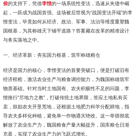
侯
的支持下，凭借
李悝
的一场系统性变法，迅速从夹缝中崛
起，一跃成为战国首强。这场被后世视为“战国变法开端”的李
悝变法，毕竟如何从经济、政治、军事、法治等维度重塑魏
国根基，为其称雄天下铺平道路？答案藏在改革的精准设计
与务实落地之中。
一、经济革新：夯实国力根基，筑牢称雄粮仓
经济是国力的核心，李悝变法的首要突破口，便是打破旧有
经济桎梏，激活农业生产与粮食调控能力，为魏国称雄筑牢
物质基础。针对当时土地国有、农夫积极性不足的问题，李
悝推行“尽地力之教”，打破传统土地界限，答应土地私有买
卖，鼓励农夫开垦荒地，还根据土地肥力科学分配耕地，指
导农夫多样化种植，避免单一作物遇灾绝收。这一举措彻底
解放了农业生产力，魏国粮食产量大幅提升，国库粮仓日渐
充盈，实现了农业生产力的飞跃式增长。