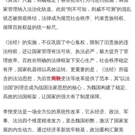
《具法》六篇，明确规定了各类犯罪行为与惩罚措施，将国
家管理纳入法治化轨道。此前“刑不可知，则威不可测”的混乱
状态被彻底终结，法律成为规范社会秩序、约束贵族特权、
保障百姓权益的统一标尺。
《法经》的实施，不仅巩固了中心集权，限制了旧贵族的违
法特权，还让国家管理有法可依、执法必严，极大提升了管
理效率。百姓在明确的法律框架下安心生产，社会秩序稳定
有序，国家机器得以高效运转。更重要的是，《法经》所蕴
含的法治思想，为后世
商鞅
变法等改革提供了范本，其“以法
治国”的理念成为战国法家思想的核心，为魏国构建了稳定、
高效的治国框架，让国家的强大有了制度保障。
李悝变法是一场全方位的系统性改革，它从经济、政治、军
事、法治四个维度精准发力，直击魏国积弊，激活了国家发
展的内生动力。通过经济革新筑牢根基，政治重构汇聚英