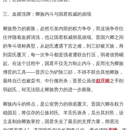
三、血腥洗牌：卿族内斗与国君权威的崩塌
卿族势力的膨胀，必然引发内部的权力争夺，而这场争夺往
往伴随着血腥清洗，也让国君权威彻底崩塌。晋国六卿之间
的争斗堪称典型，从赵氏遭遇下宫之难，到三郤被灭族，再
到栾氏覆灭，每一次争斗都是强者遭联合打压，弱者借势崛
起。在这个过程中，国君不仅无力制止内斗，反而沦为卿族
博弈的工具——晋厉公为铲除三郤，不得不联合其他卿族，
最终自己也被栾书、中行偃所杀；晋景公虽借
赵庄姬
之手削
弱赵氏，却无法阻止卿族势力的进一步膨胀。
卿族内斗的终点，是公室势力的彻底覆灭。晋国六卿在权力
稳固后，将仅存的公族祁氏、羊舌氏诛杀，瓜分其封邑，设
立县制由卿族掌控，国君失去了最后的支撑力量，彻底沦