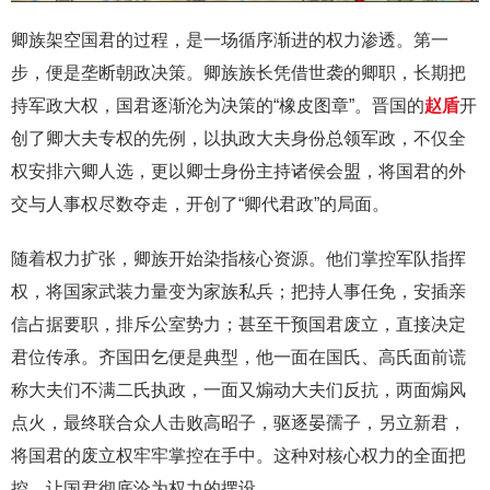
卿族架空国君的过程，是一场循序渐进的权力渗透。第一
步，便是垄断朝政决策。卿族族长凭借世袭的卿职，长期把
持军政大权，国君逐渐沦为决策的“橡皮图章”。晋国的
赵盾
开
创了卿大夫专权的先例，以执政大夫身份总领军政，不仅全
权安排六卿人选，更以卿士身份主持诸侯会盟，将国君的外
交与人事权尽数夺走，开创了“卿代君政”的局面。
随着权力扩张，卿族开始染指核心资源。他们掌控军队指挥
权，将国家武装力量变为家族私兵；把持人事任免，安插亲
信占据要职，排斥公室势力；甚至干预国君废立，直接决定
君位传承。齐国田乞便是典型，他一面在国氏、高氏面前谎
称大夫们不满二氏执政，一面又煽动大夫们反抗，两面煽风
点火，最终联合众人击败高昭子，驱逐晏孺子，另立新君，
将国君的废立权牢牢掌控在手中。这种对核心权力的全面把
控，让国君彻底沦为权力的摆设。