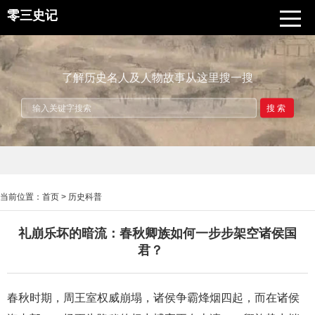
零三史记
了解历史名人及人物故事从这里搜一搜
搜索
当前位置：
首页
>
历史科普
礼崩乐坏的暗流：春秋卿族如何一步步架空诸侯国
君？
春秋时期，周王室权威崩塌，诸侯争霸烽烟四起，而在诸侯