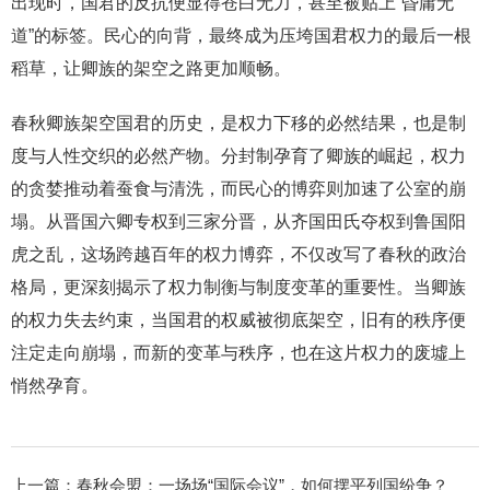
出现时，国君的反抗便显得苍白无力，甚至被贴上“昏庸无
道”的标签。民心的向背，最终成为压垮国君权力的最后一根
稻草，让卿族的架空之路更加顺畅。
春秋卿族架空国君的历史，是权力下移的必然结果，也是制
度与人性交织的必然产物。分封制孕育了卿族的崛起，权力
的贪婪推动着蚕食与清洗，而民心的博弈则加速了公室的崩
塌。从晋国六卿专权到三家分晋，从齐国田氏夺权到鲁国阳
虎之乱，这场跨越百年的权力博弈，不仅改写了春秋的政治
格局，更深刻揭示了权力制衡与制度变革的重要性。当卿族
的权力失去约束，当国君的权威被彻底架空，旧有的秩序便
注定走向崩塌，而新的变革与秩序，也在这片权力的废墟上
悄然孕育。
上一篇：
春秋会盟：一场场“国际会议”，如何摆平列国纷争？