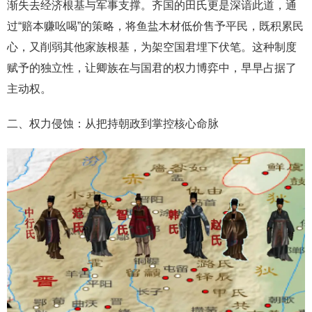
渐失去经济根基与军事支撑。齐国的田氏更是深谙此道，通
过“赔本赚吆喝”的策略，将鱼盐木材低价售予平民，既积累民
心，又削弱其他家族根基，为架空国君埋下伏笔。这种制度
赋予的独立性，让卿族在与国君的权力博弈中，早早占据了
主动权。
二、权力侵蚀：从把持朝政到掌控核心命脉