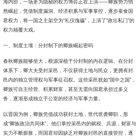
海内部，一场更为隐秘的权力博弈正在上演——卿族势力悄
然崛起，凭借制度漏洞、经济积累与军事掌控，逐步蚕食国
君权力，将一国之主架空为“礼仪傀儡”，上演了“政出私门”的
权力颠覆大戏。
一、制度土壤：分封制下的卿族崛起密码
春秋卿族能够坐大，根源深植于分封制的内在逻辑。在分封
体系下，卿大夫受封采邑，不仅获得土地与民众，更拥有封
邑内的独立管理权与军事征召权。这些采邑犹如“国中之国”，
卿族可自主经营、积累财富，甚至无需向国君承担过多义
务，逐渐形成独立于公室的经济与军事力量。
以晋国为例，卿族凭借战功获封土地，世代世袭卿职，形
成“卿族政治共同体”。他们掌控采邑内的赋税、兵源，财富与
实力不断膨胀，而国君却因缺乏对卿族封邑的直接管控，逐