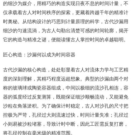
的细沙为媒介，用精巧的构造实现日夜不息的时间计量，不
仅承载着古人对时间秩序的探索，更藏着跨越千年的精准计
时奥秘。从结构设计的巧思到计量原理的科学，古代沙漏用
细沙的匀速流淌，为古人勾勒出清楚可感的时间轮廓，揭开
它的构造与精准之谜，便能读懂古人掌控时间的卓越聪明。
匠心构造：沙漏何以成为时间容器
古代沙漏的核心构造，处处彰显着古人对流体力学与工艺精
度的深刻理解，其精巧程度远超想象。典型的沙漏由两个对
称的玻璃球或陶瓷容器组成，中间以极细的流沙孔相连，容
器的弧度经过反复测算，既能保证细沙顺畅流动，又能避免
沙粒在角落淤积。为了确保计时稳定，古人对沙孔的尺寸把
控极为严苛，孔径过大则流速过快，时间计量失准；孔径过
小则易被沙粒堵塞，导致计时中断，因此工匠需反复打磨，
将孔径控制在毫米级的精准范围。