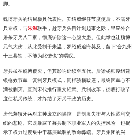
脚。
魏博牙兵的结局极具代表性。罗绍威继任节度使后，不满牙
兵专权，与
朱温
联手，趁牙兵头目计划起事之际，里应外合
屠杀牙兵八千家，彻底铲除这一心腹大患。但此举也让魏博
元气大伤，从此受制于朱温，罗绍威追悔莫及，留下“合九州
十三县铁，不能为此错也”的喟叹。
牙兵虽在魏博覆灭，但其影响延续至五代。后梁杨师厚组建
银枪效节军，复制牙兵模式，同样骄横跋扈，最终因军心不
满被剿灭。直到宋代推行重文轻武、兵制改革，彻底打破节
度使私兵传统，才终结了牙兵干政的历史。
唐代藩镇牙兵对主帅废立的操控，是制度失衡与人性逐利交
织的悲剧。它既暴露了募兵制下职业军人的失控风险，也揭
示了权力过度集中于基层武装的致命弊端。牙兵集团的兴