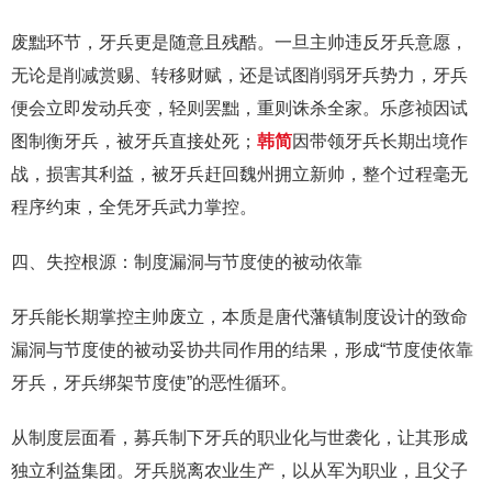
废黜环节，牙兵更是随意且残酷。一旦主帅违反牙兵意愿，
无论是削减赏赐、转移财赋，还是试图削弱牙兵势力，牙兵
便会立即发动兵变，轻则罢黜，重则诛杀全家。乐彦祯因试
图制衡牙兵，被牙兵直接处死；
韩简
因带领牙兵长期出境作
战，损害其利益，被牙兵赶回魏州拥立新帅，整个过程毫无
程序约束，全凭牙兵武力掌控。
四、失控根源：制度漏洞与节度使的被动依靠
牙兵能长期掌控主帅废立，本质是唐代藩镇制度设计的致命
漏洞与节度使的被动妥协共同作用的结果，形成“节度使依靠
牙兵，牙兵绑架节度使”的恶性循环。
从制度层面看，募兵制下牙兵的职业化与世袭化，让其形成
独立利益集团。牙兵脱离农业生产，以从军为职业，且父子