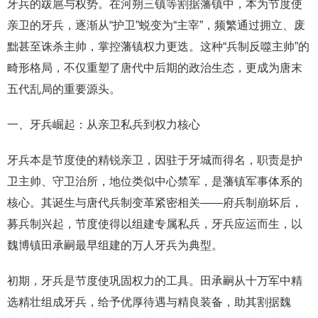
牙兵的跋扈与权势。在河朔三镇等割据藩镇中，本为节度使
亲卫的牙兵，逐渐从“护卫”蜕变为“主宰”，频繁通过拥立、废
黜甚至诛杀主帅，掌控藩镇权力更迭。这种“兵制反噬主帅”的
畸形格局，不仅重塑了唐代中后期的政治生态，更成为唐末
五代乱局的重要源头。
一、牙兵崛起：从亲卫私兵到权力核心
牙兵本是节度使的精锐亲卫，因驻于牙城而得名，职责是护
卫主帅、守卫治所，地位类似中心禁军，是藩镇军事体系的
核心。其诞生与唐代兵制变革紧密相关——府兵制崩坏后，
募兵制兴起，节度使得以组建专属私兵，牙兵应运而生，以
魏博镇田承嗣最早组建的万人牙兵为典型。
初期，牙兵是节度使巩固权力的工具。田承嗣从十万军中精
选精壮组成牙兵，给予优厚待遇与精良装备，助其割据魏