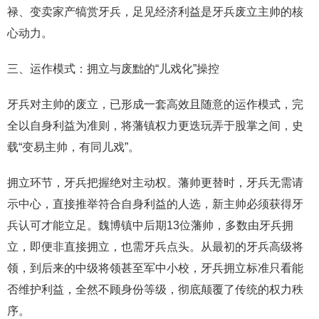
禄、变卖家产犒赏牙兵，足见经济利益是牙兵废立主帅的核
心动力。
三、运作模式：拥立与废黜的“儿戏化”操控
牙兵对主帅的废立，已形成一套高效且随意的运作模式，完
全以自身利益为准则，将藩镇权力更迭玩弄于股掌之间，史
载“变易主帅，有同儿戏”。
拥立环节，牙兵把握绝对主动权。藩帅更替时，牙兵无需请
示中心，直接推举符合自身利益的人选，新主帅必须获得牙
兵认可才能立足。魏博镇中后期13位藩帅，多数由牙兵拥
立，即便非直接拥立，也需牙兵点头。从最初的牙兵高级将
领，到后来的中级将领甚至军中小校，牙兵拥立标准只看能
否维护利益，全然不顾身份等级，彻底颠覆了传统的权力秩
序。