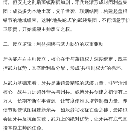
博。但安史之乱后藩镇割据加剧，牙兵逐渐形成封闭利益集
团：成员多为本地土著，父子世袭、联姻结网，构建起盘根
错节的地域纽带。这种“地头蛇式”的武装集团，不再满意于护
卫职责，开始觊觎主帅废立之权。
二、废立逻辑：利益捆绑与武力胁迫的双重驱动
牙兵能左右主帅废立，核心在于与藩镇权力深度绑定，既掌
控武力优势，又垄断利益分配，形成“兵强则权大”的循环。
从武力基础来看，牙兵是藩镇最精锐的武装力量，驻守治州
核心，战斗力远超外营兵与州兵。魏博牙兵创建之初便有上
万人，长期垄断军事资源，让节度使难以培养制衡力量。即
便节度使试图组建新亲兵，如乐彦祯收拢亡命之徒，最终也
会因牙兵反抗而失败，武力上的绝对优势，让牙兵有底气直
接掌控主帅的任免。