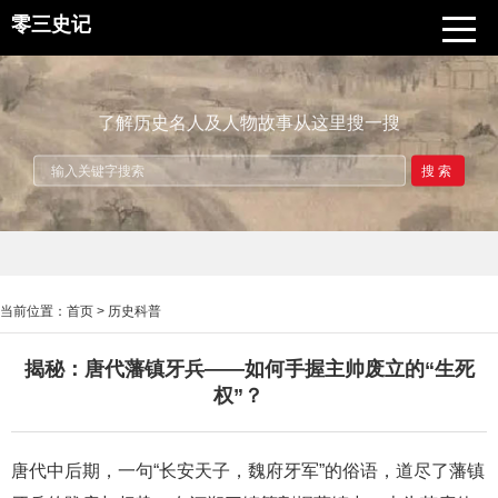
零三史记
了解历史名人及人物故事从这里搜一搜
搜索
当前位置：
首页
>
历史科普
揭秘：唐代藩镇牙兵——如何手握主帅废立的“生死
权”？
唐代中后期，一句“长安天子，魏府牙军”的俗语，道尽了藩镇