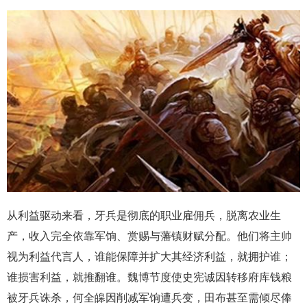
从利益驱动来看，牙兵是彻底的职业雇佣兵，脱离农业生
产，收入完全依靠军饷、赏赐与藩镇财赋分配。他们将主帅
视为利益代言人，谁能保障并扩大其经济利益，就拥护谁；
谁损害利益，就推翻谁。魏博节度使史宪诚因转移府库钱粮
被牙兵诛杀，何全皞因削减军饷遭兵变，田布甚至需倾尽俸