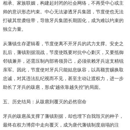
相承、家族联姻，构建起封闭的社会网络，不再受中心或主
帅的意识形态约束。中心无法渗透牙兵集团，节度使也无法
打破其世袭纽带，导致牙兵集团长期固化，成为难以约束的
独立力量。
从藩镇生存逻辑看，节度使离不开牙兵的武力支撑。安史之
乱后，藩镇割据混战，节度使既要对抗中心剿灭，又要抵御
邻镇兼并，还需压制内部将领异己，必须依赖牙兵这支精锐
亲军。因此，节度使对牙兵只能姑息纵容，以高额赏赐换取
忠诚，对其违法乱纪视而不见，甚至主动让渡权力，进一步
助长了牙兵的跋扈，形成“越依靠越失控”的局面。
五、历史结局：从跋扈到覆灭的必然宿命
牙兵的跋扈虽支撑了藩镇割据，却也埋下自我毁灭的种子，
最终在权力博弈中走向覆灭，成为唐代藩镇制度崩塌的注