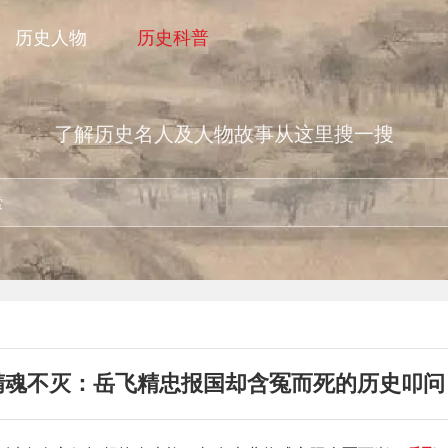
历史人物
历史科普
了解历史名人及人物故事从这里搜一搜
精魂不灭：岳飞精忠报国却含冤而死的历史叩问