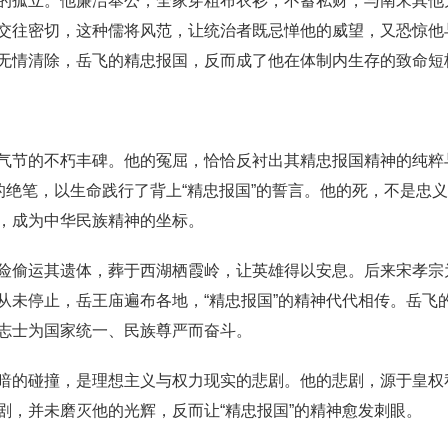
的孤立。他廉洁奉公，全家穿粗布衣衫，不蓄私财，与南宋其他
交往密切，这种儒将风范，让统治者既忌惮他的威望，又恐惊他
无情清除，岳飞的精忠报国，反而成了他在体制内生存的致命短
气节的不朽丰碑。他的冤屈，恰恰反衬出其精忠报国精神的纯粹
的绝笔，以生命践行了背上“精忠报国”的誓言。他的死，不是忠
，成为中华民族精神的坐标。
偷运其遗体，葬于西湖栖霞岭，让英雄得以安息。后来宋孝宗为岳
从未停止，岳王庙遍布各地，“精忠报国”的精神代代相传。岳飞
志士为国家统一、民族尊严而奋斗。
暗的碰撞，是理想主义与权力现实的悲剧。他的悲剧，源于皇权
剧，并未磨灭他的光辉，反而让“精忠报国”的精神愈发刺眼。