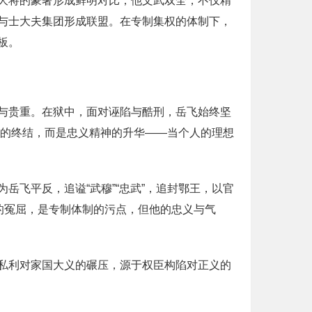
大将的豪奢形成鲜明对比；他文武双全，不仅精
与士大夫集团形成联盟。在专制集权的体制下，
板。
与贵重。在狱中，面对诬陷与酷刑，岳飞始终坚
义的终结，而是忠义精神的升华——当个人的理想
飞平反，追谥“武穆”“忠武”，追封鄂王，以官
的冤屈，是专制体制的污点，但他的忠义与气
私利对家国大义的碾压，源于权臣构陷对正义的