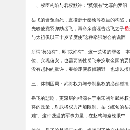
二、权臣构陷与君权默许：“莫须有”之罪的罗织
岳飞的含冤而死，直接源于秦桧等权臣的构陷，
先唆使党羽弹劾岳飞，再命亲信诬告岳飞之子
岳
与太祖俱以三十岁节度使”这种牵强附会的说辞，
所谓“莫须有”，即“或许有”，这一荒谬的罪名
位、实现偏安，也需要牺牲岳飞来换取金国的妥
没有赵构的默许，秦桧即便权倾朝野，也难以扳
三、体制困局：武将权力与专制集权的必然碰撞
岳飞的悲剧，更深层的根源在于南宋初年武将权
将的政策，对武将权力严加限制。岳飞统领的岳
难”。这种强盛的军事力量，在赵构与秦桧眼中