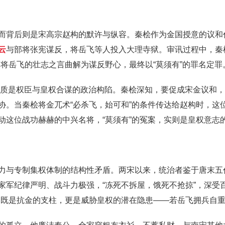
而背后则是宋高宗赵构的默许与纵容。秦桧作为金国授意的议和
云
与部将张宪谋反，将岳飞等人投入大理寺狱。审讯过程中，秦
将岳飞的壮志之言曲解为谋反野心，最终以“莫须有”的罪名定罪
，本质是权臣与皇权合谋的政治构陷。秦桧深知，要促成宋金议和
协。当秦桧将金兀术“必杀飞，始可和”的条件传达给赵构时，这
动这位战功赫赫的中兴名将，“莫须有”的冤案，实则是皇权意志
力与专制集权体制的结构性矛盾。两宋以来，统治者鉴于唐末五
家军纪律严明、战斗力极强，“冻死不拆屋，饿死不抢掠”，深受
，既是抗金的支柱，更是威胁皇权的潜在隐患——若岳飞拥兵自