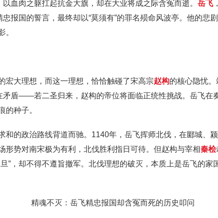
军，以血肉之躯扛起抗金大旗，却在大业将成之际含冤而逝。
岳飞
精忠报国的誓言，最终却以“莫须有”的罪名殒命风波亭。他的悲
影。
的宏大理想，而这一理想，恰恰触碰了宋高宗
赵构
的核心隐忧。
在矛盾——若二圣归来，赵构的帝位将面临正统性挑战。岳飞在奏
痕的种子。
求和的政治路线背道而驰。1140年，岳飞挥师北伐，在郾城、
场形势对南宋极为有利，北伐胜利指日可待。但赵构与宰相
秦桧
一旦”，却不得不遵旨撤军。北伐理想的破灭，本质上是岳飞的家