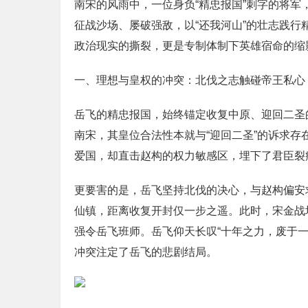
南宋的风雨中，一位身负“精忠报国”刺字的将
征战沙场、屡破强敌，以“还我河山”的壮志践行
政治现实的撕裂，更是专制体制下英雄宿命的缩
一、理想与皇权的冲突：北伐之志触碰帝王私心
岳飞的精忠报国，始终锚定收复中原、迎回二圣
南宋，其皇位合法性本就与“迎回二圣”的诉求存
爱国，却直击赵构的权力敏感区，埋下了君臣裂
更要害的是，岳飞坚持北伐的决心，与赵构偏安
仙镇，距离收复开封仅一步之遥。此时，宋金战
强令岳飞班师。岳飞仰天长叹“十年之力，废于
冲突注定了岳飞的悲剧结局。