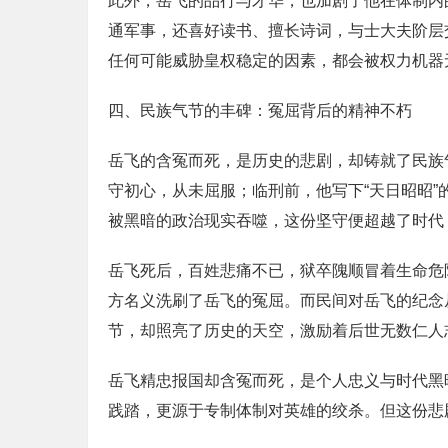
此外，岳飞的品行与才华，也加剧了他在体制内
通军事，还喜好读书、擅长诗词，与士大夫阶层
任何可能威胁皇权稳定的因素，都会被权力机器
四、民族气节的丰碑：冤屈背后的精神不朽
岳飞的含冤而死，是历史的悲剧，却铸就了民族
守初心，从未屈服；临刑前，他写下“天日昭昭”
被黑暗的政治现实吞噬，这份坚守便超越了时代
岳飞死后，百姓悲痛不已，狱卒隗顺冒着生命危险
方名义洗刷了岳飞的冤屈。而民间对岳飞的纪念
节，却照亮了历史的天空，激励着后世无数仁人
岳飞精忠报国却含冤而死，是个人忠义与时代黑
践踏，更源于专制体制对英雄的绞杀。但这份悲