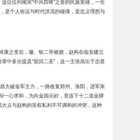
，这位位列南宋“中兴四将”之首的民族英雄，一生
剧，是个人命运与时代洪流的碰撞，是忠义理想与
靖康之变后，徽、钦二帝被掳，赵构在临安建立
章中多次提及“迎回二圣”，这一主张虽出于忠君
颍昌大破金军主力，一路收复郑州、洛阳，进军朱
却一心求和，为向金国示好，竟连下十二道金牌
国大义与赵构的皇权私利不可调和的冲突，这种