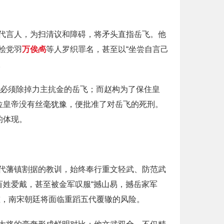
代言人，为扫清议和障碍，将矛头直指岳飞。他
桧党羽
万俟卨
等人罗织罪名，甚至以“坐尝自言己
。
，必须除掉力主抗金的岳飞；而赵构为了保住皇
位皇帝没有丝毫犹豫，便批准了对岳飞的死刑。
的体现。
代藩镇割据的教训，始终奉行重文轻武、防范武
百姓爱戴，甚至被金军叹服“撼山易，撼岳家军
重，南宋朝廷将面临重蹈五代覆辙的风险。