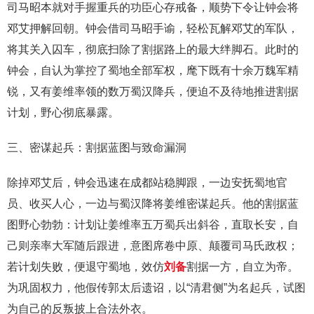
司马昭本就对手握重兵的功臣心存戒备，顺势下令让钟会将
邓艾押解回朝。钟会借司马昭手谕，轻松瓦解邓艾的军队，
将其关入囚车，彻底扫除了割据路上的最大绊脚石。此时的
钟会，自认为掌控了蜀地全部军权，麾下既有十余万魏军精
锐，又有姜维率领的数万蜀汉降兵，便迫不及待地推进割据
计划，野心彻底暴露。
三、密谋起兵：割据蓝图与致命漏洞
除掉邓艾后，钟会迅速在成都站稳脚跟，一边安抚蜀地官
员、收买人心，一边与蜀汉降将姜维密谋起兵。他的割据蓝
图野心勃勃：计划让姜维率五万蜀兵出斜谷，直取长安，自
己则亲率大军随后跟进，意图席卷中原、颠覆司马氏政权；
若计划失败，便退守蜀地，效仿
刘备
割据一方，自立为帝。
为巩固权力，他假传郭太后遗诏，以“清君侧”为名起兵，试图
为自己的反叛披上合法外衣。