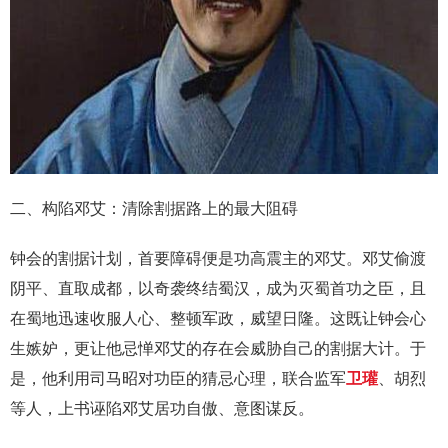
二、构陷邓艾：清除割据路上的最大阻碍
钟会的割据计划，首要障碍便是功高震主的邓艾。邓艾偷渡
阴平、直取成都，以奇袭终结蜀汉，成为灭蜀首功之臣，且
在蜀地迅速收服人心、整顿军政，威望日隆。这既让钟会心
生嫉妒，更让他忌惮邓艾的存在会威胁自己的割据大计。于
是，他利用司马昭对功臣的猜忌心理，联合监军
卫瓘
、胡烈
等人，上书诬陷邓艾居功自傲、意图谋反。