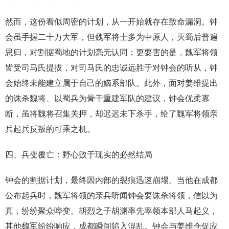
然而，这份看似周密的计划，从一开始就存在致命漏洞。钟
会虽手握二十万大军，但魏军将士多为中原人，灭蜀后普遍
思归，对割据蜀地的计划毫无认同；更要害的是，魏军将领
皆受司马氏提拔，对司马氏的忠诚远胜于对钟会的听从，钟
会始终未能建立属于自己的嫡系部队。此外，面对姜维提出
的诛杀魏将、以蜀兵为骨干重建军队的建议，钟会优柔寡
断，虽将魏将召集关押，却迟迟未下杀手，给了魏军将领亲
兵起兵反叛的可乘之机。
四、兵变覆亡：野心败于现实的必然结局
钟会的割据计划，最终因内部的裂痕迅速崩塌。当他在成都
公布起兵时，魏军将领的亲兵听闻钟会要诛杀将领，信以为
真，纷纷聚众哗变。胡烈之子胡渊率先率领本部人马起义，
其他魏军纷纷响应，成都瞬间陷入混乱。钟会与姜维仓促应