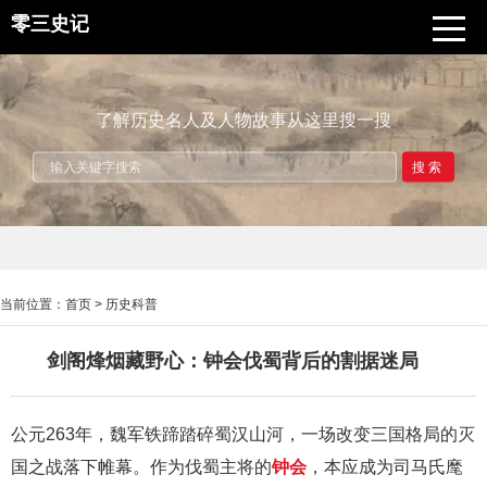
零三史记
了解历史名人及人物故事从这里搜一搜
搜索
当前位置：
首页
>
历史科普
剑阁烽烟藏野心：钟会伐蜀背后的割据迷局
公元263年，魏军铁蹄踏碎蜀汉山河，一场改变三国格局的灭
国之战落下帷幕。作为伐蜀主将的
钟会
，本应成为司马氏麾