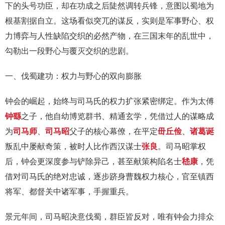
下的头号功臣，却在功成之后陡然调转兵锋，意图以蜀地为
根基割据自立。这场看似突兀的谋反，实则是军事野心、权
力博弈与人性缺陷交织的必然产物，在三国末年的乱世中，
勾勒出一段野心与覆灭交织的悲剧。
一、伐蜀建功：权力与野心的双向膨胀
钟会的崛起，始终与司马氏的权力扩张紧密绑定。作为太傅
钟繇
之子，他自幼博览群书、精通玄学，凭借过人的谋略成
为
司马师
、
司马昭
父子的核心幕僚，在平定
毌丘俭
、
诸葛诞
叛乱中屡献奇策，被时人比作西汉谋士
张良
。司马昭掌权
后，钟会更深度参与铲除异己，甚至献策构陷名士
嵇康
，凭
借对司马氏的绝对忠诚，逐步跻身曹魏权力核心，官至镇西
将军、都督关中诸军事，手握重兵。
景元年间，司马昭决意伐蜀，群臣皆反对，唯有钟会力排众