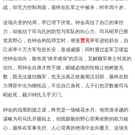
战，却无力控制局面，最终在乱军之中被杀，时年四十岁。
这场兵变的结局，早已埋下伏笔。钟会高估了自己的掌控
力，却低估了司马氏的防范与军队的向心力。司马昭早已察
觉其野心，在钟会构陷邓艾时，便派
贾充
率军进驻斜谷，自
己亲率十万大军屯驻长安，形成威慑；同时通过监军卫瓘监
控钟会动向，散布其“挟术难保”的言论，瓦解魏军将士对其的
信任。而钟会自身才胜于德，睚眦必报的性格让他树敌无
数，既无法凝结魏军，也无法真正收服蜀汉旧部，最终在权
力博弈中沦为牺牲品，不仅自己身死，儿子们也尽数被司马
昭处死，颍川钟氏几乎灭门。
钟会的伐蜀割据之谋，终究是一场镜花水月。他凭借卓越的
谋略为司马氏开疆拓土，却因膨胀的野心背离依附的权力核
心，最终在军事失控、人心背离的绝境中走向覆灭。这场失