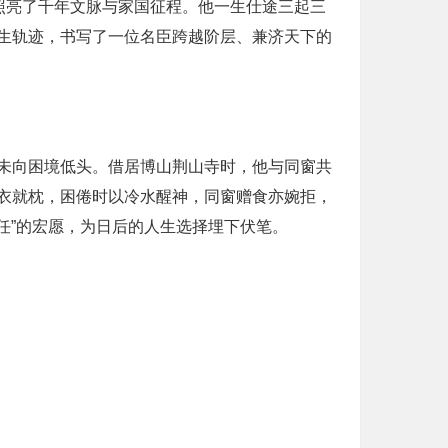
照亮了千年文脉与家国征程。他一生仕途三起三
生轨迹，书写了一位名臣跨越阶层、兼济天下的
未向困境低头。借居博山荆山寺时，他与同窗共
衣就枕，困倦时以冷水醒神，同窗赠食亦婉拒，
任”的宏愿，为日后的人生选择埋下伏笔。