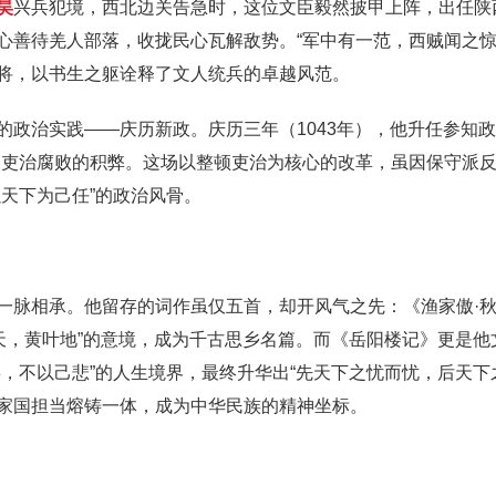
昊
兴兵犯境，西北边关告急时，这位文臣毅然披甲上阵，出任陕
心善待羌人部落，收拢民心瓦解敌势。“军中有一范，西贼闻之惊
将，以书生之躯诠释了文人统兵的卓越风范。
的政治实践——庆历新政。庆历三年（1043年），他升任参知
、吏治腐败的积弊。这场以整顿吏治为核心的改革，虽因保守派
天下为己任”的政治风骨。
一脉相承。他留存的词作虽仅五首，却开风气之先：《渔家傲·
云天，黄叶地”的意境，成为千古思乡名篇。而《岳阳楼记》更是
，不以己悲”的人生境界，最终升华出“先天下之忧而忧，后天下
家国担当熔铸一体，成为中华民族的精神坐标。