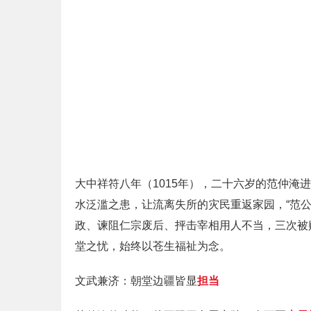
大中祥符八年（1015年），二十六岁的范仲
水泛滥之患，让流离失所的灾民重返家园，“范
政、谏阻仁宗废后、抨击宰相用人不当，三次被贬
堂之忧，始终以苍生福祉为念。
文武兼济：朝堂边疆皆显
担当