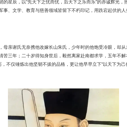
韧的星辰，以“先天下之忧而忧，后天下之乐而乐”的赤诚辉光，
军事、文学、教育与慈善领域皆留下不朽印记，用跌宕起伏的人
，母亲谢氏无奈携他改嫁长山朱氏，少年时的他饱受冷眼，却从
清苦三年；二十岁得知身世后，毅然离家赴南都求学，五年不解
历，不仅锤炼出他坚韧不拔的品格，更让他早早立下“以天下为己