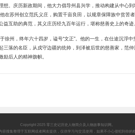
理想。庆历新政期间，他大力倡导州县兴学，推动构建从中心到
），他在苏州创立范氏义庄，购置千亩良田，以规章保障族中贫苦
公益互助的典范，其义庄历经九百年运行，堪称慈善史上的奇迹
逝于徐州，终年六十四岁，谥号“文正”。他的一生，在仕途沉浮
起三落的名臣，从戍守边疆的统帅，到泽被后世的慈善家，范仲淹
激励后人的精神旗帜。
Copyright 2025
零三史记
历史人物简介及人物故事知识网。
内容搜集整理于互联网或者网友提供，仅供学习与交流使用，如果不小心侵犯到你的