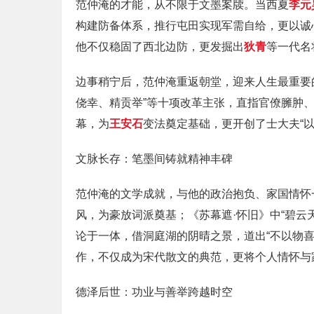
范仲淹的才能，从不限于文墨案牍。当西夏
李元
构建防备体系，推行屯田实现军需自给，更以诚
他不仅稳固了西北边防，更发掘出
狄青
等一代名
边事稍宁后，范仲淹重返朝堂，迎来人生最重要
侥幸、精贡举”等十项改革主张，直指官僚臃肿
幕，为
王安石
变法奠定基础，更开创了士大夫“以
文脉长存：笔墨间铸就精神丰碑
范仲淹的文学成就，与他的政治抱负、家国情怀
风，为豪放词派奠基；《苏幕遮·怀旧》中“碧
论于一体，借洞庭湖的阴晴之景，道出“不以物喜
作，不仅成为宋代散文的典范，更将个人情怀与
德泽后世：功业与善举跨越时空