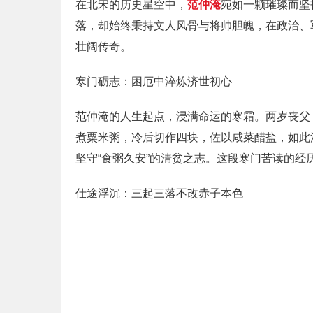
在北宋的历史星空中，
范仲淹
宛如一颗璀璨而坚
落，却始终秉持文人风骨与将帅胆魄，在政治、
壮阔传奇。
寒门砺志：困厄中淬炼济世初心
范仲淹的人生起点，浸满命运的寒霜。两岁丧父
煮粟米粥，冷后切作四块，佐以咸菜醋盐，如此
坚守“食粥久安”的清贫之志。这段寒门苦读的经
仕途浮沉：三起三落不改赤子本色