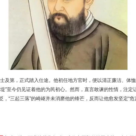
淹进士及第，正式踏入仕途。他初任地方官时，便以清正廉洁、体
公堤”至今仍见证着他的为民初心。然而，直言敢谏的性情，注定
，“三起三落”的崎岖并未消磨他的锋芒，反而让他愈发坚定“危