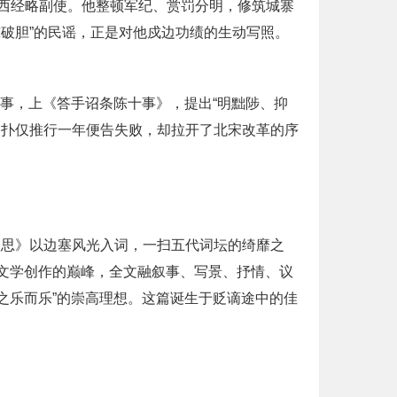
西经略副使。他整顿军纪、赏罚分明，修筑城寨
破胆”的民谣，正是对他戍边功绩的生动写照。
政事，上《答手诏条陈十事》，提出“明黜陟、抑
反扑仅推行一年便告失败，却拉开了北宋改革的序
秋思》以边塞风光入词，一扫五代词坛的绮靡之
他文学创作的巅峰，全文融叙事、写景、抒情、议
之乐而乐”的崇高理想。这篇诞生于贬谪途中的佳