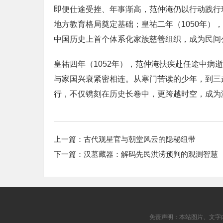
即便仕途受挫、年事渐高，范仲淹仍以行动践行
地方教育格局奠定基础；皇祐二年（1050年
中国历史上首个体系化家族慈善组织，成为民间
皇祐四年（1052年），范仲淹扶疾赴任途中病
与家国兴衰紧密相连。从寒门苦读的少年，到三
行，不仅镌刻在历史长卷中，更跨越时空，成为
上一篇：
古代观星官与朝堂风云的隐秘纽带
下一篇：
汉墓藏器：解码先民洪涝预判的观测智慧
免责声明：本站图片、文字