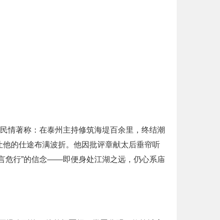
恤民情著称：在泰州主持修筑海堤百余里，终结潮
让他的仕途布满波折。他因批评章献太后垂帘听
言危行”的信念——即便身处江湖之远，仍心系庙