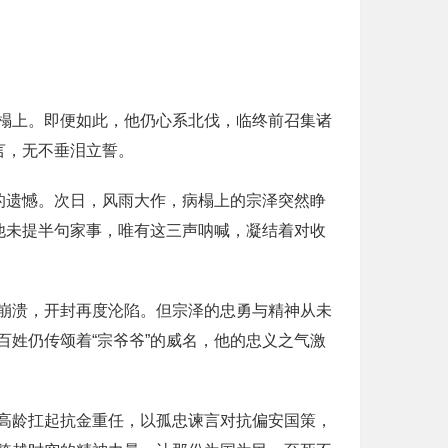
榻上。即便如此，他仍心系北伐，临终前召集诸
言，无不垂泪立誓。
的遗憾。次日，风雨大作，病榻上的宗泽突然睁
他未提半句家事，唯有这三声呐喊，凝结着对收
崩溃，开封再度沦陷。但宗泽的忠勇与精神从未
姓仍传颂着“宗爷爷”的威名，他的忠义之气激
高龄扛起抗金重任，以孤忠谏言对抗偏安国策，