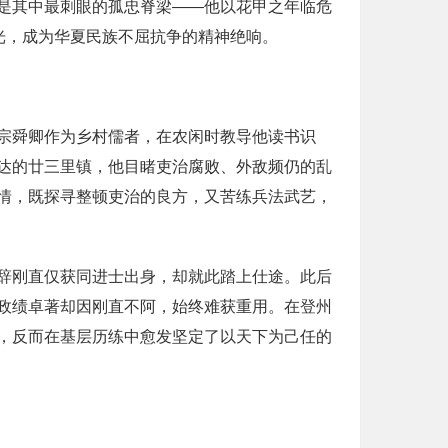
是其中最刺眼的孤忠脊梁——他以花甲之年临危
光，成为华夏民族不屈抗争的精神绝响。
宗舜卿作为乡村儒者，在农闲时教导他读书识
达的廿三里镇，他目睹吏治腐败、外敌频仍的乱
情，既探寻整顿吏治的良方，又苦练兵法武艺，
辞刚直仅获同进士出身，却就此踏上仕途。此后
政绩卓著却因刚直不阿，始终难获重用。在登州
，反而在基层历练中愈发坚定了以天下为己任的