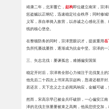
靖康二年，北宋覆亡，
赵构
即位建立南宋，宗泽
惩盗贼以正纲纪，迅速稳定社会秩序；同时修城
义军，亲自单骑入敌营，以赤诚之心感化王善、
线的核心堡垒。
在整顿防务的同时，宗泽慧眼识才，提拔重用
岳
负所托屡战屡胜，逐渐成为抗金中坚。宗泽的一
三、矢志北伐：屡谏孤忠，难撼偏安国策
稳定开封后，宗泽将全部心力倾注于北伐复土的
他先后二十四次上书宋高宗赵构，恳请还都开封
若还京，天下忠义之士必闻风响应，金贼可破，
然而，宋高宗早已被金兵吓破胆，一心偏安江南
泽的北伐主张屡屡被束之高阁，他虽悲愤交加，