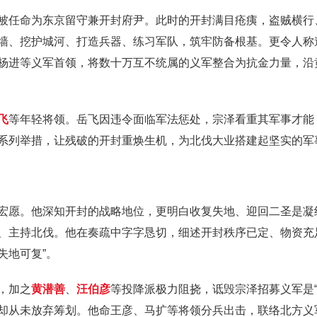
被任命为东京留守兼开封府尹。此时的开封满目疮痍，盗贼横行
墙、挖护城河、打造兵器、练习军队，筑牢防备根基。更令人称
杨进等义军首领，将数十万互不统属的义军整合为抗金力量，沿
飞
等年轻将领。岳飞因违令面临军法惩处，宗泽看重其军事才能
系列举措，让残破的开封重焕生机，为北伐大业搭建起坚实的军
宏愿。他深知开封的战略地位，更明白收复失地、迎回二圣是凝
、主持北伐。他在奏疏中字字恳切，细述开封秩序已定、物资充
失地可复”。
，加之
黄潜善
、
汪伯彦
等投降派极力阻挠，诋毁宗泽招募义军是“
却从未放弃筹划。他命王彦、马扩等将领分兵出击，联络北方义