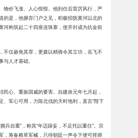
、物价飞涨、人心惶惶。他到任后雷厉风行，严
道的是，他摒弃门户之见，积极招抚黄河以北的
黄河构筑起二十四座连珠寨，使开封成为抗金前
，不仅赦免其罪，更拨以精骑令其立功，岳飞不
事与人才基础。
结民心、重振国威的要害。自建炎元年七月起，
足、军心可用，力陈北伐的天时地利，直言“陛下
拥兵自重”，称其“年迈躁妄，不足托以重任”。宗
军，筹备粮草军械，只待朝廷一声令下便可挥师