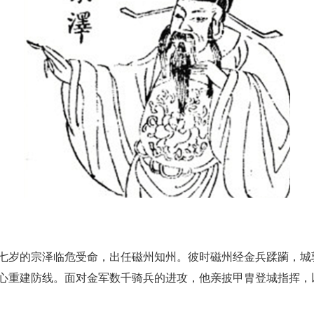
七岁的宗泽临危受命，出任磁州知州。彼时磁州经金兵蹂躏，城
心重建防线。面对金军数千骑兵的进攻，他亲披甲胄登城指挥，