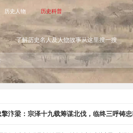
历史人物
历史科普
了解历史名人及人物故事从这里搜一搜
忠擎汴梁：宗泽十九载筹谋北伐，临终三呼铸忠