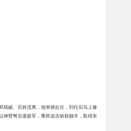
郭残破、百姓流离，他单骑赴任，到任后马上修
以神臂弩击退敌军，乘胜追击斩获颇丰，取得宋