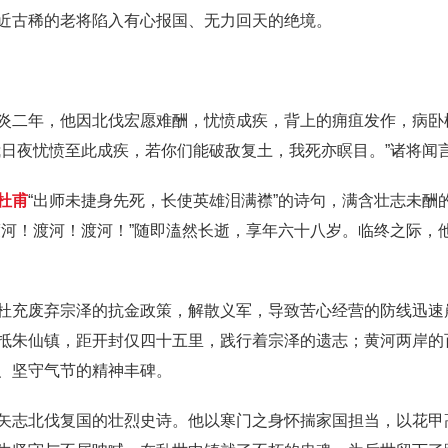
近古稀的老将陷入有心报国、无力回天的绝境。
炎二年，他因北伐宏愿难酬，忧愤成疾，背上的痈疽发作，病卧
我日夜忧愤至此成疾，若你们能破敌复土，我死亦瞑目。”诸将闻
杜甫
“出师未捷身先死，长使英雄泪满襟”的诗句，满含壮志未酬
渡河！渡河！渡河！”随即溘然长逝，享年六十八岁。临终之际，
杜充废弃宗泽的抗金政策，解散义军，导致苦心经营的防线迅速
抵朱仙镇，距开封仅四十五里，践行着宗泽的遗志；黄河两岸的百
、坚守气节的精神丰碑。
矢志北伐复国的壮烈史诗。他以寒门之身怀揣家国担当，以花甲