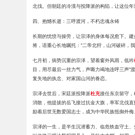
北伐。但朝廷的冷漠与投降派的构陷，让这位年
四、抱憾长逝：三呼渡河，不朽忠魂永铸
长期的忧愤与操劳，让宗泽的身体每况愈下。建
将，语重心长地嘱托：“二帝北狩，山河破碎，
七月初，病势沉重的宗泽，望着窗外风雨，低吟
目，用尽最后一丝力气，声嘶力竭地连呼三声“
复失地的执念、对家国山河的眷恋。
宗泽去世后，宋廷派投降派
杜充
接任东京留守，
消散，他提拔的岳飞接过抗金大旗，率军北伐直
励着后世无数爱国志士，成为中华民族抵御外侮
宗泽的一生，是半生沉潜蓄力、临危铁血守土、