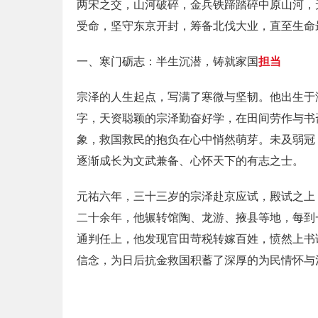
两宋之交，山河破碎，金兵铁蹄踏碎中原山河，
受命，坚守东京开封，筹备北伐大业，直至生命
一、寒门砺志：半生沉潜，铸就家国
担当
宗泽的人生起点，写满了寒微与坚韧。他出生于
字，天资聪颖的宗泽勤奋好学，在田间劳作与书
象，救国救民的抱负在心中悄然萌芽。未及弱冠
逐渐成长为文武兼备、心怀天下的有志之士。
元祐六年，三十三岁的宗泽赴京应试，殿试之上
二十余年，他辗转馆陶、龙游、掖县等地，每到
通判任上，他发现官田苛税转嫁百姓，愤然上书
信念，为日后抗金救国积蓄了深厚的为民情怀与