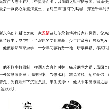
无数仁人志士在乱世中挺身而出，以血肉之躯守护家国。宗泽便
最后一刻仍心系渡河复土，临终三声“渡河”的呐喊，穿透千年时
浙东乌伤的耕读之家，家
景清
贫却传承着耕读传家的风骨。父亲
斋苦读中，早早打下了深厚的文化根基。少年时举家迁居商贸发
，他便毅然辞家游学，十余年间辗转数十地，研读典籍、考察民
，他不顾字数限制，挥洒万言直陈时弊，痛斥朋党之祸，虽因言
一处皆勤政爱民：清理积案、兴修水利、减免苛税、惩治豪强，
请免，为百姓卸下沉重负担。半生沉浮中，他从未消磨报国之志
治政聪明。