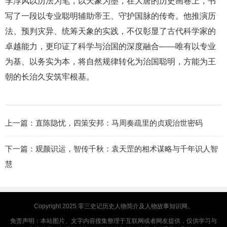
李淳风以历法为笔，以天象为墨，在大唐的历史画卷上，书
写了一段以专业聪明辅助帝王、守护国脉的传奇。他推演历
法、预判灾异、统筹天象的实践，不仅彰显了古代科学家的
卓越能力，更印证了科学与治国的深度融合——唯有以专业
为基、以务实为本，将自然规律转化为治国聪明，方能为王
朝的长治久安筑牢根基。
上一篇：
直陈隐忧，四策安邦：马周奏疏里的贞观治世密码
下一篇：
观颜识运，智传千秋：袁天罡的相术谋略与千年识人智
慧
Copyright 2025
零三史记
历史人物简介及人物故事知识网。
免责声明：本站图片、文字内容搜集整理于互联网或者网友提供，仅供学习与