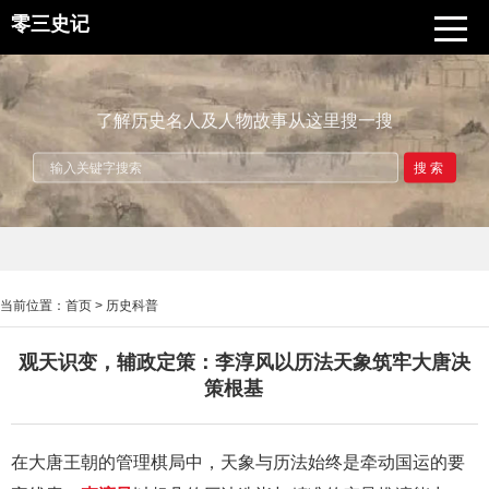
零三史记
了解历史名人及人物故事从这里搜一搜
搜索
当前位置：
首页
>
历史科普
观天识变，辅政定策：李淳风以历法天象筑牢大唐决
策根基
在大唐王朝的管理棋局中，天象与历法始终是牵动国运的要