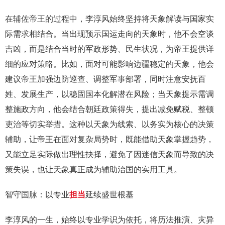
在辅佐帝王的过程中，李淳风始终坚持将天象解读与国家实
际需求相结合。当出现预示国运走向的天象时，他不会空谈
吉凶，而是结合当时的军政形势、民生状况，为帝王提供详
细的应对策略。比如，面对可能影响边疆稳定的天象，他会
建议帝王加强边防巡查、调整军事部署，同时注意安抚百
姓、发展生产，以稳固国本化解潜在风险；当天象提示需调
整施政方向，他会结合朝廷政策得失，提出减免赋税、整顿
吏治等切实举措。这种以天象为线索、以务实为核心的决策
辅助，让帝王在面对复杂局势时，既能借助天象掌握趋势，
又能立足实际做出理性抉择，避免了因迷信天象而导致的决
策失误，也让天象真正成为辅助治国的实用工具。
智守国脉：以专业
担当
延续盛世根基
李淳风的一生，始终以专业学识为依托，将历法推演、灾异