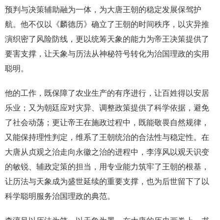
预判与决策辅助融为一体，为大唐王朝的稳定发展保驾护
航。他不仅以《麟德历》确立了王朝的时间秩序，以灾异推
演织密了风险防线，更以统筹天象的能力为帝王决策提供了
要害支撑，让天象与历法从神秘符号转化为治国理政的实用
聪明。
他的工作，既保障了农业生产的有序进行，让百姓得以安居
乐业；又为朝廷应对灾异、调整政策提供了科学依据，避免
了社会动荡；更让帝王在施政过程中，既能敬畏自然规律，
又能保持理性判定，维系了王朝统治的合法性与稳定性。在
大唐从贞观之治走向永徽之治的进程中，李淳风以观天识变
的敏锐、辅政定策的担当，用专业能力筑牢了王朝的根基，
让历法与天象成为盛世延续的重要支撑，也为后世留下了以
科学聪明服务治国理政的典范。