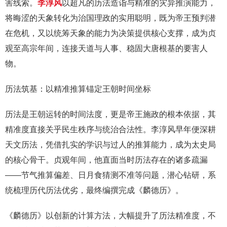
害线索。
李淳风
以超凡的历法造诣与精准的灾异推演能力，
将晦涩的天象转化为治国理政的实用聪明，既为帝王预判潜
在危机，又以统筹天象的能力为决策提供核心支撑，成为贞
观至高宗年间，连接天道与人事、稳固大唐根基的要害人
物。
历法筑基：以精准推算锚定王朝时间坐标
历法是王朝运转的时间法度，更是帝王施政的根本依据，其
精准度直接关乎民生秩序与统治合法性。李淳风早年便深耕
天文历法，凭借扎实的学识与过人的推算能力，成为太史局
的核心骨干。贞观年间，他直面当时历法存在的诸多疏漏
——节气推算偏差、日月食猜测不准等问题，潜心钻研，系
统梳理历代历法优劣，最终编撰完成《麟德历》。
《麟德历》以创新的计算方法，大幅提升了历法精准度，不