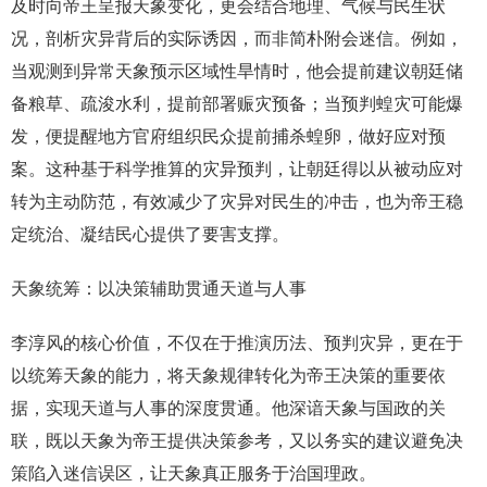
及时向帝王呈报天象变化，更会结合地理、气候与民生状
况，剖析灾异背后的实际诱因，而非简朴附会迷信。例如，
当观测到异常天象预示区域性旱情时，他会提前建议朝廷储
备粮草、疏浚水利，提前部署赈灾预备；当预判蝗灾可能爆
发，便提醒地方官府组织民众提前捕杀蝗卵，做好应对预
案。这种基于科学推算的灾异预判，让朝廷得以从被动应对
转为主动防范，有效减少了灾异对民生的冲击，也为帝王稳
定统治、凝结民心提供了要害支撑。
天象统筹：以决策辅助贯通天道与人事
李淳风的核心价值，不仅在于推演历法、预判灾异，更在于
以统筹天象的能力，将天象规律转化为帝王决策的重要依
据，实现天道与人事的深度贯通。他深谙天象与国政的关
联，既以天象为帝王提供决策参考，又以务实的建议避免决
策陷入迷信误区，让天象真正服务于治国理政。