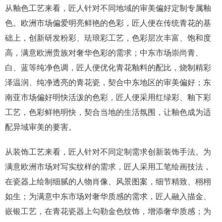
从釉色工艺来看，匠人针对不同地域的审美偏好定制专属釉
色。欧洲市场偏爱明亮鲜艳的色彩，匠人便在传统青花的基
础上，创新研发粉彩、珐琅彩工艺，色彩层次丰富、饱和度
高，满意欧洲贵族对奢华色彩的需求；中东市场崇尚青、
白、蓝等纯净色调，匠人便优化青花釉料的配比，烧制精彩
泽温润、纯净透亮的青花瓷，契合中东地区的审美偏好；东
南亚市场偏好明快活泼的色彩，匠人便采用红绿彩、釉下彩
工艺，色彩鲜艳明快，契合当地的生活氛围，让釉色成为适
配异域审美的要害。
从装饰工艺来看，匠人针对不同定制需求创新装饰手法。为
满意欧洲市场对写实纹样的需求，匠人采用工笔绘画技法，
在瓷器上绘制细腻的人物肖像、风景图案，细节精致、栩栩
如生；为满意中东市场对奢华质感的需求，匠人融入描金、
嵌银工艺，在青花瓷器上勾勒金色纹饰，增添奢华质感；为