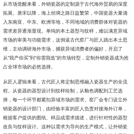
从市场觉醒来看，外销瓷器的定制源于古代海外贸易的深度
拓展。唐宋以降，海上丝绸之路日益繁荣，中国瓷器大量涌
入东南亚、中东、欧洲等地，不同地域的消费群体对瓷器的
需求差异逐渐显现。单纯的本土器型与纹样，难以满意异域
市场的审美与功能需求，这倒逼古代窑厂与匠人跳出本土思
维，主动调研海外市场，捕获异域消费者的偏好，开启了
从“我产你买”到“你需我造”的市场转型，定制外销瓷器成为抢
占全球市场的必然选择。
从匠人逻辑来看，古代匠人将定制思维融入瓷器生产的全流
程。从瓷器的器型设计到纹样绘制，从釉色调配到工艺选
择，每一个环节都紧扣异域市场的需求。窑厂会专门设立外
销瓷器的设计部门，由经验丰富的匠人负责对接海外订单，
根据客户提供的图纸、样品或需求描述，进行针对性的器型
改良与纹样设计。这种以需求为导向的生产模式，让外销瓷