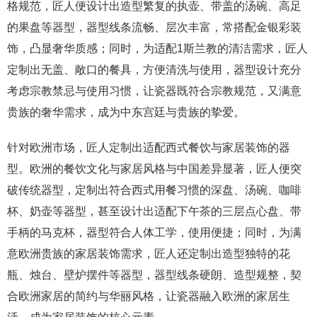
格规范，匠人便设计出造型繁复的执壶、带盖的汤碗、高足
的果盘等器型，器型线条流畅、层次丰富，常搭配金银彩装
饰，凸显奢华质感；同时，为适配1斯兰教的清洁需求，匠人
定制出无盖、敞口的餐具，方便清洗与使用，器型设计充分
考虑宗教禁忌与使用习惯，让瓷器既符合宗教规范，又满意
贵族的奢华需求，成为中东宫廷与贵族的挚爱。
针对欧洲市场，匠人定制出适配西式餐饮与家居装饰的器
型。欧洲的餐饮文化与家居风格与中国差异显著，匠人便突
破传统器型，定制出符合西式用餐习惯的深盘、汤碗、咖啡
杯、奶壶等器型，甚至设计出适配下午茶的三层点心盘、带
手柄的马克杯，器型符合人体工学，使用便捷；同时，为满
意欧洲贵族的家居装饰需求，匠人还定制出造型独特的花
瓶、烛台、壁炉摆件等器型，器型线条硬朗、造型规整，契
合欧洲家居的简约与华丽风格，让瓷器融入欧洲的家居生