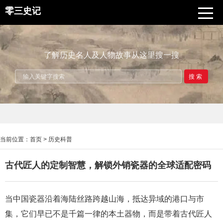
零三史记
了解历史名人及人物故事从这里搜一搜
搜索
当前位置：
首页
>
历史科普
古代匠人的定制智慧，解锁外销瓷器的全球适配密码
当中国瓷器沿着海陆丝路跨越山海，抵达异域的港口与市
集，它们早已不是千篇一律的本土器物，而是带着古代匠人