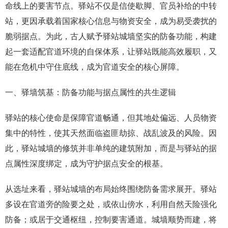
命线上的要害节点。驿站不仅是信使歇脚、官员补给的中转
站，更因承载着国家核心信息与物资安全，成为易受袭扰的
脆弱据点。为此，古人赋予驿站城墙坚实的防备功能，构建
起一套适配官道环境的自保体系，让驿站既能高效履职，又
能在危机中守住底线，成为官道安全的核心屏障。
一、驿墙筑基：防备功能与据点属性的共生逻辑
驿站的核心使命是保障官道畅通，但其地处偏远、人员物资
集中的特性，使其天然面临盗匪劫掠、战乱波及的风险。因
此，驿站城墙的修筑并非单纯的建筑附加，而是与驿站的据
点属性深度绑定，成为守护据点安全的根基。
从选址来看，驿站城墙的布局始终围绕防备需求展开。驿站
多设在官道旁的险要之处，或依山傍水，利用自然天险强化
防备；或居于交通枢纽，控制要害通道。城墙顺势而建，将