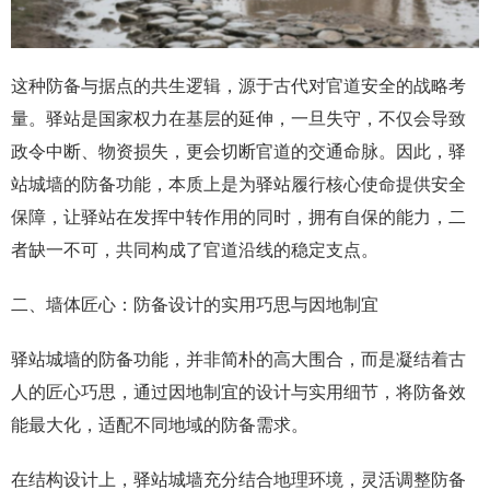
这种防备与据点的共生逻辑，源于古代对官道安全的战略考
量。驿站是国家权力在基层的延伸，一旦失守，不仅会导致
政令中断、物资损失，更会切断官道的交通命脉。因此，驿
站城墙的防备功能，本质上是为驿站履行核心使命提供安全
保障，让驿站在发挥中转作用的同时，拥有自保的能力，二
者缺一不可，共同构成了官道沿线的稳定支点。
二、墙体匠心：防备设计的实用巧思与因地制宜
驿站城墙的防备功能，并非简朴的高大围合，而是凝结着古
人的匠心巧思，通过因地制宜的设计与实用细节，将防备效
能最大化，适配不同地域的防备需求。
在结构设计上，驿站城墙充分结合地理环境，灵活调整防备