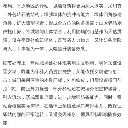
布局。平原地区的驿站，城墙修筑得更为高大厚实，采用夯
土外包砖石的结构，增强墙体的抗冲击能力，墙体四角修建
角楼，扩大瞭望视野，形成全方位的防备覆盖；山区驿站则
依托山势，将城墙与山体结合，利用陡峭的山壁作为天然屏
障，仅在平缓处修筑墙体，既节省人力物力，又让防备天险
与人工工事融为一体，大幅提升防备效果。
细节处理上，驿站城墙处处体现实用主义聪明。墙体顶部设
置女墙，既能为守驿人员提供掩护，又能依托女墙进行射
击；城门采用厚重的木质门板，外包铁皮，门后设置横闩与
顶门杠，防止外力撞击；部分驿站还在城墙外挖掘护城壕，
引入流水，形成双重屏障，进一步增强防备能力。同时，驿
站会根据实际需求，在墙体上预留通风口与排水孔，既保证
驿站内部的正常运转，又避免因积水、通风不畅影响防备效
能。