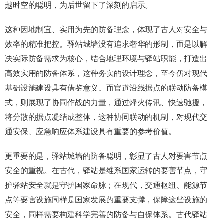
越时空的聪明，为后世留下了深刻的启示。
这种因地制宜、实用为先的防备理念，体现了古人对安全与
效率的精准把控。驿站城墙没有追求奢华的形制，而是以解
决实际防备需求为核心，结合地理环境与驿站职能，打造出
高效实用的防备体系，这种务实的设计理念，至今仍对现代
基础设施建设具有借鉴意义。而官道沿线据点的联动防备模
式，则展现了协同作战的力量，通过烽火传讯、快速驰援，
将分散的据点凝结成整体，这种协同联动的机制，对现代交
通安保、应急响应体系建设具有重要的参考价值。
更重要的是，驿站城墙的防备聪明，彰显了古人对要害节点
安全的重视。在古代，驿站是维系国家运转的要害节点，守
护驿站安全就是守护国家命脉；在现代，交通枢纽、能源节
点等要害设施同样是国家发展的重要支撑，保障这些设施的
安全，同样需要构建科学完善的防备与自保体系。古代驿站