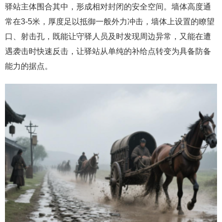
驿站主体围合其中，形成相对封闭的安全空间。墙体高度通
常在3-5米，厚度足以抵御一般外力冲击，墙体上设置的瞭望
口、射击孔，既能让守驿人员及时发现周边异常，又能在遭
遇袭击时快速反击，让驿站从单纯的补给点转变为具备防备
能力的据点。