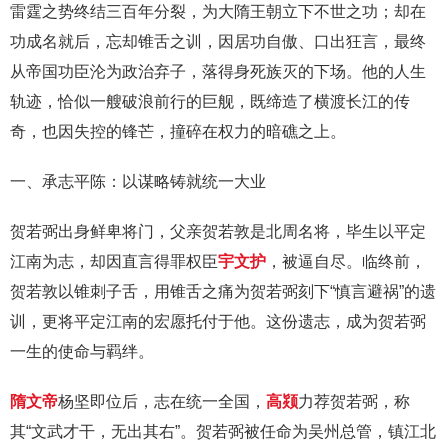
雷霆之势终结三百年分裂，为大隋王朝立下不世之功；却在
功成名就后，忘却锥舌之训，因居功自傲、口出狂言，最终
从帝国功臣沦为政治弃子，落得身死族灭的下场。他的人生
轨迹，恰似一艘破浪前行的巨舰，既缔造了横渡长江的传
奇，也因失控的锋芒，撞碎在权力的暗礁之上。
一、承志平陈：以谋略铸就统一大业
贺若弼出身鲜卑将门，父亲贺若敦是北周名将，毕生以平定
江南为志，却因直言得罪权臣
宇文护
，被逼自尽。临终前，
贺若敦以锥刺子舌，用锥舌之痛为贺若弼刻下“慎言避祸”的遗
训，更将平定江南的宏愿托付于他。这份遗志，成为贺若弼
一生的使命与羁绊。
隋文帝
杨坚即位后，志在统一全国，
高颎
力荐贺若弼，称
其“文武才干，无出其右”。贺若弼被任命为吴州总管，镇江北