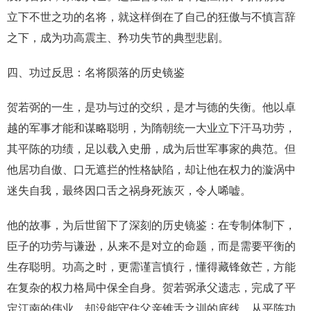
立下不世之功的名将，就这样倒在了自己的狂傲与不慎言辞
之下，成为功高震主、矜功失节的典型悲剧。
四、功过反思：名将陨落的历史镜鉴
贺若弼的一生，是功与过的交织，是才与德的失衡。他以卓
越的军事才能和谋略聪明，为隋朝统一大业立下汗马功劳，
其平陈的功绩，足以载入史册，成为后世军事家的典范。但
他居功自傲、口无遮拦的性格缺陷，却让他在权力的漩涡中
迷失自我，最终因口舌之祸身死族灭，令人唏嘘。
他的故事，为后世留下了深刻的历史镜鉴：在专制体制下，
臣子的功劳与谦逊，从来不是对立的命题，而是需要平衡的
生存聪明。功高之时，更需谨言慎行，懂得藏锋敛芒，方能
在复杂的权力格局中保全自身。贺若弼承父遗志，完成了平
定江南的伟业，却没能守住父亲锥舌之训的底线，从平陈功