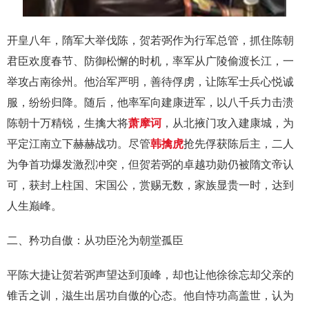
开皇八年，隋军大举伐陈，贺若弼作为行军总管，抓住陈朝
君臣欢度春节、防御松懈的时机，率军从广陵偷渡长江，一
举攻占南徐州。他治军严明，善待俘虏，让陈军士兵心悦诚
服，纷纷归降。随后，他率军向建康进军，以八千兵力击溃
陈朝十万精锐，生擒大将
萧摩诃
，从北掖门攻入建康城，为
平定江南立下赫赫战功。尽管
韩擒虎
抢先俘获陈后主，二人
为争首功爆发激烈冲突，但贺若弼的卓越功勋仍被隋文帝认
可，获封上柱国、宋国公，赏赐无数，家族显贵一时，达到
人生巅峰。
二、矜功自傲：从功臣沦为朝堂孤臣
平陈大捷让贺若弼声望达到顶峰，却也让他徐徐忘却父亲的
锥舌之训，滋生出居功自傲的心态。他自恃功高盖世，认为