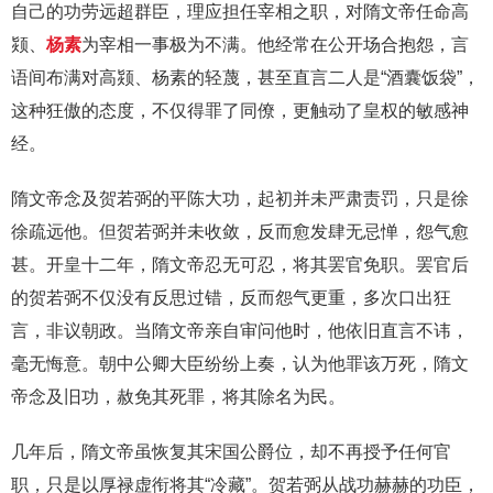
自己的功劳远超群臣，理应担任宰相之职，对隋文帝任命高
颎、
杨素
为宰相一事极为不满。他经常在公开场合抱怨，言
语间布满对高颎、杨素的轻蔑，甚至直言二人是“酒囊饭袋”，
这种狂傲的态度，不仅得罪了同僚，更触动了皇权的敏感神
经。
隋文帝念及贺若弼的平陈大功，起初并未严肃责罚，只是徐
徐疏远他。但贺若弼并未收敛，反而愈发肆无忌惮，怨气愈
甚。开皇十二年，隋文帝忍无可忍，将其罢官免职。罢官后
的贺若弼不仅没有反思过错，反而怨气更重，多次口出狂
言，非议朝政。当隋文帝亲自审问他时，他依旧直言不讳，
毫无悔意。朝中公卿大臣纷纷上奏，认为他罪该万死，隋文
帝念及旧功，赦免其死罪，将其除名为民。
几年后，隋文帝虽恢复其宋国公爵位，却不再授予任何官
职，只是以厚禄虚衔将其“冷藏”。贺若弼从战功赫赫的功臣，