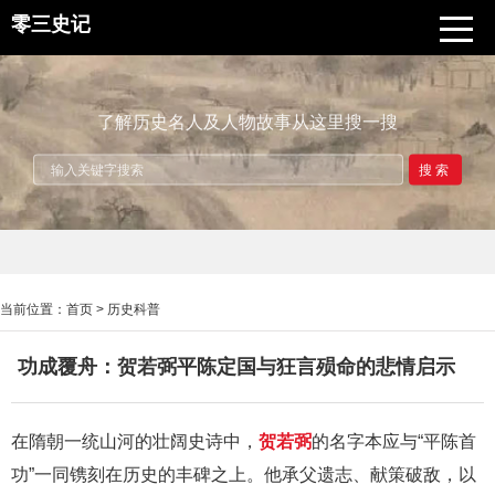
零三史记
了解历史名人及人物故事从这里搜一搜
搜索
当前位置：
首页
>
历史科普
功成覆舟：贺若弼平陈定国与狂言殒命的悲情启示
在隋朝一统山河的壮阔史诗中，
贺若弼
的名字本应与“平陈首
功”一同镌刻在历史的丰碑之上。他承父遗志、献策破敌，以