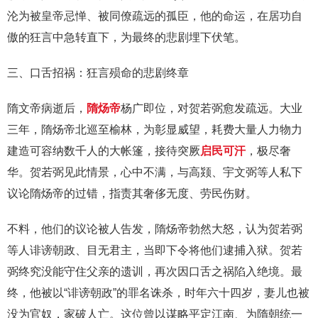
沦为被皇帝忌惮、被同僚疏远的孤臣，他的命运，在居功自
傲的狂言中急转直下，为最终的悲剧埋下伏笔。
三、口舌招祸：狂言殒命的悲剧终章
隋文帝病逝后，
隋炀帝
杨广即位，对贺若弼愈发疏远。大业
三年，隋炀帝北巡至榆林，为彰显威望，耗费大量人力物力
建造可容纳数千人的大帐篷，接待突厥
启民可汗
，极尽奢
华。贺若弼见此情景，心中不满，与高颎、宇文弼等人私下
议论隋炀帝的过错，指责其奢侈无度、劳民伤财。
不料，他们的议论被人告发，隋炀帝勃然大怒，认为贺若弼
等人诽谤朝政、目无君主，当即下令将他们逮捕入狱。贺若
弼终究没能守住父亲的遗训，再次因口舌之祸陷入绝境。最
终，他被以“诽谤朝政”的罪名诛杀，时年六十四岁，妻儿也被
没为官奴，家破人亡。这位曾以谋略平定江南、为隋朝统一