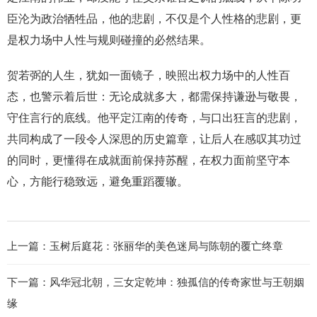
臣沦为政治牺牲品，他的悲剧，不仅是个人性格的悲剧，更
是权力场中人性与规则碰撞的必然结果。
贺若弼的人生，犹如一面镜子，映照出权力场中的人性百
态，也警示着后世：无论成就多大，都需保持谦逊与敬畏，
守住言行的底线。他平定江南的传奇，与口出狂言的悲剧，
共同构成了一段令人深思的历史篇章，让后人在感叹其功过
的同时，更懂得在成就面前保持苏醒，在权力面前坚守本
心，方能行稳致远，避免重蹈覆辙。
上一篇：
玉树后庭花：张丽华的美色迷局与陈朝的覆亡终章
下一篇：
风华冠北朝，三女定乾坤：独孤信的传奇家世与王朝姻
缘