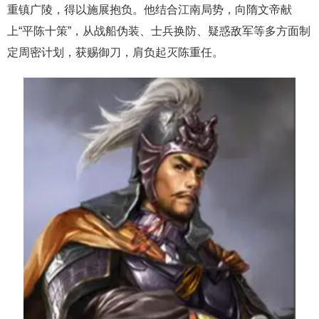
重镇广陵，得以施展抱负。他结合江南局势，向隋文帝献
上“平陈十策”，从战船伪装、士兵换防、疑惑敌军等多方面制
定周密计划，获赐御刀，肩负起灭陈重任。