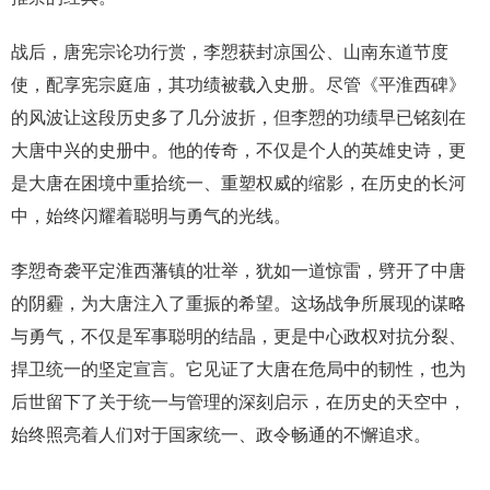
战后，唐宪宗论功行赏，李愬获封凉国公、山南东道节度
使，配享宪宗庭庙，其功绩被载入史册。尽管《平淮西碑》
的风波让这段历史多了几分波折，但李愬的功绩早已铭刻在
大唐中兴的史册中。他的传奇，不仅是个人的英雄史诗，更
是大唐在困境中重拾统一、重塑权威的缩影，在历史的长河
中，始终闪耀着聪明与勇气的光线。
李愬奇袭平定淮西藩镇的壮举，犹如一道惊雷，劈开了中唐
的阴霾，为大唐注入了重振的希望。这场战争所展现的谋略
与勇气，不仅是军事聪明的结晶，更是中心政权对抗分裂、
捍卫统一的坚定宣言。它见证了大唐在危局中的韧性，也为
后世留下了关于统一与管理的深刻启示，在历史的天空中，
始终照亮着人们对于国家统一、政令畅通的不懈追求。