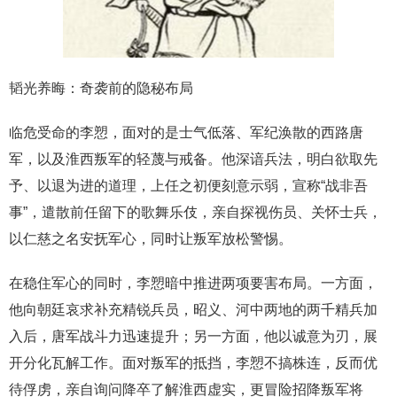
韬光养晦：奇袭前的隐秘布局
临危受命的李愬，面对的是士气低落、军纪涣散的西路唐
军，以及淮西叛军的轻蔑与戒备。他深谙兵法，明白欲取先
予、以退为进的道理，上任之初便刻意示弱，宣称“战非吾
事”，遣散前任留下的歌舞乐伎，亲自探视伤员、关怀士兵，
以仁慈之名安抚军心，同时让叛军放松警惕。
在稳住军心的同时，李愬暗中推进两项要害布局。一方面，
他向朝廷哀求补充精锐兵员，昭义、河中两地的两千精兵加
入后，唐军战斗力迅速提升；另一方面，他以诚意为刃，展
开分化瓦解工作。面对叛军的抵挡，李愬不搞株连，反而优
待俘虏，亲自询问降卒了解淮西虚实，更冒险招降叛军将