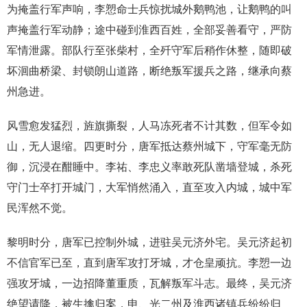
为掩盖行军声响，李愬命士兵惊扰城外鹅鸭池，让鹅鸭的叫
声掩盖行军动静；途中碰到淮西百姓，全部妥善看守，严防
军情泄露。部队行至张柴村，全歼守军后稍作休整，随即破
坏洄曲桥梁、封锁朗山道路，断绝叛军援兵之路，继承向蔡
州急进。
风雪愈发猛烈，旌旗撕裂，人马冻死者不计其数，但军令如
山，无人退缩。四更时分，唐军抵达蔡州城下，守军毫无防
御，沉浸在酣睡中。李祐、李忠义率敢死队凿墙登城，杀死
守门士卒打开城门，大军悄然涌入，直至攻入内城，城中军
民浑然不觉。
黎明时分，唐军已控制外城，进驻吴元济外宅。吴元济起初
不信官军已至，直到唐军攻打牙城，才仓皇顽抗。李愬一边
强攻牙城，一边招降董重质，瓦解叛军斗志。最终，吴元济
绝望请降，被生擒归案，申、光二州及淮西诸镇兵纷纷归