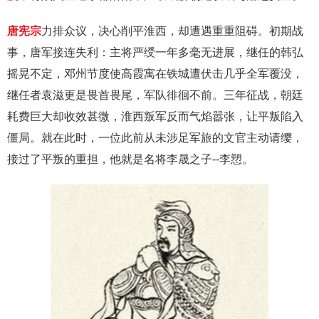
唐宪宗
力排众议，决心削平淮西，却遭遇重重阻碍。初期战
事，唐军接连失利：主将严绶一年多毫无进展，继任的韩弘
摇晃不定，邓州节度使高霞寓在铁城遭伏击几乎全军覆没，
继任者袁滋更是畏首畏尾，军队徘徊不前。三年征战，朝廷
耗费巨大却收效甚微，淮西叛军反而气焰嚣张，让平叛陷入
僵局。就在此时，一位此前从未涉足军旅的文官主动请缨，
接过了平叛的重担，他就是名将李晟之子--李愬。