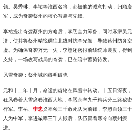
领。吴秀琳、李祐等淮西名将，都被他的诚意打动，归顺唐
军，成为奇袭蔡州的核心智囊与先锋。
李祐提出奇袭蔡州的方略后，李愬全力筹备，同时麻痹吴元
济，使其将蔡州精锐调往北线对抗李光颜，导致蔡州防务空
虚。为确保奇袭万无一失，李愬还密报前线统帅裴度，得到
支持，一场改写战局的奇袭，已在暗中蓄势待发。
风雪奇袭：蔡州城的黎明破晓
元和十二年十月，命运的齿轮在风雪中转动。十五日深夜，
狂风卷着大雪席卷淮西大地，李愬亲率九千精兵分三路秘密
行军。李祐、
李忠
义率领三千敢死队为前锋，李愬自领三千
人为中军，李进诚率三千人殿后，队伍冒着寒冷向蔡州疾
进。