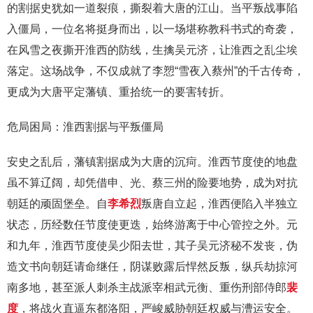
的割据史犹如一道裂痕，撕裂着大唐的江山。当平叛战事陷
入僵局，一位名将挺身而出，以一场堪称教科书式的奇袭，
在风雪之夜撕开淮西的防线，生擒吴元济，让淮西之乱尘埃
落定。这场战争，不仅成就了李愬“雪夜入蔡州”的千古传奇，
更成为大唐平定藩镇、重拾统一的要害转折。
危局困局：淮西割据与平叛僵局
安史之乱后，藩镇割据成为大唐的沉疴。淮西节度使的地盘
虽不算辽阔，却凭借申、光、蔡三州的险要地势，成为对抗
朝廷的顽固堡垒。自
李希烈
叛唐自立起，淮西便陷入半独立
状态，历经数任节度使更迭，始终游离于中心管控之外。元
和九年，淮西节度使吴少阳去世，其子吴元济秘不发丧，伪
造文书向朝廷请命继任，阴谋败露后悍然反叛，纵兵劫掠河
南多地，甚至派人刺杀主战派宰相武元衡、重伤刑部侍郎
裴
度
，将战火直逼东都洛阳，严峻威胁朝廷权威与漕运安全。