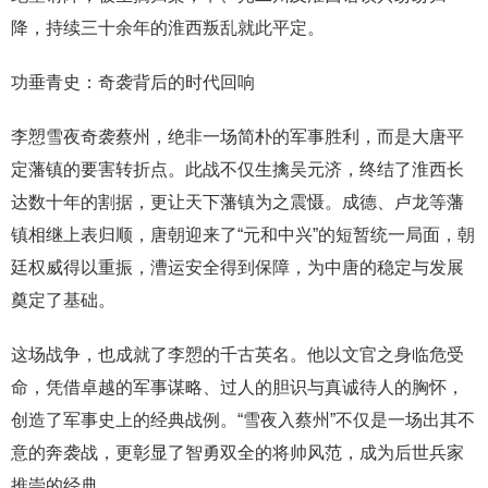
降，持续三十余年的淮西叛乱就此平定。
功垂青史：奇袭背后的时代回响
李愬雪夜奇袭蔡州，绝非一场简朴的军事胜利，而是大唐平
定藩镇的要害转折点。此战不仅生擒吴元济，终结了淮西长
达数十年的割据，更让天下藩镇为之震慑。成德、卢龙等藩
镇相继上表归顺，唐朝迎来了“元和中兴”的短暂统一局面，朝
廷权威得以重振，漕运安全得到保障，为中唐的稳定与发展
奠定了基础。
这场战争，也成就了李愬的千古英名。他以文官之身临危受
命，凭借卓越的军事谋略、过人的胆识与真诚待人的胸怀，
创造了军事史上的经典战例。“雪夜入蔡州”不仅是一场出其不
意的奔袭战，更彰显了智勇双全的将帅风范，成为后世兵家
推崇的经典。