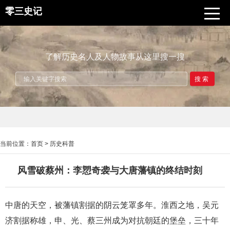
零三史记
了解历史名人及人物故事从这里搜一搜
搜索
当前位置：
首页
>
历史科普
风雪破蔡州：李愬奇袭与大唐藩镇的终结时刻
中唐的天空，被藩镇割据的阴云笼罩多年。淮西之地，吴元
济割据称雄，申、光、蔡三州成为对抗朝廷的堡垒，三十年