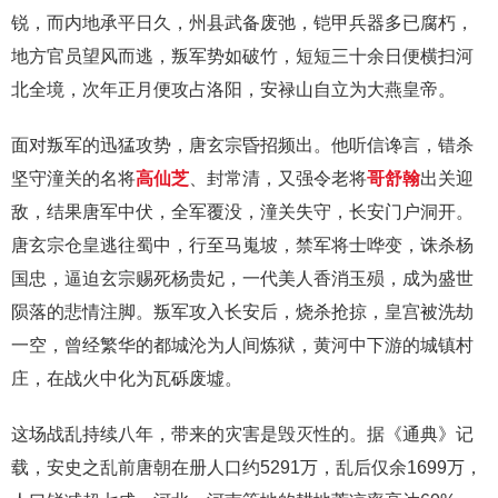
锐，而内地承平日久，州县武备废弛，铠甲兵器多已腐朽，
地方官员望风而逃，叛军势如破竹，短短三十余日便横扫河
北全境，次年正月便攻占洛阳，安禄山自立为大燕皇帝。
面对叛军的迅猛攻势，唐玄宗昏招频出。他听信谗言，错杀
坚守潼关的名将
高仙芝
、封常清，又强令老将
哥舒翰
出关迎
敌，结果唐军中伏，全军覆没，潼关失守，长安门户洞开。
唐玄宗仓皇逃往蜀中，行至马嵬坡，禁军将士哗变，诛杀杨
国忠，逼迫玄宗赐死杨贵妃，一代美人香消玉殒，成为盛世
陨落的悲情注脚。叛军攻入长安后，烧杀抢掠，皇宫被洗劫
一空，曾经繁华的都城沦为人间炼狱，黄河中下游的城镇村
庄，在战火中化为瓦砾废墟。
这场战乱持续八年，带来的灾害是毁灭性的。据《通典》记
载，安史之乱前唐朝在册人口约5291万，乱后仅余1699万，