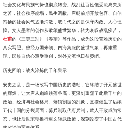
社会文化与民族气势也彻底转变。战乱让百姓饱受流离失所
之苦，社会秩序崩塌，民生凋敝。唐朝前期开放包容、自信
昂扬的社会风气逐渐消散，取而代之的是保守内敛、人心惶
惶。文人墨客的创作从歌颂盛世繁华，转为哀叹战乱疾苦，
杜甫
的《三吏三别》《春望》等作品，成为这段苦难历史的
真实写照。曾经万国来朝、四海宾服的盛世气象，再难重
现，民族自信心遭受重创，对外交流也日益萎缩。
历史回响：战火淬炼的千年警示
安史之乱，是一场改写中国历史的浩劫，它终结了开元盛世
的辉煌，让大唐从巅峰跌落谷底，更深刻重塑了此后千年的
政治、经济与社会格局。藩镇割据的乱象，直接催生了后续
五代十国的分裂局面；募兵制取代府兵制，武人干政成为常
态，也让后世宋朝推行重文轻武政策，深刻改变了中国古代
的政治与军事体系。