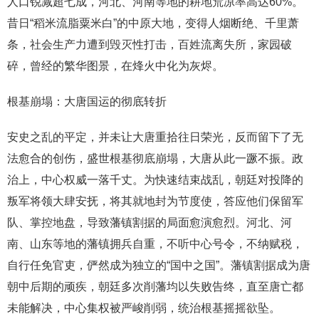
人口锐减超七成，河北、河南等地的耕地荒凉率高达60%。
昔日“稻米流脂粟米白”的中原大地，变得人烟断绝、千里萧
条，社会生产力遭到毁灭性打击，百姓流离失所，家园破
碎，曾经的繁华图景，在烽火中化为灰烬。
根基崩塌：大唐国运的彻底转折
安史之乱的平定，并未让大唐重拾往日荣光，反而留下了无
法愈合的创伤，盛世根基彻底崩塌，大唐从此一蹶不振。政
治上，中心权威一落千丈。为快速结束战乱，朝廷对投降的
叛军将领大肆安抚，将其就地封为节度使，答应他们保留军
队、掌控地盘，导致藩镇割据的局面愈演愈烈。河北、河
南、山东等地的藩镇拥兵自重，不听中心号令，不纳赋税，
自行任免官吏，俨然成为独立的“国中之国”。藩镇割据成为唐
朝中后期的顽疾，朝廷多次削藩均以失败告终，直至唐亡都
未能解决，中心集权被严峻削弱，统治根基摇摇欲坠。