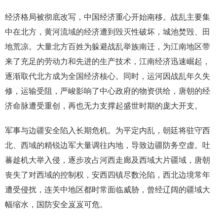
经济格局被彻底改写，中国经济重心开始南移。战乱主要集
中在北方，黄河流域的经济遭到毁灭性破坏，城池焚毁、田
地荒凉。大量北方百姓为躲避战乱举族南迁，为江南地区带
来了充足的劳动力和先进的生产技术，江南经济迅速崛起，
逐渐取代北方成为全国经济核心。同时，运河因战乱年久失
修，运输受阻，严峻影响了中心政府的物资供给，唐朝的经
济命脉遭受重创，再也无力支撑起盛世时期的庞大开支。
军事与边疆安全陷入长期危机。为平定内乱，朝廷将驻守西
北、西域的精锐边军大量调往内地，导致边疆防务空虚。吐
蕃趁机大举入侵，逐步攻占河西走廊及西域大片疆域，唐朝
丧失了对西域的控制权，安西四镇尽数沦陷，西北边境常年
遭受侵扰，连关中地区都时常面临威胁，曾经辽阔的疆域大
幅缩水，国防安全岌岌可危。