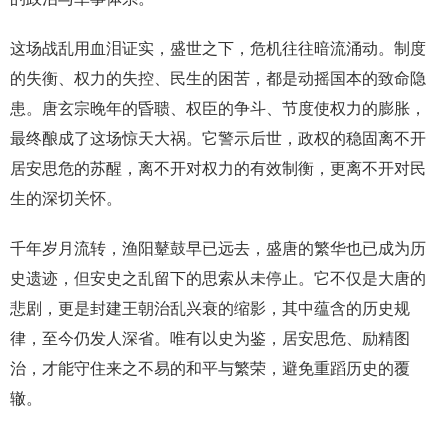
这场战乱用血泪证实，盛世之下，危机往往暗流涌动。制度
的失衡、权力的失控、民生的困苦，都是动摇国本的致命隐
患。唐玄宗晚年的昏聩、权臣的争斗、节度使权力的膨胀，
最终酿成了这场惊天大祸。它警示后世，政权的稳固离不开
居安思危的苏醒，离不开对权力的有效制衡，更离不开对民
生的深切关怀。
千年岁月流转，渔阳鼙鼓早已远去，盛唐的繁华也已成为历
史遗迹，但安史之乱留下的思索从未停止。它不仅是大唐的
悲剧，更是封建王朝治乱兴衰的缩影，其中蕴含的历史规
律，至今仍发人深省。唯有以史为鉴，居安思危、励精图
治，才能守住来之不易的和平与繁荣，避免重蹈历史的覆
辙。