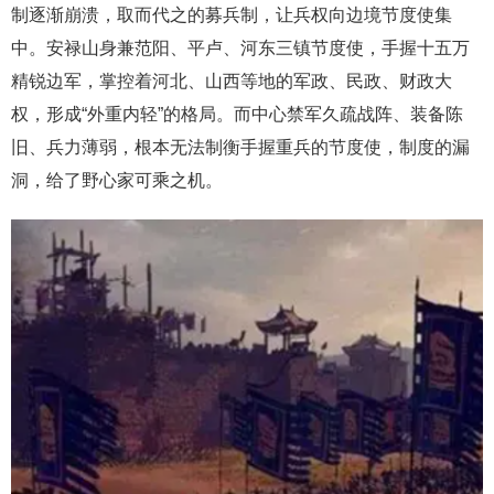
制逐渐崩溃，取而代之的募兵制，让兵权向边境节度使集
中。安禄山身兼范阳、平卢、河东三镇节度使，手握十五万
精锐边军，掌控着河北、山西等地的军政、民政、财政大
权，形成“外重内轻”的格局。而中心禁军久疏战阵、装备陈
旧、兵力薄弱，根本无法制衡手握重兵的节度使，制度的漏
洞，给了野心家可乘之机。