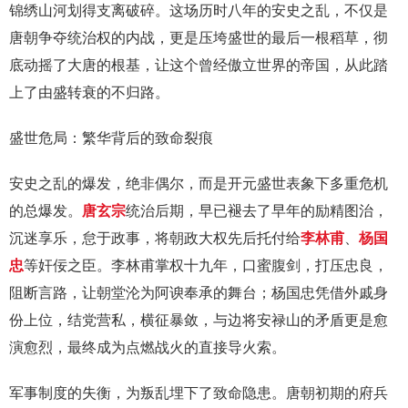
锦绣山河划得支离破碎。这场历时八年的安史之乱，不仅是
唐朝争夺统治权的内战，更是压垮盛世的最后一根稻草，彻
底动摇了大唐的根基，让这个曾经傲立世界的帝国，从此踏
上了由盛转衰的不归路。
盛世危局：繁华背后的致命裂痕
安史之乱的爆发，绝非偶尔，而是开元盛世表象下多重危机
的总爆发。
唐玄宗
统治后期，早已褪去了早年的励精图治，
沉迷享乐，怠于政事，将朝政大权先后托付给
李林甫
、
杨国
忠
等奸佞之臣。李林甫掌权十九年，口蜜腹剑，打压忠良，
阻断言路，让朝堂沦为阿谀奉承的舞台；杨国忠凭借外戚身
份上位，结党营私，横征暴敛，与边将安禄山的矛盾更是愈
演愈烈，最终成为点燃战火的直接导火索。
军事制度的失衡，为叛乱埋下了致命隐患。唐朝初期的府兵