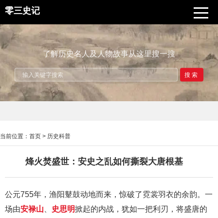
零三史记
了解历史名人及人物故事从这里搜一搜
搜索
当前位置：
首页
>
历史科普
烽火焚盛世：安史之乱如何撕裂大唐根基
公元755年，渔阳鼙鼓动地而来，惊破了霓裳羽衣的余韵。一
场由
安禄山
、
史思明
掀起的内战，犹如一把利刃，将盛唐的