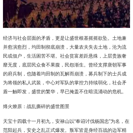
经济与社会层面的矛盾，更是让盛世根基摇摇欲坠。土地兼
并愈演愈烈，均田制彻底崩溃，大量农夫失去土地，沦为流
民或佃户，生活困苦不堪。社会贫富差距悬殊，上层贵族奢
靡无度，底层民众食不果腹，民怨渐生。曾经支撑唐朝军事
的府兵制，也随着均田制的瓦解而崩溃，募兵制下的士兵成
为将领的私人武装，中心对军队的掌控力持续弱化，社会矛
盾一触即发，盛世的繁华，早已掩盖不住暗流涌动的危机。
烽火燎原：战乱撕碎的盛世图景
天宝十四载十一月初九，安禄山以“奉诏讨伐杨国忠”为名，在
范阳起兵，安史之乱正式爆发。叛军皆是身经百战的边军精