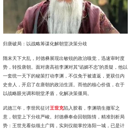
归唐破局：以战略筹谋化解朝堂决策分歧
隋末天下大乱，封德彝展现出敏锐的政治嗅觉，迅速审时度
势，转投唐朝。面对唐高祖李渊对其“谄媚不忠”的质疑，他以
一套统一天下的秘策打动李渊，不仅免于被遣返，更获任内
史舍人，开启了在唐朝的政治生涯。而他的核心价值，在于
以战略眼光调和朝堂矛盾，化解决策僵局。
武德三年，李世民征讨
王世充
陷入胶着，李渊萌生撤军之
意，朝堂上下分歧严峻。封德彝奉命回朝陈情，精准剖析局
势：王世充看似领土广阔，实则仅能掌控洛阳一城，已是计