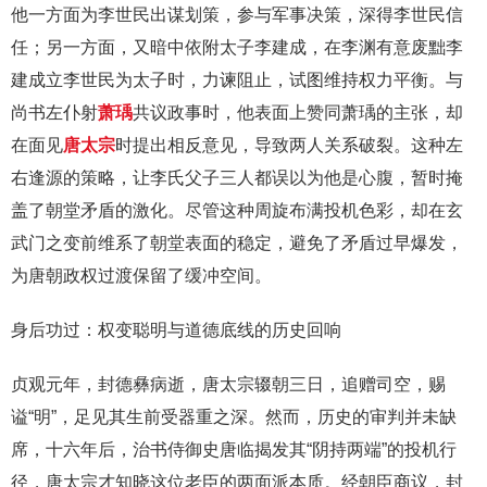
他一方面为李世民出谋划策，参与军事决策，深得李世民信
任；另一方面，又暗中依附太子李建成，在李渊有意废黜李
建成立李世民为太子时，力谏阻止，试图维持权力平衡。与
尚书左仆射
萧瑀
共议政事时，他表面上赞同萧瑀的主张，却
在面见
唐太宗
时提出相反意见，导致两人关系破裂。这种左
右逢源的策略，让李氏父子三人都误以为他是心腹，暂时掩
盖了朝堂矛盾的激化。尽管这种周旋布满投机色彩，却在玄
武门之变前维系了朝堂表面的稳定，避免了矛盾过早爆发，
为唐朝政权过渡保留了缓冲空间。
身后功过：权变聪明与道德底线的历史回响
贞观元年，封德彝病逝，唐太宗辍朝三日，追赠司空，赐
谥“明”，足见其生前受器重之深。然而，历史的审判并未缺
席，十六年后，治书侍御史唐临揭发其“阴持两端”的投机行
径，唐太宗才知晓这位老臣的两面派本质。经朝臣商议，封