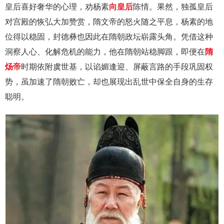
皇后喜好奢华的心理，劝杨素
向皇后
陈情。果然，独孤皇后
对宫殿的恢弘大加赞赏，隋文帝的怒火随之平息，杨素的地
位得以稳固，封德彝也因此在隋朝政坛崭露头角。凭借这种
洞察人心、化解危机的能力，他在隋朝站稳脚跟，即便在
隋
炀帝
时期依附虞世基，以谄媚逢迎、屏蔽言路的手段巩固权
势，虽加速了隋朝败亡，却也展现出乱世中保全自身的生存
聪明。