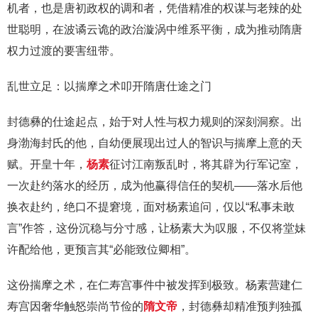
机者，也是唐初政权的调和者，凭借精准的权谋与老辣的处
世聪明，在波谲云诡的政治漩涡中维系平衡，成为推动隋唐
权力过渡的要害纽带。
乱世立足：以揣摩之术叩开隋唐仕途之门
封德彝的仕途起点，始于对人性与权力规则的深刻洞察。出
身渤海封氏的他，自幼便展现出过人的智识与揣摩上意的天
赋。开皇十年，
杨素
征讨江南叛乱时，将其辟为行军记室，
一次赴约落水的经历，成为他赢得信任的契机——落水后他
换衣赴约，绝口不提窘境，面对杨素追问，仅以“私事未敢
言”作答，这份沉稳与分寸感，让杨素大为叹服，不仅将堂妹
许配给他，更预言其“必能致位卿相”。
这份揣摩之术，在仁寿宫事件中被发挥到极致。杨素营建仁
寿宫因奢华触怒崇尚节俭的
隋文帝
，封德彝却精准预判独孤