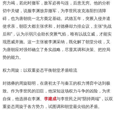
穷力竭，若此时撤军，敌军必将勾连，后患无穷。他的分析
切中关键，说服李渊放弃撤军，为李世民攻克洛阳扫清障
碍，也为唐朝统一北方奠定基础。武德五年，突厥入侵并遣
使求亲，朝臣大都主张求和，封德彝却力排众议，主张“先战
后和”，认为示弱只会助长突厥气焰，唯有以战立威，才能实
现恩威并施。这一主张被李渊采纳，既化解了朝堂分歧，又
为唐朝应对强邻确立了务实战略，尽显其调和决策、把控局
势的能力。
权力周旋：以双重姿态平衡朝堂矛盾暗流
封德彝的周旋聪明，在唐初太子与秦王的权力博弈中达到极
致。作为李世民的旧臣，他深知这场权力斗争的凶险，为求
自保，他选择在李渊、
李建成
与李世民之间“阴持两端”，以双
重姿态周旋于各方势力，试图调和朝堂最尖锐的矛盾。