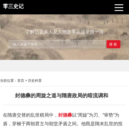
零三史记
了解历史名人及人物故事从这里搜一搜
搜索
当前位置：
首页
>
历史科普
封德彝的周旋之道与隋唐政局的暗流调和
在隋唐交替的乱世棋局中，
封德彝
以“周旋”为刃、“审势”为
盾，穿梭于两朝君主与朝堂矛盾之间。他既是隋末乱世的投