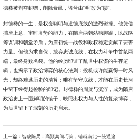
德彝被剥夺封赠，削除食邑，谥号由“明”改为“缪”。
封德彝的一生，是权变聪明与道德底线的激烈碰撞。他凭借
揣摩上意、审时度势的能力，在隋唐两朝站稳脚跟，以战略
筹谋调和朝堂矛盾，为唐初统一战役和政权稳定贡献了要害
力量。但他为求自保，放弃忠诚底线，在权力斗争中首鼠两
端，最终身败名裂。他的经历印证了乱世中权谋的生存逻
辑，也揭示了政治博弈的核心法则：投机或许能赢得一时风
光，却终难逃历史的清算；唯有坚守底线，才能在历史长河
中留下经得起检验的印记。封德彝的周旋与沉浮，成为隋唐
政治史上一面鲜明的镜子，映照出权力与人性的复杂博弈，
为后世留下了深刻的历史启示。
上一篇：
智破陈局：高颎离间巧策，铺就南北一统通途