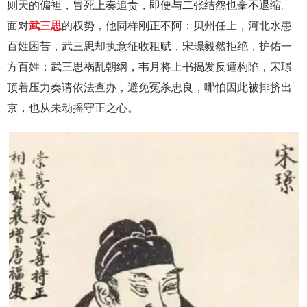
则天的偏袒，冒死上奏追责，即便与二张结怨也毫不退缩。
面对
武三思
的权势，他同样刚正不阿：贝州任上，河北水患
百姓困苦，武三思却执意征收租赋，宋璟毅然拒绝，护佑一
方百姓；武三思祸乱朝纲，韦月将上书揭发反遭构陷，宋璟
顶着压力奏请依法查办，避免冤杀忠良，哪怕因此被排挤出
京，也从未动摇守正之心。