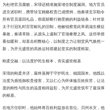
为杜绝官员腐败，宋璟还精准施策堵住制度漏洞。地方官员
进京述职时，携带珍宝贿赂权贵已成惯例，他奏请玄宗勒令
所有官员退回礼品，彻底斩断行贿受贿的利益链条；针对皇
太子行冠礼时百官献礼的旧制，他敏锐察觉此举易滋生横征
暴敛，奏请革除，从源头上遏制了官场奢靡之风。这些举措
看似暖和，却直击积弊核心，以制度之力让朝堂风气焕然一
新，为开元盛世的高效运转搭建起坚实的制度框架。
刚柔交融：以法度护民生根本，夯实盛世根基
宋璟的刚柔并济，最终落脚于守护民生、稳固国本。他既以
法度为盾抵御权贵侵害，又以仁心为怀体恤百姓疾苦，让法
度的刚性与民生的温度相得益彰，为开元盛世筑牢了最深厚
的根基。
在地方任职时，他始终将百姓利益放在首位。贝州水灾，他