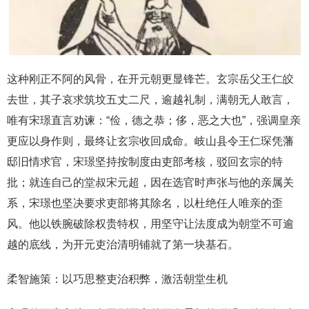
这种刚正不阿的风骨，在开元朝更显锋芒。玄宗岳父王仁皎
去世，其子哀求筑坟五丈二尺，逾越礼制，满朝无人敢言，
唯有宋璟直言劝谏：“俭，德之恭；侈，恶之大也”，强调皇亲
更应以身作则，最终让玄宗收回成命。岐山县令王仁琛凭藩
邸旧情求官，宋璟坚持按制度由吏部考核，驳回玄宗的特
批；就连自己的堂叔宋元超，因在选官时声张与他的亲属关
系，宋璟也坚决要求吏部将其除名，以杜绝任人唯亲的歪
风。他以铁腕破除权贵特权，用坚守让法度成为朝堂不可逾
越的底线，为开元吏治清明铺就了第一块基石。
柔智施策：以巧思整吏治积弊，激活朝堂生机