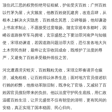
顶住武三思的权势拒绝苛征租赋，护佑受灾百姓；广州百姓
以竹茅为屋，火灾频发，他教百姓烧瓦建房，改造店肆，从
根本上解决火灾隐患，百姓感念其恩，立碑颂扬，他却谦逊
上书哀求制止，不愿接受过度颂扬。随玄宗巡幸东都时，因
崤谷道路狭窄车马拥堵，玄宗盛怒之下要治罪河南尹与知顿
使，宋璟劝谏道，若因道路问题治罪大臣，恐引发各地大兴
土木劳民伤财，最终让玄宗收回成命，既维护了法度的尊
严，又避免了百姓承受额外徭役之苦。
河北遭遇涝灾蝗灾，百姓颗粒无收，宋璟立即奏请开仓赈
济、减免租税，让百姓得以休养生息；面对地方官员借述职
行贿的积弊，他推动革除旧制，既净化了官场，又减轻了百
姓因官员搜刮带来的负担。他以法度守护民生底线，用仁政
温暖百姓生活，让开元盛世不仅有朝堂的清明，更有民间的
安稳，真正实现了国本稳固、民心归向。