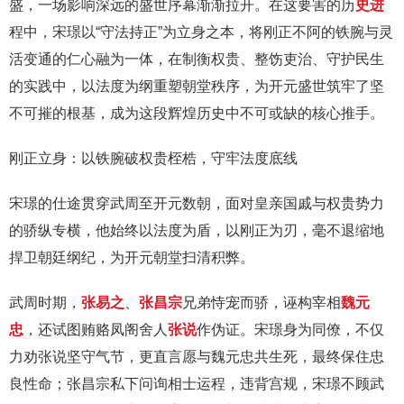
盛，一场影响深远的盛世序幕渐渐拉开。在这要害的历
史进
程中，宋璟以“守法持正”为立身之本，将刚正不阿的铁腕与灵
活变通的仁心融为一体，在制衡权贵、整饬吏治、守护民生
的实践中，以法度为纲重塑朝堂秩序，为开元盛世筑牢了坚
不可摧的根基，成为这段辉煌历史中不可或缺的核心推手。
刚正立身：以铁腕破权贵桎梏，守牢法度底线
宋璟的仕途贯穿武周至开元数朝，面对皇亲国戚与权贵势力
的骄纵专横，他始终以法度为盾，以刚正为刃，毫不退缩地
捍卫朝廷纲纪，为开元朝堂扫清积弊。
武周时期，
张易之
、
张昌宗
兄弟恃宠而骄，诬构宰相
魏元
忠
，还试图贿赂凤阁舍人
张说
作伪证。宋璟身为同僚，不仅
力劝张说坚守气节，更直言愿与魏元忠共生死，最终保住忠
良性命；张昌宗私下问询相士运程，违背宫规，宋璟不顾武