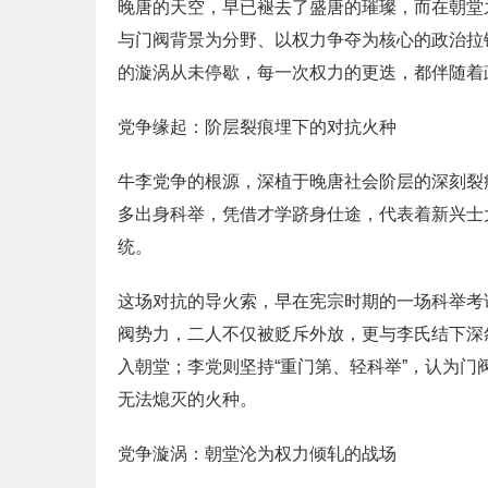
晚唐的天空，早已褪去了盛唐的璀璨，而在朝堂
与门阀背景为分野、以权力争夺为核心的政治拉
的漩涡从未停歇，每一次权力的更迭，都伴随着
党争缘起：阶层裂痕埋下的对抗火种
牛李党争的根源，深植于晚唐社会阶层的深刻裂
多出身科举，凭借才学跻身仕途，代表着新兴士大
统。
这场对抗的导火索，早在宪宗时期的一场科举考
阀势力，二人不仅被贬斥外放，更与李氏结下深
入朝堂；李党则坚持“重门第、轻科举”，认为
无法熄灭的火种。
党争漩涡：朝堂沦为权力倾轧的战场