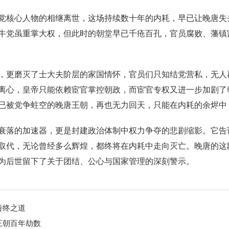
党核心人物的相继离世，这场持续数十年的内耗，早已让晚唐失
牛党虽重掌大权，但此时的朝堂早已千疮百孔，官员腐败、藩镇
，更磨灭了士大夫阶层的家国情怀，官员们只知结党营私，无人
离心，皇帝只能依赖宦官掌控朝政，而宦官专权又进一步加剧了
已被党争蛀空的晚唐王朝，再也无力回天，只能在内耗的余烬中
衰落的加速器，更是封建政治体制中权力争夺的悲剧缩影。它告
取代，无论曾经多么辉煌，都终将在内耗中走向灭亡。晚唐的这
为后世留下了关于团结、公心与国家管理的深刻警示。
善终之道
王朝百年劫数