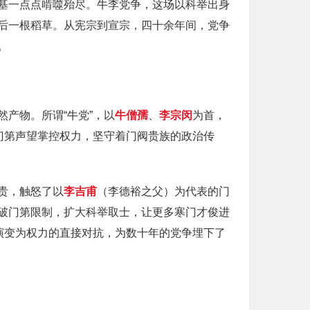
基一点点啃噬殆尽。牛李党争，这场以科举出身
后一根稻草。从宪宗到宣宗，四十余年间，党争
。
产物。所谓“牛党”，以
牛僧孺
、
李宗闵
为首，
门第声望掌控权力，坚守着门阀贵族的政治传
贵，触怒了以
李吉甫
（李德裕之父）为代表的门
破门第限制，扩大科举取士，让更多寒门才俊进
演变为权力的直接对抗，为数十年的党争埋下了