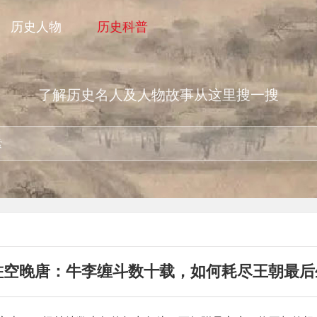
历史人物
历史科普
了解历史名人及人物故事从这里搜一搜
蛀空晚唐：牛李缠斗数十载，如何耗尽王朝最后