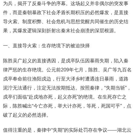
为兵，揭开了反秦斗争的序幕。这场起义并非偶尔的突发事
件，而是秦朝暴政下社会矛盾长期积压的必然爆发，是直接
导火索、制度积弊、社会危机与思想觉醒共同催生的历史结
果，其爆发逻辑深刻折射出秦末社会崩溃的深层根源。
一、直接导火索：生存绝境下的被迫抉择
陈胜吴广起义的直接诱因，是戍卒队伍因暴雨失期，陷入秦
律严惩的生存绝境。公元前209年七月，陈胜、吴广等九百名
戍卒奉命前往渔阳戍边，行至大泽乡时遭遇连日暴雨，道路
泥泞无法通行，注定无法按期抵达。按照秦律，“失期当斩”，
戍卒们面临“赴戍地亦死，起义亦死”的绝境。在生死存亡之
际，陈胜喊出“今亡亦死，举大计亦死，等死，死国可乎”，点
破了起义的必然选择。
值得注重的是，秦律中“失期”的实际处罚存在争议——湖北云