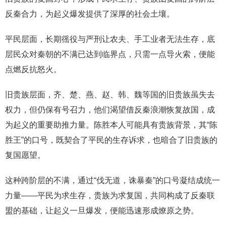
反秦合力，为起义爆发提供了深厚的社会土壤。
平民层面，长期徭役与严刑让农夫、手工业者无法生存，底
层民众对秦朝的不满已达到临界点，只需一点导火索，便能
点燃反抗怒火。
旧贵族层面，齐、楚、燕、赵、韩、魏等国的旧贵族虽失去
权力，但仍保有号召力，他们渴望借反秦浪潮恢复故国，成
为起义的重要助推力量。陈胜本人可能具有贵族背景，其“陈
胜王”的口号，既契合了平民的生存诉求，也暗合了旧贵族的
复国愿望。
这种跨阶层的不满，通过“伐无道，诛暴秦”的口号凝结成统一
力量——平民为求生存，贵族为求复国，共同构成了反秦联
盟的基础，让起义一旦爆发，便能迅速形成燎原之势。