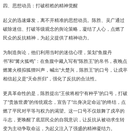
四、思想动员：打破桎梏的精神觉醒
起义的迅速爆发，离不开精准的思想动员。陈胜、吴广通过
破除迷信、打破等级观念的舆论策略，凝结了人心，点燃了
民众的反抗精神，为起义提供了精神动力。
为制造舆论，他们利用当时的迷信心理，策划“鱼腹丹
书”和“篝火狐鸣”：在鱼腹中藏入写有“陈胜王”的帛书，夜晚点
燃篝火模拟狐狸叫声，喊出“大楚兴，陈胜王”的口号，让戍卒
相信起义是“天命所归”，强化了反抗的合法性。
更具革命性的是，陈胜提出“王侯将相宁有种乎”的口号，打破
了“贵族世袭”的传统观念，宣告了“出身决定命运”的终结，点
燃了平民对平等与权力的渴望。这一口号不仅鼓舞了戍卒的
斗志，更唤醒了底层民众的自我意识，让反抗从被动求生转
变为主动争取命运，为起义注入了强盛的精神凝结力。