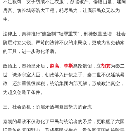
不足粮饷，女子纺绩不足衣服”，濒临破产。修骊山墓、建阿
房宫、筑长城等浩大工程，耗尽民力，让底层民众无以为
生。
法律上，秦律推行“连坐制”“轻罪重罚”，刑徒数量激增，社会
阶层对立尖锐。严苛的法律不仅约束民众，更成为官吏勒索
的工具，进一步激化矛盾。
政治上，秦始皇死后，
赵高
、
李斯
篡改遗诏，立
胡亥
为秦二
世，诛杀宗室大臣，朝政落入奸佞之手。秦二世不仅延续暴
政，还加重徭役赋税，统治集团内部瓦解，形成政治真空，
为起义创造了条件。
三、社会危机：阶层矛盾与复国势力的合流
秦朝的暴政不仅激化了平民与统治者的矛盾，更唤醒了六国
旧贵族的复国野心，形成平民求生存、贵族图复国的跨阶层