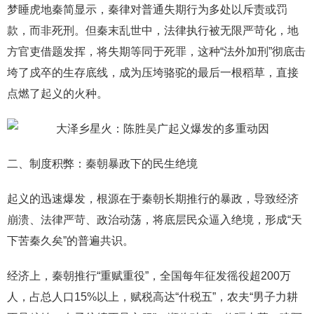
梦睡虎地秦简显示，秦律对普通失期行为多处以斥责或罚
款，而非死刑。但秦末乱世中，法律执行被无限严苛化，地
方官吏借题发挥，将失期等同于死罪，这种“法外加刑”彻底击
垮了戍卒的生存底线，成为压垮骆驼的最后一根稻草，直接
点燃了起义的火种。
二、制度积弊：秦朝暴政下的民生绝境
起义的迅速爆发，根源在于秦朝长期推行的暴政，导致经济
崩溃、法律严苛、政治动荡，将底层民众逼入绝境，形成“天
下苦秦久矣”的普遍共识。
经济上，秦朝推行“重赋重役”，全国每年征发徭役超200万
人，占总人口15%以上，赋税高达“什税五”，农夫“男子力耕