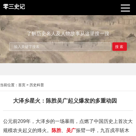
零三史记
了解历史名人及人物故事从这里搜一搜
搜索
当前位置：
首页
>
历史科普
大泽乡星火：陈胜吴广起义爆发的多重动因
公元前209年，大泽乡的一场暴雨，点燃了中国历史上首次大
规模农夫起义的烽火。
陈胜
、
吴广
振臂一呼，九百戍卒斩木