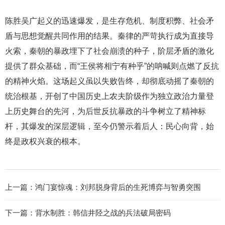
陈胜吴广起义的迅速爆发，是生存危机、制度积弊、社会矛
盾与思想觉醒共同作用的结果。秦律的严苛执行成为直接导
火索，秦朝的暴政埋下了社会崩溃的种子，阶层矛盾的激化
提供了群众基础，而“王侯将相宁有种乎”的呐喊则点燃了反抗
的精神火焰。这场起义虽以失败告终，却彻底动摇了秦朝的
统治根基，开创了中国历史上农夫阶级作为独立政治力量登
上历史舞台的先河，为后世反抗暴政的斗争树立了精神标
杆，其爆发的深层逻辑，至今仍警示着后人：民心向背，始
终是政权兴衰的根本。
上一篇：
鸿门宴惊魂：刘邦脱身背后的生死博弈与智勇突围
下一篇：
背水制胜：韩信井陉之战的兵法破局密码