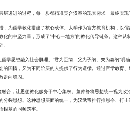
层层递进的过程，每一步都精准契合汉室的现实需求，最终实现
措，为儒学教化搭建了核心载体。太学作为官方教育机构，以儒
教化的中坚力量，形成了“中心—地方”的教化传导链条。这种从
础。
让儒学思想融入社会肌理。“君为臣纲、父为子纲、夫为妻纲”明确
会的国情，又为不同阶层的人提供了行为遵循。通过官学教育、
散走向稳固。
深度融合，让思想教化服务于中心集权。董仲舒将思想统一视为政
的分裂思想。这种思想层面的统一，为汉武帝推行推恩令、打击
治根基的同频筑牢。