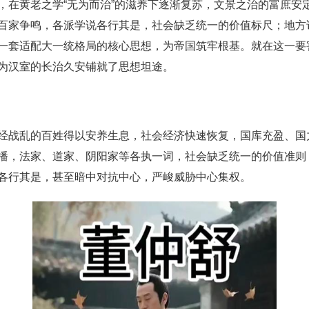
，在黄老之学“无为而治”的滋养下逐渐复苏，文景之治的富庶安
百家争鸣，各派学说各行其是，社会缺乏统一的价值标尺；地方
一套适配大一统格局的核心思想，为帝国筑牢根基。就在这一要
为汉室的长治久安铺就了思想坦途。
经战乱的百姓得以安养生息，社会经济快速恢复，国库充盈、国力
播，法家、道家、阴阳家等各执一词，社会缺乏统一的价值准则
各行其是，甚至暗中对抗中心，严峻威胁中心集权。