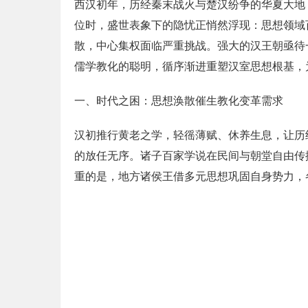
西汉初年，历经秦末战火与楚汉纷争的华夏大地
位时，盛世表象下的隐忧正悄然浮现：思想领域
散，中心集权面临严重挑战。强大的汉王朝亟待
儒学教化的聪明，循序渐进重塑汉室思想根基，
一、时代之困：思想涣散催生教化变革需求
汉初推行黄老之学，轻徭薄赋、休养生息，让历
的放任无序。诸子百家学说在民间与朝堂自由传
重的是，地方诸侯王借多元思想巩固自身势力，