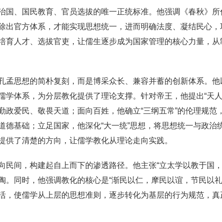
治国、国民教育、官员选拔的唯一正统标准。他强调《春秋》所
除出官方体系，才能实现思想统一，进而明确法度、凝结民心，
培育人才、选拔官吏，让儒生逐步成为国家管理的核心力量，从
孔孟思想的简朴复刻，而是博采众长、兼容并蓄的创新体系。他
学体系，为分层教化提供了理论支撑。针对帝王，他提出“天人感
勤政爱民、敬畏天道；面向百姓，他确立“三纲五常”的伦理规范
道德基础；立足国家，他深化“大一统”思想，将思想统一与政治
提供了清楚的方向，让儒学教化从理论走向实践。
向民间，构建起自上而下的渗透路径。他主张“立太学以教于国，
陶。同时，他强调教化的核心是“渐民以仁，摩民以谊，节民以礼
活，使儒学从上层的思想准则，逐步转化为基层的行为规范，真