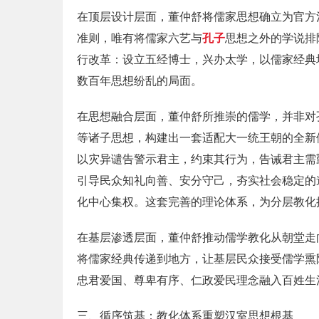
在顶层设计层面，董仲舒将儒家思想确立为官方
准则，唯有将儒家六艺与
孔子
思想之外的学说排
行改革：设立五经博士，兴办太学，以儒家经典
数百年思想纷乱的局面。
在思想融合层面，董仲舒所推崇的儒学，并非对
等诸子思想，构建出一套适配大一统王朝的全新儒
以灾异谴告警示君主，约束其行为，告诫君主需
引导民众知礼向善、安分守己，夯实社会稳定的
化中心集权。这套完善的理论体系，为分层教化
在基层渗透层面，董仲舒推动儒学教化从朝堂走
将儒家经典传递到地方，让基层民众接受儒学熏
忠君爱国、尊卑有序、仁政爱民理念融入百姓生
三、循序筑基：教化体系重塑汉室思想根基