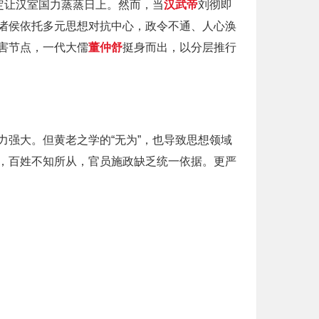
定让汉室国力蒸蒸日上。然而，当
汉武帝
刘彻即
诸侯依托多元思想对抗中心，政令不通、人心涣
害节点，一代大儒
董仲舒
挺身而出，以分层推行
强大。但黄老之学的“无为”，也导致思想领域
，百姓不知所从，官员施政缺乏统一依据。更严