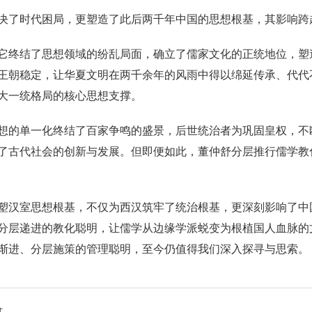
决了时代困局，更塑造了此后两千年中国的思想根基，其影响跨
它终结了思想领域的纷乱局面，确立了儒家文化的正统地位，塑
王朝稳定，让华夏文明在两千余年的风雨中得以绵延传承、代代
大一统格局的核心思想支撑。
想的单一化终结了百家争鸣的盛景，后世统治者为巩固皇权，不
了古代社会的创新与发展。但即便如此，董仲舒分层推行儒学教
塑汉室思想根基，不仅为西汉筑牢了统治根基，更深刻影响了中
分层递进的教化聪明，让儒学从边缘学派蜕变为根植国人血脉的
渐进、分层施策的管理聪明，至今仍值得我们深入探寻与思索。