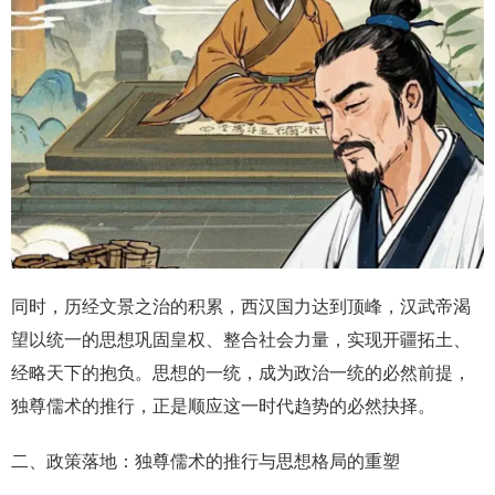
同时，历经文景之治的积累，西汉国力达到顶峰，汉武帝渴
望以统一的思想巩固皇权、整合社会力量，实现开疆拓土、
经略天下的抱负。思想的一统，成为政治一统的必然前提，
独尊儒术的推行，正是顺应这一时代趋势的必然抉择。
二、政策落地：独尊儒术的推行与思想格局的重塑