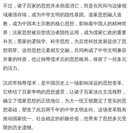
不过，诸子百家的思想并未彻底消亡，而是在民间与边缘领
域顽强存续，成为中华文明的隐性基因。道家思想融入道
教，成为中国本土宗教的核心思想，影响着中国人的精神世
界；法家思想被后世统治者隐性运用，成为儒家仁政的重要
补充；墨家的逻辑学、科学思想，为后世科技发展提供了思
想萌芽。这些思想元素相互交融，共同构成了中华文明兼容
并蓄的特质，也让独尊儒术后的思想格局，保留了一丝多元
的活力。
汉武帝独尊儒术，是中国历史上一场影响深远的思想变革。
它终结了百家争鸣的思想盛景，让诸子百家淡出主流视野，
确立了儒家思想的正统地位，为大一统王朝奠定了坚实的思
想基础，塑造了此后两千年的中华文明走向。这场变革既有
推动国家统一、社会稳定的积极价值，也带来了思想多元受
限的历史遗憾。