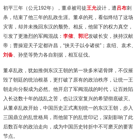
初平三年（公元192年），董卓被司徒
王允
设计，遭
吕布
刺
杀，结束了他三年的乱政生涯。董卓的死，看似终结了这场
灾害，却并未挽回东汉的颓势。相反，他留下的权力真空，
引发了更激烈的军阀混战：
李傕
、
郭汜
攻破长安，挟持汉献
帝；曹操迎天子定都许昌，“挟天子以令诸侯”；袁绍、袁术、
刘备
、孙坚等势力各自割据，相互征伐。
董卓乱政，犹如推倒东汉王朝的第一块多米诺骨牌，不仅摧
毁了朝廷的统治根基，更打破了原有的政治秩序，让统一王
朝走向分裂成为必然。他开启了军阀混战的时代，让百姓陷
入长达数十年的战乱之苦，也让汉室复兴的希望彻底破灭。
从董卓乱政开始，中国历史正式离别统一的东汉王朝，步入
三国鼎立的乱世格局，而他留下的乱世印记，深刻影响了此
后数百年的政治走向，成为中国历史转折中不可磨灭的要害
节点。