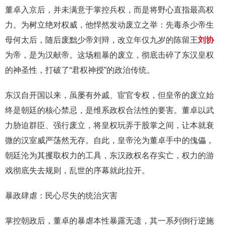
董卓入京后，并未满意于掌控兵权，而是将野心直指最高权
力。为树立绝对权威，他悍然发动废立之举：先毒杀少帝生
母何太后，随后废黜少帝刘辩，改立年仅九岁的陈留王
刘协
为帝，是为汉献帝。这场粗暴的废立，彻底击碎了东汉皇权
的神圣性，打破了“君权神授”的政治传统。
东汉自开国以来，虽屡有外戚、宦官专权，但皇帝的废立始
终是朝廷的核心禁忌，是维系政权合法性的要害。董卓以武
力胁迫群臣、强行废立，将皇权玩弄于股掌之间，让本就衰
微的汉室威严荡然无存。自此，皇帝沦为董卓手中的傀儡，
朝廷沦为其攫取权力的工具，东汉政权名存实亡，权力的游
戏彻底失去规则，乱世的序幕就此拉开。
暴政肆虐：民心尽失的统治灾害
掌控朝政后，董卓的暴虐本性暴露无遗，其一系列倒行逆施