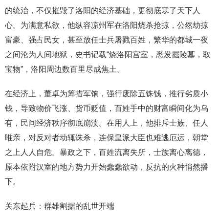
的统治，不仅摧毁了洛阳的经济基础，更彻底寒了天下人
心。为满意私欲，他纵容凉州军在洛阳烧杀抢掠，公然劫掠
富豪、强占民女，甚至放任士兵屠戮百姓，繁华的都城一夜
之间沦为人间地狱，史书记载“烧洛阳宫室，悉发掘陵墓，取
宝物”，洛阳周边数百里尽成焦土。
在经济上，董卓为筹措军饷，强行废除五铢钱，推行劣质小
钱，导致物价飞涨、货币贬值，百姓手中的财富瞬间化为乌
有，民间经济秩序彻底崩溃。在用人上，他排斥士族、任人
唯亲，对反对者动辄诛杀，连保皇派大臣也难逃厄运，朝堂
之上人人自危。暴政之下，百姓流离失所，士族离心离德，
原本依附汉室的地方势力开始蠢蠢欲动，反抗的火种悄然播
下。
关东起兵：群雄割据的乱世开端