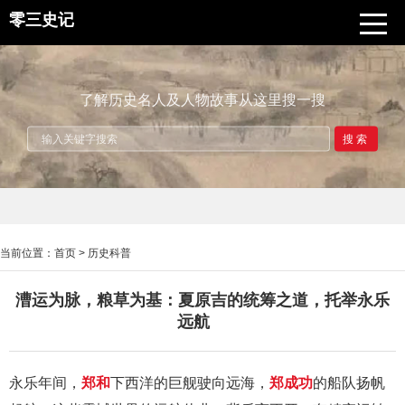
零三史记
了解历史名人及人物故事从这里搜一搜
搜索
当前位置：
首页
>
历史科普
漕运为脉，粮草为基：夏原吉的统筹之道，托举永乐
远航
永乐年间，
郑和
下西洋的巨舰驶向远海，
郑成功
的船队扬帆