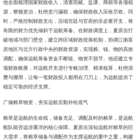
他全面梳理国家财政收入，清查田赋、盐课、商税等各项税
源，整顿吏治，杜绝贪污漏税，确保财政收入应收尽收。同
时，严格控制财政支出，压缩宫廷与官府的非必要开支，将
有限的财力优先倾斜于远航筹备。在财政调度上，夏原吉打
破地域与部门壁垒，建立跨区域财政统筹机制，协调江南富
庶地区与北方行政中央的财政资源，实现粮、钱、物的高效
调配，确保远航筹备资金不断链、物资不脱节。他还建立专
项财政账册，对远航开支进行专账治理、精准核算，杜绝浪
费与挪用，让每一笔财政投入都用在刀刃上，为远航提供了
稳定可靠的经济支撑。
广储粮草物资，夯实远航后勤补给底气
粮草是远航的生命线，储备充足、调配及时的粮草，是远航
船队能否远涉重洋的核心保障。夏原吉深知远航对粮草的巨
大需求，将粮草储备与调配作为支撑远航的重中之重，构建