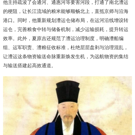
他主持疏浚了会通河、通惠河等要害河段，打通了南北漕运
的梗阻，让长江流域的粮米能够顺畅北上，直抵京师与沿海
港口。同时，他重新规划漕运仓储布局，在运河沿线增设转
运仓，完善粮食中转与储备机制，减少运输损耗，提升转运
效率。此外，夏原吉还规范了漕运治理制度，明确漕船编
组、运军职责、漕粮征收标准，杜绝层层盘剥与治理混乱，
让漕运这条物资输送命脉重新焕发生机，为远航物资的集结
与输送搭建起高效通道。