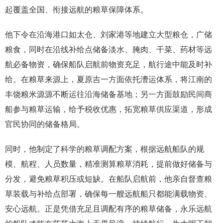
起覆盖全国、衔接远航的粮草保障体系。
他下令在沿海港口如太仓、刘家港等地建立大型粮仓，广储
粮食，同时在沿线补给点储备淡水、腌肉、干菜、药材等远
航必备物资，确保船队启航前物资充足，航行途中能及时补
给。在粮草来源上，夏原吉一方面依托漕运体系，将江南的
丰饶粮米源源不断运往沿海储备基地；另一方面鼓励民间商
船参与粮草运输，给予税收优惠，拓宽粮草供应渠道，形成
官民协同的储备格局。
同时，他制定了科学的粮草调配方案，根据远航船队的规
模、航程、人员数量，精准测算粮草消耗，提前做好储备与
分发，避免粮草积压或短缺。在船队启航前，他亲自督查粮
草装载与补给点部署，确保每一艘远航船只都能满载物资、
安心远航。正是凭借充足且调配有序的粮草储备，永乐远航