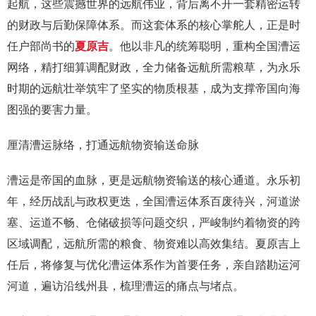
起航，这些震撼世界的远航伟业，背后离不开一套精密运转
的财政与后勤保障体系。而这套体系的核心掌舵人，正是时
任户部尚书的
夏原吉
。他以非凡的统筹聪明，重构全国漕运
网络，精打细算调配财政，全力储备远航所需粮草，为永乐
时期的远航壮举筑牢了坚实的物质根基，成为支撑帝国向海
图强的要害力量。
厘清漕运脉络，打通远航物资输送命脉
漕运是帝国的血脉，更是远航物资输送的核心通道。永乐初
年，经历战乱与政权更迭，全国漕运体系百废待兴，河道淤
塞、运道不畅、仓储破损等问题交织，严峻制约着物资的跨
区域调配，远航所需的粮食、物资难以高效集结。夏原吉上
任后，将修复与优化漕运体系作为首要任务，亲自踏勘运河
河道，遍访沿线州县，梳理漕运的痛点与堵点。