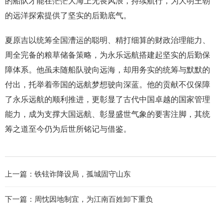
的船队才能在茫茫大海上无畏风浪，持续航行，为大明王朝
的远洋探索提供了坚实的后勤底气。
夏原吉以统筹全国漕运的聪明、精打细算的财政治理能力、
周全完备的粮草储备策略，为永乐远航搭建起坚实的后勤保
障体系。他虽未随船队驶向远海，却用务实的统筹与默默的
付出，托举着帝国的远航梦想驶向深蓝。他的贡献不仅保障
了永乐远航的顺利推进，更彰显了古代中国卓越的国家管理
能力，成为支撑大国远航、彰显盛世气象的要害注脚，其统
筹之道至今仍为后世所铭记与借鉴。
上一篇：
铁铉诈降设局，孤城固守山东
下一篇：
周忱因地制宜，为江南百姓卸下重负