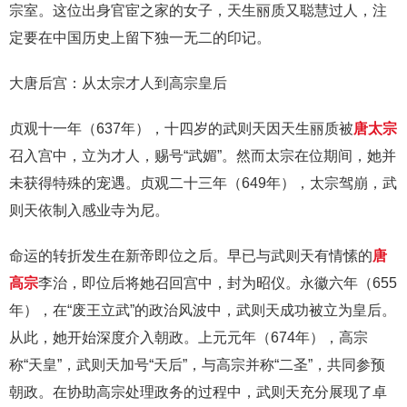
宗室。这位出身官宦之家的女子，天生丽质又聪慧过人，注
定要在中国历史上留下独一无二的印记。
大唐后宫：从太宗才人到高宗皇后
贞观十一年（637年），十四岁的武则天因天生丽质被
唐太宗
召入宫中，立为才人，赐号“武媚”。然而太宗在位期间，她并
未获得特殊的宠遇。贞观二十三年（649年），太宗驾崩，武
则天依制入感业寺为尼。
命运的转折发生在新帝即位之后。早已与武则天有情愫的
唐
高宗
李治，即位后将她召回宫中，封为昭仪。永徽六年（655
年），在“废王立武”的政治风波中，武则天成功被立为皇后。
从此，她开始深度介入朝政。上元元年（674年），高宗
称“天皇”，武则天加号“天后”，与高宗并称“二圣”，共同参预
朝政。在协助高宗处理政务的过程中，武则天充分展现了卓