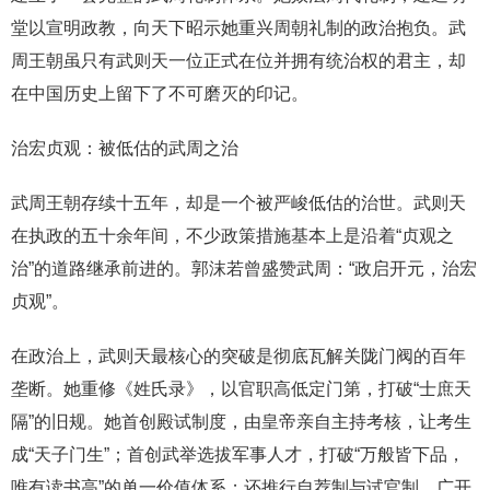
堂以宣明政教，向天下昭示她重兴周朝礼制的政治抱负。武
周王朝虽只有武则天一位正式在位并拥有统治权的君主，却
在中国历史上留下了不可磨灭的印记。
治宏贞观：被低估的武周之治
武周王朝存续十五年，却是一个被严峻低估的治世。武则天
在执政的五十余年间，不少政策措施基本上是沿着“贞观之
治”的道路继承前进的。郭沫若曾盛赞武周：“政启开元，治宏
贞观”。
在政治上，武则天最核心的突破是彻底瓦解关陇门阀的百年
垄断。她重修《姓氏录》，以官职高低定门第，打破“士庶天
隔”的旧规。她首创殿试制度，由皇帝亲自主持考核，让考生
成“天子门生”；首创武举选拔军事人才，打破“万般皆下品，
唯有读书高”的单一价值体系；还推行自荐制与试官制，广开