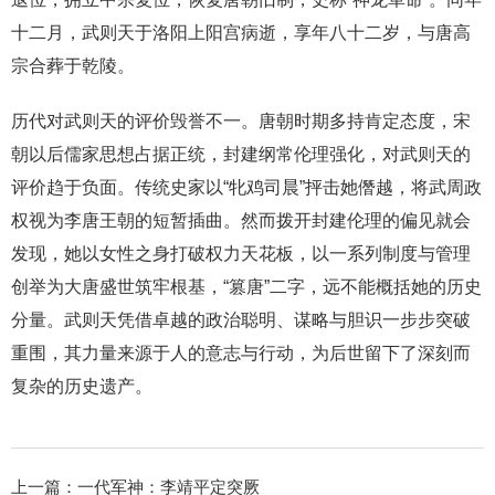
十二月，武则天于洛阳上阳宫病逝，享年八十二岁，与唐高
宗合葬于乾陵。
历代对武则天的评价毁誉不一。唐朝时期多持肯定态度，宋
朝以后儒家思想占据正统，封建纲常伦理强化，对武则天的
评价趋于负面。传统史家以“牝鸡司晨”抨击她僭越，将武周政
权视为李唐王朝的短暂插曲。然而拨开封建伦理的偏见就会
发现，她以女性之身打破权力天花板，以一系列制度与管理
创举为大唐盛世筑牢根基，“篡唐”二字，远不能概括她的历史
分量。武则天凭借卓越的政治聪明、谋略与胆识一步步突破
重围，其力量来源于人的意志与行动，为后世留下了深刻而
复杂的历史遗产。
上一篇：
一代军神：李靖平定突厥