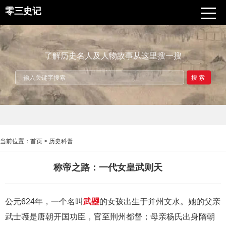
零三史记
了解历史名人及人物故事从这里搜一搜
搜索
当前位置：
首页
>
历史科普
称帝之路：一代女皇武则天
公元624年，一个名叫
武曌
的女孩出生于并州文水。她的父亲
武士彟是唐朝开国功臣，官至荆州都督；母亲杨氏出身隋朝