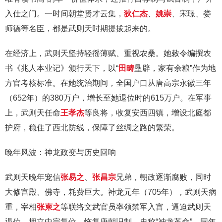
入仕之门。一时间朝堂贤才云集，
狄仁杰
、
姚崇
、宋璟、娄
师德等名臣，都是武则天时期提拔起来的。
在经济上，武则天坚持轻徭薄赋、重视农桑。她敕令编撰农
书《兆人本业记》颁行天下，以“
田畴
垦辟，家有余粮”作为地
方官考核标准。在她统治期间，全国户口从唐高宗永徽三年
（652年）的380万户，增长至她退位时的615万户。在军事
上，武则天任命
王孝杰
等良将，收复安西四镇，增设北庭都
护府，稳住了西北防线，保障了丝绸之路的繁荣。
晚年风波：神龙政变与历史回响
武则天晚年宠信
张易之
、
张昌宗
兄弟，朝政逐渐腐败，同时
大修宫殿、佛寺，耗费巨大。神龙元年（705年），武则天病
重，宰相
张柬之
等联络文武官员率领禁军入宫，逼迫武则天
退位，拥立中宗复位，恢复唐朝旧制，史称“神龙革命”。同年