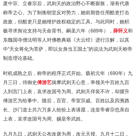
废中宗、立睿宗后，武则天的政治野心不断膨胀，渐有代唐
称帝之心。为了制衡朝堂反对势力，她前期曾任用酷吏打击
政敌，但酷吏只是她维护政权稳定的工具。与此同时，她积
极寻求舆论支持与天命背书。嗣圣六年（689年），
薛怀义
和
东魏国寺僧法明等人对佛教典籍《大云经》进行注解，以其
中“天女将化为菩萨，即以女身当王国土”的说法为武则天称帝
制造理论基础。
时机成熟之后，称帝的程序正式开始。载初元年（690年）九
月三日，侍御史
傅游艺
揣摩武则天心意，率领关中百姓九百
人到宫门上表，哀求改国号为周。武则天佯装不许，却擢升
傅游艺为给事中。随后，百官、帝室宗戚、百姓以及四夷酋
长、沙门道士共六万多人纷纷上表请愿，连皇帝睿宗也亲自
上表，哀求改国号为周、赐皇帝武姓。
九月九日，武则天公布改唐为周，改元天授。九月十二日，