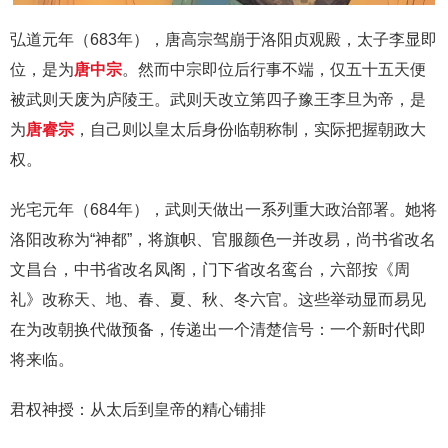
弘道元年（683年），唐高宗驾崩于洛阳贞观殿，太子李显即
位，是为
唐中宗
。然而中宗即位后行事不端，仅五十五天便
被武则天废为庐陵王。武则天改立第四子豫王李旦为帝，是
为
唐睿宗
，自己则以皇太后身份临朝称制，实际把握朝政大
权。
光宅元年（684年），武则天做出一系列重大政治部署。她将
洛阳改称为“神都”，将旗帜、官服颜色一并改易，尚书省改名
文昌台，中书省改名凤阁，门下省改名鸾台，六部按《周
礼》改称天、地、春、夏、秋、冬六官。这些举动显而易见
在为改朝换代做预备，传递出一个清楚信号：一个新时代即
将来临。
君权神授：从太后到皇帝的精心铺排