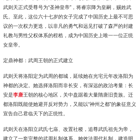
武则天正式受尊号为“圣神皇帝”，将睿宗降为皇嗣，赐姓武
氏。至此，这位六十七岁的女子完成了中国历史上最不可思
议的一次权力更迭，以非凡的勇气和远见打破了森严的封建
礼教与男性父权体系的桎梏，成为中国历史上唯一一位正统
女皇帝。
定鼎神都：武周王朝的正式建立
武则天将洛阳定为武周的都城，延续她在光宅元年改洛阳为
神都的决定。她选择洛阳而非长安，有深远的政治考量：长
安是
李唐
王朝的核心地区，关中盘踞着大量隋唐旧贵族。迁
都洛阳既能使她避开反对势力，又能以“神州之都”的象征意义
宣告自己君临天下的正统性。
武则天在洛阳立武氏七庙、改置社稷，追尊武氏祖先为帝，
建立了一套完整的武周礼制体系。她效法周代礼制，建造明