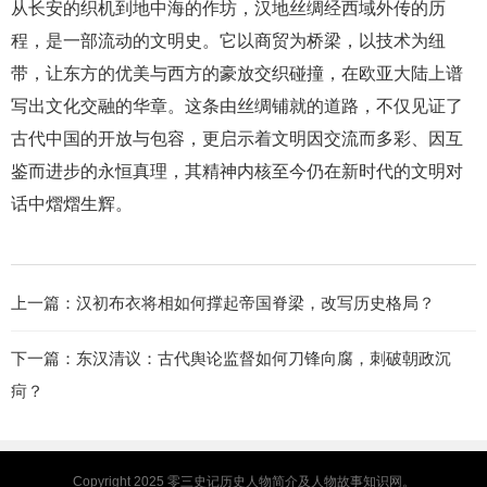
从长安的织机到地中海的作坊，汉地丝绸经西域外传的历
程，是一部流动的文明史。它以商贸为桥梁，以技术为纽
带，让东方的优美与西方的豪放交织碰撞，在欧亚大陆上谱
写出文化交融的华章。这条由丝绸铺就的道路，不仅见证了
古代中国的开放与包容，更启示着文明因交流而多彩、因互
鉴而进步的永恒真理，其精神内核至今仍在新时代的文明对
话中熠熠生辉。
上一篇：
汉初布衣将相如何撑起帝国脊梁，改写历史格局？
下一篇：
东汉清议：古代舆论监督如何刀锋向腐，刺破朝政沉
疴？
Copyright 2025
零三史记
历史人物简介及人物故事知识网。