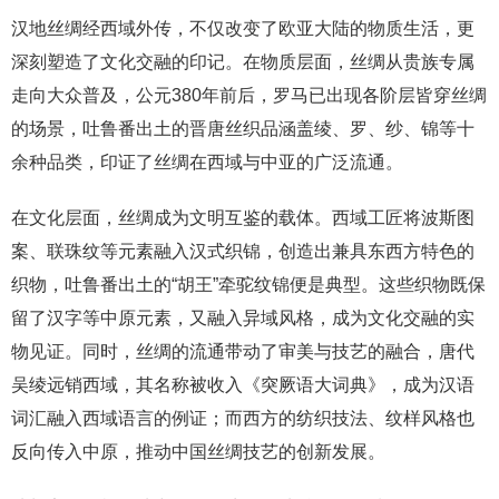
汉地丝绸经西域外传，不仅改变了欧亚大陆的物质生活，更
深刻塑造了文化交融的印记。在物质层面，丝绸从贵族专属
走向大众普及，公元380年前后，罗马已出现各阶层皆穿丝绸
的场景，吐鲁番出土的晋唐丝织品涵盖绫、罗、纱、锦等十
余种品类，印证了丝绸在西域与中亚的广泛流通。
在文化层面，丝绸成为文明互鉴的载体。西域工匠将波斯图
案、联珠纹等元素融入汉式织锦，创造出兼具东西方特色的
织物，吐鲁番出土的“胡王”牵驼纹锦便是典型。这些织物既保
留了汉字等中原元素，又融入异域风格，成为文化交融的实
物见证。同时，丝绸的流通带动了审美与技艺的融合，唐代
吴绫远销西域，其名称被收入《突厥语大词典》，成为汉语
词汇融入西域语言的例证；而西方的纺织技法、纹样风格也
反向传入中原，推动中国丝绸技艺的创新发展。