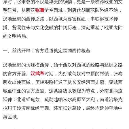
岸时，它承载的不仅是华美的织物，更是一条横跨欧亚的文
明纽带。从西汉
张骞
凿空西域，到唐代胡商驼队络绎不绝，
汉地丝绸的西传之路，以西域为要害枢纽，串联起技术传
播、贸易往来与文化交融的壮阔历程，深刻重塑了欧亚大陆
的文明格局。
一、丝路开辟：官方通道奠定丝绸西传根基
汉地丝绸的大规模西传，始于西汉对西域的经略与丝绸之路
的官方开辟。
汉武帝
时期，为打破匈奴对中原的封锁，张骞
两次出使西域，历经艰险打通了从长安经河西走廊、穿越西
域至中亚的官方通道。这条路线以敦煌为节点，分南北两道
延伸：北道经龟兹、疏勒越帕米尔高原至大宛，南道沿塔克
拉玛干沙漠南缘经于阗、莎车抵达葱岭，最终均延伸至地中
海区域。