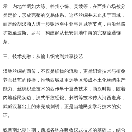
示，内地丝绸如大练、梓州小练、吴绫等，在西州市场被分
类定价，形成完整的交易体系。这些丝绸并未止步于西域，
而是经胡汉商人进一步贩运至中亚弓月城等节点，再沿丝路
扩散至波斯、罗马，构建起从长安到地中海的完整流通链
条。
三、技术交融：从输出织物到共享技艺
汉地丝绸的西传，不仅是织物的流动，更是织造技术与植桑
养蚕技艺的传播，推动西域及更远地区形成本土化丝绸生产
能力。丝绸织造技术的西传早于蚕桑技术，两汉时期，随着
内地移民实边，汉式平纹经锦、刺绣等技术传入河西走廊，
武威汉墓出土的未完成刺绣，正是当地民众学习技术的实
证。
魏晋南北朝时期，西域各地在吸收汉式技术的基础上，结合