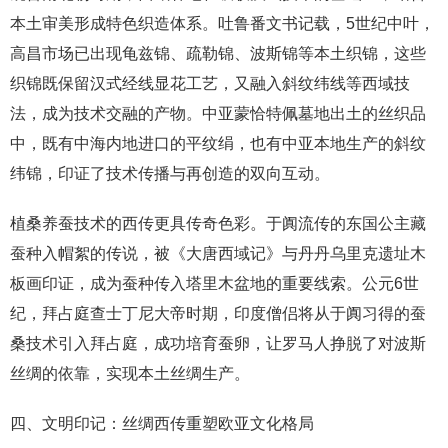
本土审美形成特色织造体系。吐鲁番文书记载，5世纪中叶，
高昌市场已出现龟兹锦、疏勒锦、波斯锦等本土织锦，这些
织锦既保留汉式经线显花工艺，又融入斜纹纬线等西域技
法，成为技术交融的产物。中亚蒙恰特佩墓地出土的丝织品
中，既有中海内地进口的平纹绢，也有中亚本地生产的斜纹
纬锦，印证了技术传播与再创造的双向互动。
植桑养蚕技术的西传更具传奇色彩。于阗流传的东国公主藏
蚕种入帽絮的传说，被《大唐西域记》与丹丹乌里克遗址木
板画印证，成为蚕种传入塔里木盆地的重要线索。公元6世
纪，拜占庭查士丁尼大帝时期，印度僧侣将从于阗习得的蚕
桑技术引入拜占庭，成功培育蚕卵，让罗马人挣脱了对波斯
丝绸的依靠，实现本土丝绸生产。
四、文明印记：丝绸西传重塑欧亚文化格局