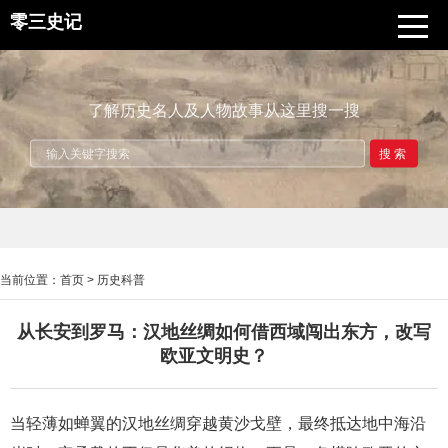
零三史记
了解历史名人及人物故事从这里搜一搜
搜索
当前位置：
首页
>
历史科普
从长安到罗马：汉地丝绸如何借西域闯出东方，改写
欧亚文明史？
当轻薄如蝉翼的汉地丝绸穿越黄沙戈壁，最终抵达地中海沿