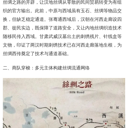
丝绸之路的开辟，让汉地丝绸从零散的民间贸易转变为有组
织的官方输出。此前，中原与西域虽有玉石、丝绸等物品交
换，但缺乏稳定通道。张骞通西域后，汉朝在河西走廊设四
郡、徙民实边，既保障了道路安全，又让内地丝绸织造技术
随移民传入西域。甘肃武威汉墓出土的刺绣残片、针线盒等
文物，印证了两汉时期刺绣技术已在河西走廊落地生根，为
丝绸西传奠定了技术与通道基础。
二、商队穿梭：多元主体构建丝绸流通网络