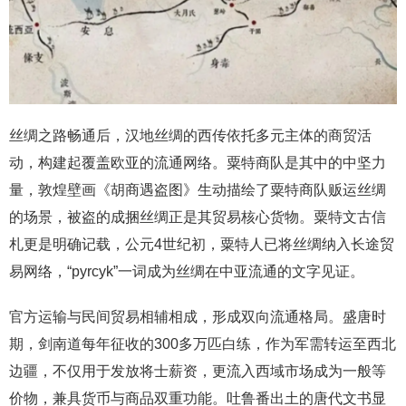
丝绸之路畅通后，汉地丝绸的西传依托多元主体的商贸活
动，构建起覆盖欧亚的流通网络。粟特商队是其中的中坚力
量，敦煌壁画《胡商遇盗图》生动描绘了粟特商队贩运丝绸
的场景，被盗的成捆丝绸正是其贸易核心货物。粟特文古信
札更是明确记载，公元4世纪初，粟特人已将丝绸纳入长途贸
易网络，“pyrcyk”一词成为丝绸在中亚流通的文字见证。
官方运输与民间贸易相辅相成，形成双向流通格局。盛唐时
期，剑南道每年征收的300多万匹白练，作为军需转运至西北
边疆，不仅用于发放将士薪资，更流入西域市场成为一般等
价物，兼具货币与商品双重功能。吐鲁番出土的唐代文书显