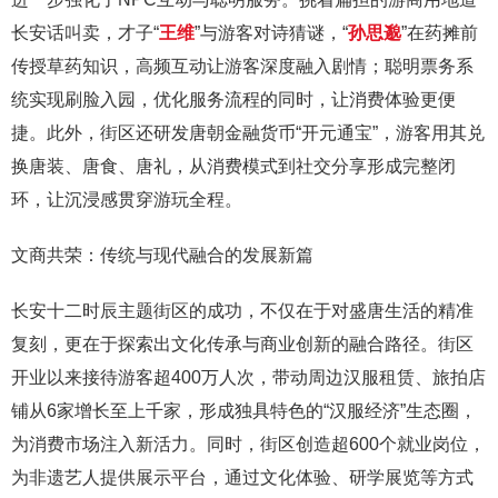
长安话叫卖，才子“
王维
”与游客对诗猜谜，“
孙思邈
”在药摊前
传授草药知识，高频互动让游客深度融入剧情；聪明票务系
统实现刷脸入园，优化服务流程的同时，让消费体验更便
捷。此外，街区还研发唐朝金融货币“开元通宝”，游客用其兑
换唐装、唐食、唐礼，从消费模式到社交分享形成完整闭
环，让沉浸感贯穿游玩全程。
文商共荣：传统与现代融合的发展新篇
长安十二时辰主题街区的成功，不仅在于对盛唐生活的精准
复刻，更在于探索出文化传承与商业创新的融合路径。街区
开业以来接待游客超400万人次，带动周边汉服租赁、旅拍店
铺从6家增长至上千家，形成独具特色的“汉服经济”生态圈，
为消费市场注入新活力。同时，街区创造超600个就业岗位，
为非遗艺人提供展示平台，通过文化体验、研学展览等方式