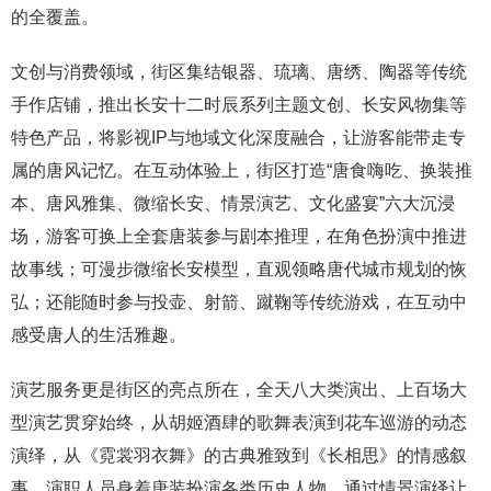
的全覆盖。
文创与消费领域，街区集结银器、琉璃、唐绣、陶器等传统
手作店铺，推出长安十二时辰系列主题文创、长安风物集等
特色产品，将影视IP与地域文化深度融合，让游客能带走专
属的唐风记忆。在互动体验上，街区打造“唐食嗨吃、换装推
本、唐风雅集、微缩长安、情景演艺、文化盛宴”六大沉浸
场，游客可换上全套唐装参与剧本推理，在角色扮演中推进
故事线；可漫步微缩长安模型，直观领略唐代城市规划的恢
弘；还能随时参与投壶、射箭、蹴鞠等传统游戏，在互动中
感受唐人的生活雅趣。
演艺服务更是街区的亮点所在，全天八大类演出、上百场大
型演艺贯穿始终，从胡姬酒肆的歌舞表演到花车巡游的动态
演绎，从《霓裳羽衣舞》的古典雅致到《长相思》的情感叙
事，演职人员身着唐装扮演各类历史人物，通过情景演绎让