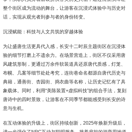
整个街区成为流动的舞台，让游客在沉浸式体验中与历史对
话，实现从观光者到参与者的身份转变。
沉浸赋能：科技与人文共筑的穿越体验
为让盛唐生活更具代入感，长安十二时辰主题街区在沉浸体
验的细节打磨上不遗余力。在场景营造上，街区不仅采用唐
风建筑形制，更通过万余件软装道具还原唐代质感，灯笼、
布幌、几案等细节处处考究，连街巷命名都源自唐代历史与
典籍，通善街、杏园街、捣衣曲等名称，让历史记忆有了具
象载体。同时，利用“美陈装置+虚拟科技”的组合手法，复刻
唐诗中的四时景致，让游客在不同季节都能感受到长安的诗
意与生机。
在互动体验的升级上，街区持续创新，2025年焕新升级后，
进一步强化了NPC互动与聪明服务。挑着扁担的游商用地道