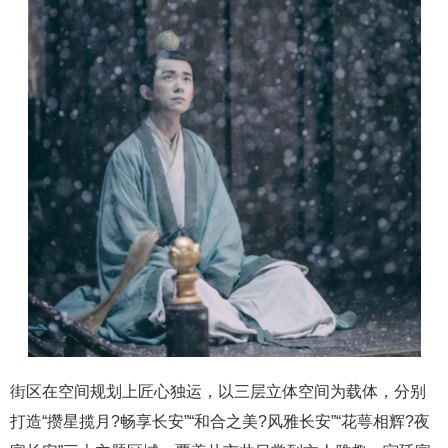
街区在空间规划上匠心独运，以三层立体空间为载体，分别
打造“攒星揽月?畅享长安”“和合之美?风雅长安”“花萼相辉?夜