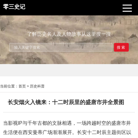
零三史记
了解历史名人及人物故事从这里搜一搜
搜索
当前位置：
首页
>
历史科普
长安烟火入镜来：十二时辰里的盛唐市井全景图
当影视IP与千年古都的文脉相遇，一场跨越时空的盛唐市井
生活便在西安曼蒂广场渐渐展开。长安十二时辰主题街区以