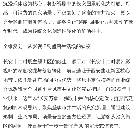
沉浸式体验为核心，将影视剧中的长安图景转化为可触、可
感、可消费的真实场景，不仅复刻了盛唐的市井烟火，更以
齐全的商铺服务体系，让游客真正“穿越”回那个万邦来朝的繁
华时代，成为传统文化创造性转化的鲜活样本。
全维复刻：从影视IP到盛唐生活场的蝶变
长安十二时辰主题街区的诞生，源于对《长安十二时辰》影
视IP的深度挖掘与创新转化。项目选址于西安曲江新区核心
地带，依托曼蒂广场的区位优势，将原本定位模糊的商业综
合体改造为全国首个唐风市井文化沉浸式街区。自2022年开
业以来，这里以“长安万象，独取市井”为核心定位，摒弃宫廷
复刻的常规思路，聚焦盛唐市井生活的真实肌理，通过建筑
形制、业态布局、场景营造的全方位还原，让游客从踏入街
区的瞬间，便置身于“一步一景皆唐风”的沉浸式体验中。