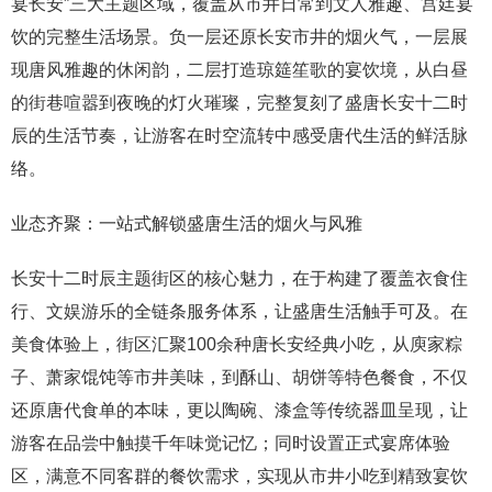
宴长安”三大主题区域，覆盖从市井日常到文人雅趣、宫廷宴
饮的完整生活场景。负一层还原长安市井的烟火气，一层展
现唐风雅趣的休闲韵，二层打造琼筵笙歌的宴饮境，从白昼
的街巷喧嚣到夜晚的灯火璀璨，完整复刻了盛唐长安十二时
辰的生活节奏，让游客在时空流转中感受唐代生活的鲜活脉
络。
业态齐聚：一站式解锁盛唐生活的烟火与风雅
长安十二时辰主题街区的核心魅力，在于构建了覆盖衣食住
行、文娱游乐的全链条服务体系，让盛唐生活触手可及。在
美食体验上，街区汇聚100余种唐长安经典小吃，从庾家粽
子、萧家馄饨等市井美味，到酥山、胡饼等特色餐食，不仅
还原唐代食单的本味，更以陶碗、漆盒等传统器皿呈现，让
游客在品尝中触摸千年味觉记忆；同时设置正式宴席体验
区，满意不同客群的餐饮需求，实现从市井小吃到精致宴饮