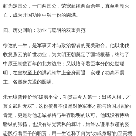
封为定国公，一门两国公，荣宠延续两百余年，直至明朝灭
亡，成为开国功臣中独一份的圆满。
四、历史回响：功业与聪明的双重典范
徐达的一生，是军事天才与政治智者的完美融合。他以北伐
收复燕云的旷世功业，为大明王朝奠定了疆域根基，终结了
中原王朝数百年的北方边患；又以恪守君臣本分的处世聪
明，在皇权至上的洪武朝堂上全身而退，实现了功高不震
主、名遂身先退的圆满。
朱元璋曾评价他“破虏平蛮，功贯古今人第一；出将入相，才
兼文武世无双”，这份赞誉不仅是对他军事才能与治国才能的
肯定，更是对他忠诚品格与生存聪明的认可。他既没有恃功
骄纵的张扬，也没有结党营私的算计，始终以谦卑恭谨的姿
态践行着臣子的职责，用一生诠释了何为“功成身退”的至高境