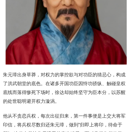
朱元璋出身草莽，对权力的掌控欲与对功臣的猜忌心，构成
了洪武朝堂的底色。在诸多开国功臣因恃功骄纵、触碰皇权
底线而落得惨死下场时，徐达却始终坚守为臣本分，以苏醒
的处世聪明避开权力漩涡。
他从不贪恋兵权，每次出征归来，第一件事便是上交大将军
印信，将兵权尽数归还朱元璋，做到“归即上将印，待命于