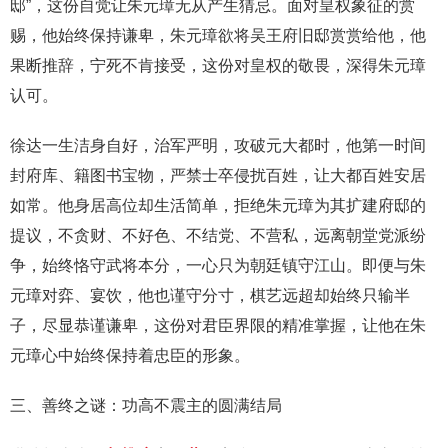
邸”，这份自觉让朱元璋无从产生猜忌。面对皇权象征的赏
赐，他始终保持谦卑，朱元璋欲将吴王府旧邸赏赏给他，他
果断推辞，宁死不肯接受，这份对皇权的敬畏，深得朱元璋
认可。
徐达一生洁身自好，治军严明，攻破元大都时，他第一时间
封府库、籍图书宝物，严禁士卒侵扰百姓，让大都百姓安居
如常。他身居高位却生活简单，拒绝朱元璋为其扩建府邸的
提议，不贪财、不好色、不结党、不营私，远离朝堂党派纷
争，始终恪守武将本分，一心只为朝廷镇守江山。即便与朱
元璋对弈、宴饮，他也谨守分寸，棋艺远超却始终只输半
子，尽显恭谨谦卑，这份对君臣界限的精准掌握，让他在朱
元璋心中始终保持着忠臣的形象。
三、善终之谜：功高不震主的圆满结局