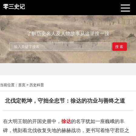
零三史记
了解历史名人及人物故事从这里搜一搜
搜索
当前位置：
首页
>
历史科普
北伐定乾坤，守拙全忠节：徐达的功业与善终之道
在大明王朝的开国史册中，
徐达
的名字犹如一座巍峨的丰
碑，镌刻着北伐收复失地的赫赫战功，更书写着恪守君臣之