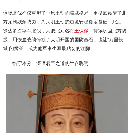
这场北伐不仅重塑了中原王朝的疆域格局，更彻底肃清了北
方元朝残余势力，为大明王朝的边境安稳奠定基础。此后，
徐达多次率军北伐，大败北元名将
王保保
，持续巩固北方防
线，用铁血战绩铸就了大明开国的国防基石，也让“万里长
城”的赞誉，成为他军事生涯最贴切的注脚。
二、恪守本分：深谙君臣之道的生存聪明