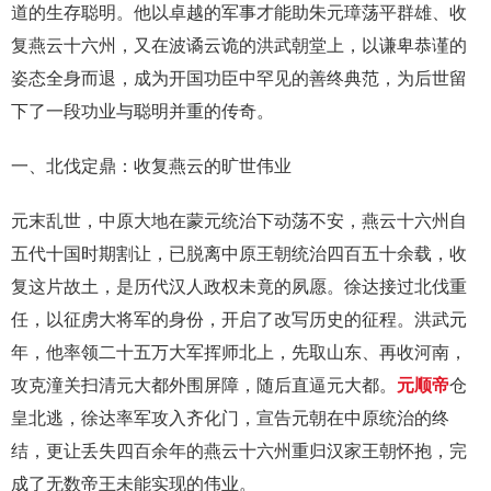
道的生存聪明。他以卓越的军事才能助朱元璋荡平群雄、收
复燕云十六州，又在波谲云诡的洪武朝堂上，以谦卑恭谨的
姿态全身而退，成为开国功臣中罕见的善终典范，为后世留
下了一段功业与聪明并重的传奇。
一、北伐定鼎：收复燕云的旷世伟业
元末乱世，中原大地在蒙元统治下动荡不安，燕云十六州自
五代十国时期割让，已脱离中原王朝统治四百五十余载，收
复这片故土，是历代汉人政权未竟的夙愿。徐达接过北伐重
任，以征虏大将军的身份，开启了改写历史的征程。洪武元
年，他率领二十五万大军挥师北上，先取山东、再收河南，
攻克潼关扫清元大都外围屏障，随后直逼元大都。
元顺帝
仓
皇北逃，徐达率军攻入齐化门，宣告元朝在中原统治的终
结，更让丢失四百余年的燕云十六州重归汉家王朝怀抱，完
成了无数帝王未能实现的伟业。