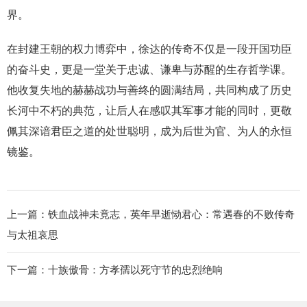
界。
在封建王朝的权力博弈中，徐达的传奇不仅是一段开国功臣
的奋斗史，更是一堂关于忠诚、谦卑与苏醒的生存哲学课。
他收复失地的赫赫战功与善终的圆满结局，共同构成了历史
长河中不朽的典范，让后人在感叹其军事才能的同时，更敬
佩其深谙君臣之道的处世聪明，成为后世为官、为人的永恒
镜鉴。
上一篇：
铁血战神未竟志，英年早逝恸君心：常遇春的不败传奇
与太祖哀思
下一篇：
十族傲骨：方孝孺以死守节的忠烈绝响