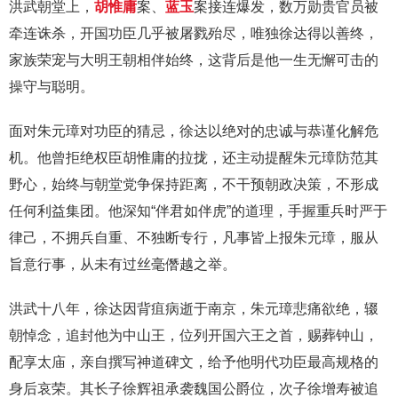
洪武朝堂上，
胡惟庸
案、
蓝玉
案接连爆发，数万勋贵官员被
牵连诛杀，开国功臣几乎被屠戮殆尽，唯独徐达得以善终，
家族荣宠与大明王朝相伴始终，这背后是他一生无懈可击的
操守与聪明。
面对朱元璋对功臣的猜忌，徐达以绝对的忠诚与恭谨化解危
机。他曾拒绝权臣胡惟庸的拉拢，还主动提醒朱元璋防范其
野心，始终与朝堂党争保持距离，不干预朝政决策，不形成
任何利益集团。他深知“伴君如伴虎”的道理，手握重兵时严于
律己，不拥兵自重、不独断专行，凡事皆上报朱元璋，服从
旨意行事，从未有过丝毫僭越之举。
洪武十八年，徐达因背疽病逝于南京，朱元璋悲痛欲绝，辍
朝悼念，追封他为中山王，位列开国六王之首，赐葬钟山，
配享太庙，亲自撰写神道碑文，给予他明代功臣最高规格的
身后哀荣。其长子徐辉祖承袭魏国公爵位，次子徐增寿被追