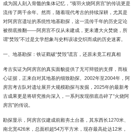
成为国人刻入骨髓的集体记忆，“项羽火烧阿房宫”的传说更是
流传了两千余年。然而，随着现代考古的持续深耕，尤其是
对阿房宫遗址的系统性地基勘探，这一流传千年的历史定论
被彻底推翻——阿房宫不仅从未建成，更未遭大火焚烧，所
谓“焚毁”不过是文学想象与史料误读交织而成的历史迷雾。
一、地基勘探：铁证戳破“焚毁”谎言，还原未竟工程真相
考古实证为阿房宫的真实面貌提供了无可辩驳的支撑，而核
心证据，正来自对其地基的细致勘探。2002年至2004年，阿
房宫考古队对遗址展开大规模勘探与发掘，2025年的最新考
古成果更是将研究推向深入，一系列发现彻底击碎了“火烧阿
房宫”的传说。
勘探显示，阿房宫仅建成前殿夯土台基，其东西长1270米、
南北宽426米，总面积超54万平方米，现存最高处达12米，