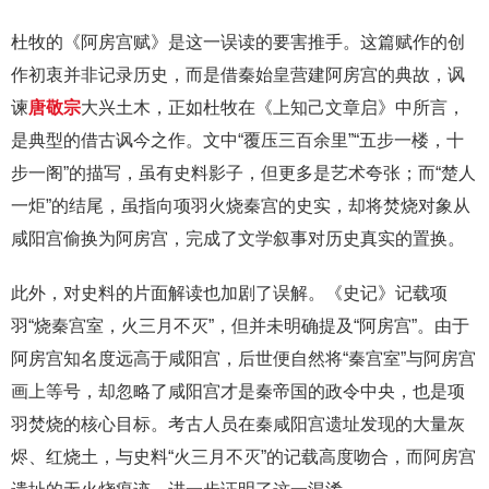
杜牧的《阿房宫赋》是这一误读的要害推手。这篇赋作的创
作初衷并非记录历史，而是借秦始皇营建阿房宫的典故，讽
谏
唐敬宗
大兴土木，正如杜牧在《上知己文章启》中所言，
是典型的借古讽今之作。文中“覆压三百余里”“五步一楼，十
步一阁”的描写，虽有史料影子，但更多是艺术夸张；而“楚人
一炬”的结尾，虽指向项羽火烧秦宫的史实，却将焚烧对象从
咸阳宫偷换为阿房宫，完成了文学叙事对历史真实的置换。
此外，对史料的片面解读也加剧了误解。《史记》记载项
羽“烧秦宫室，火三月不灭”，但并未明确提及“阿房宫”。由于
阿房宫知名度远高于咸阳宫，后世便自然将“秦宫室”与阿房宫
画上等号，却忽略了咸阳宫才是秦帝国的政令中央，也是项
羽焚烧的核心目标。考古人员在秦咸阳宫遗址发现的大量灰
烬、红烧土，与史料“火三月不灭”的记载高度吻合，而阿房宫