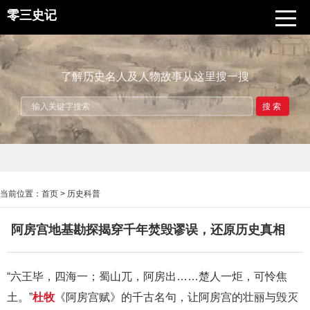
零三史记
了解历史名人及人物故事从这里搜一搜
搜索
当前位置：
首页
>
历史科普
阿房宫地基勘探揭穿千年焚毁谬误，还原历史真相
“六王毕，四海一；蜀山兀，阿房出……楚人一炬，可怜焦
土。”
杜牧
《阿房宫赋》的千古名句，让阿房宫的壮丽与毁灭