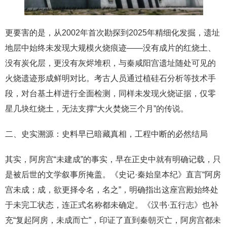
更要害的是，从2002年首次勘探到2025年精细化发掘，遗址
地层中始终未发现大规模火烧痕迹——没有成片的红烧土、
没有炭化层，更没有灰烬堆积，与秦咸阳宫遗址随处可见的
火烧遗迹形成鲜明对比。考古人员通过植硅石分析等技术手
段，对台基土样进行全面检测，同样未发现火烧证据，仅零
星几块红烧土，无法支撑“大火焚烧三个月”的传说。
二、史实溯源：史料早已暗藏真相，工程中断的必然结局
其实，阿房宫“未建成”的事实，早在正史中就有明确记载，只
是被后世的文学叙事所掩盖。《史记·秦始皇本纪》直言“阿房
宫未成；成，欲更择令名，名之”，明确指出这座宫殿始终处
于未完工状态，连正式名称都未确定。《汉书·五行志》也补
充“复起阿房，未成而亡”，印证了直到秦朝灭亡，阿房宫都未