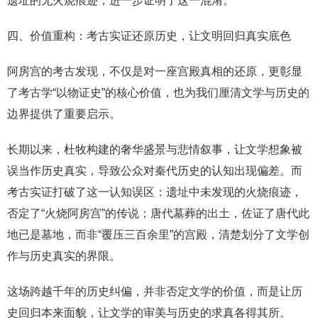
遗址的无火烧痕迹，进一步证明了这一混淆。
四、价值重构：考古实证还原历史，让文明回归真实底色
阿房宫的考古发现，不仅是对一座宫殿真相的还原，更彰显
了考古学“以物证史”的核心价值，也为我们厘清文学与历史的
边界提供了重要启示。
长期以来，杜牧构建的奢华盛景与悲情叙事，让文学想象被
误当作历史真实，导致公众对秦代历史的认知出现偏差。而
考古实证打破了这一认知误区：遗址中未发现的火烧痕迹，
否定了“火烧阿房宫”的传说；唐代墓葬的出土，佐证了唐代此
地已是墓地，而非“覆压三百余里”的宫殿，清楚划分了文学创
作与历史真实的界限。
这场跨越千年的历史纠偏，并非否定文学的价值，而是让历
史回归本来面貌，让文学的审美与历史的求真各得其所。