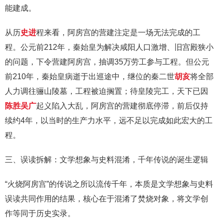
能建成。
从历
史进
程来看，阿房宫的营建注定是一场无法完成的工
程。公元前212年，秦始皇为解决咸阳人口激增、旧宫殿狭小
的问题，下令营建阿房宫，抽调35万劳工参与工程。但公元
前210年，秦始皇病逝于出巡途中，继位的秦二世
胡亥
将全部
人力调往骊山陵墓，工程被迫搁置；待皇陵完工，天下已因
陈胜
吴广
起义陷入大乱，阿房宫的营建彻底停滞，前后仅持
续约4年，以当时的生产力水平，远不足以完成如此宏大的工
程。
三、误读拆解：文学想象与史料混淆，千年传说的诞生逻辑
“火烧阿房宫”的传说之所以流传千年，本质是文学想象与史料
误读共同作用的结果，核心在于混淆了焚烧对象，将文学创
作等同于历史实录。